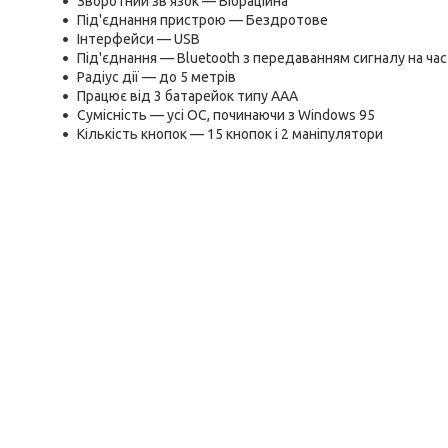
Зворотний зв'язок — Вібраційна
Під'єднання пристрою — Бездротове
Інтерфейси — USB
Під'єднання — Bluetooth з передаванням сигналу на част
Радіус дії — до 5 метрів
Працює від 3 батарейок типу ААА
Сумісність — усі ОС, починаючи з Windows 95
Кількість кнопок — 15 кнопок і 2 маніпулятори