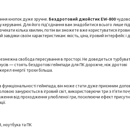
вання кнопок дуже зручне.
Бездротовий джойстик EW-800
чудов
 у керуванні. Для його під'єднання вам знадобитися всього лише пі
почекати кілька хвилин, потім ви зможете вже користуватися ігров
вдяки своїм характеристикам: якість, ціна, ігровий інтерфейс і д
езмежна свобода пересування в просторі. Не доведеться турбува
мінусів — стоять бездротові геймпади для ПК дорожче, ніж дротові
ерел енергії трохи більша.
 на функціональності геймпада, він може стати дуже приємним доп
оловою занурюється в ігровий світ, використовуючи три з п'яти поч
 враження від проходження улюбленої гри, посилюючи ефект присутн
ції.
, ноутбука та ПК