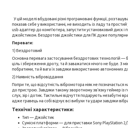
У цій моделі вбудовані різні програмовані функції, розташу
показав себе у використанні, не виходить із ладу та простий
usb адаптер до комп'ютера, запустити установковий диск і 
джойстиком. Бездротові джойстики для ПК дуже популярний за
Переваги:
1) Бездротовий
Основна перевага застосування бездротових технологій — б
ціль і збереження дроту, та й заважатися нічого не буде. З 
побратими, та й вага їх завдяки використанню автономних дж
2) Наявність вібровіддання
Попри те, що відсутність вібромотора ніяк не позначається
до пристрою. Завдяки такому зворотному зв'язку геймер із г
слух, зір і дотик. Тактильні відчуття подарують незабутні
адже гравець на собі відчує всі вибухи та удари завдяки вібра
Технічні характеристики:
Тип — Джойстик
Сумісні платформи — для приставки Sony PlayStation 2/3