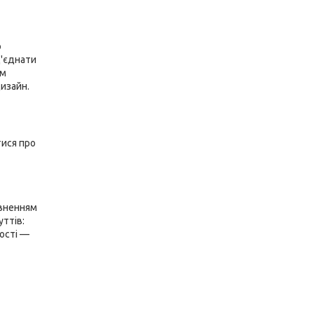
о
д'єднати
им
изайн.
тися про
овненням
уттів:
ості —