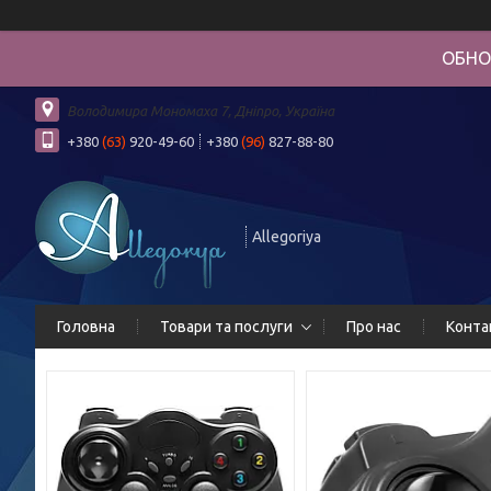
ОБНО
Володимира Мономаха 7, Дніпро, Україна
+380
(63)
920-49-60
+380
(96)
827-88-80
Allegoriya
Головна
Товари та послуги
Про нас
Конта