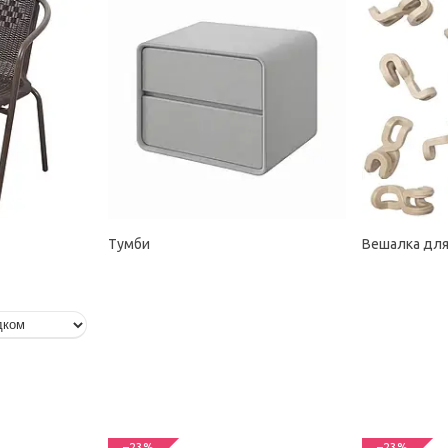
Тумби
Вешалка дл
–23%
–23%