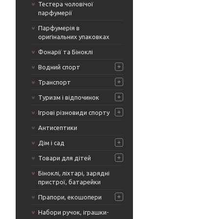
Тестера чоловічої
парфумерії
Парфумерія в
оригінальних упаковках
Фонарії та Біноклі
Водний спорт
Транспорт
Туризм і відпочинок
Ігрові різновиди спорту
Антисептики
Дім і сад
Товари для дітей
Біноклі, ліхтарі, зарядні
пристрої, батарейки
Прапори, екошопери
Набори ручок, іграшки-