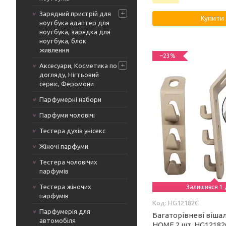
Зарядний пристрій для
Купити
ноутбука адаптер для
ноутбука, зарядка для
ноутбука, блок
живлення
–23%
Аксесуари, Косметика по
догляду, Нігтьовий
сервіс, Феромони
Парфумерні набори
Парфуми чоловічі
Тестера духів унісекс
Жіночі парфуми
Тестера чоловічих
парфумів
Тестера жіночих
Залишився 1 
парфумів
HG12182C
Парфумерія для
Багаторівневі віша
автомобіля
HOME 2 шт. HG12182