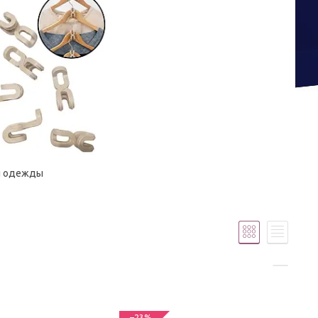
я одежды
–23%