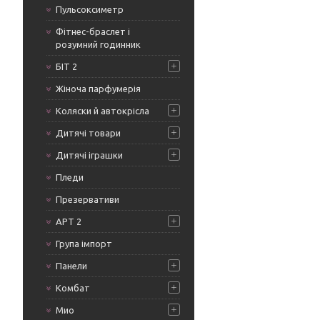
Пульсоксиметр
Фітнес-браслет і
розумний годинник
БІТ 2
Жіноча парфумерія
Коляски й автокрісла
Дитячі товари
Дитячі іграшки
Пледи
Презервативи
АРТ 2
Група імпорт
Панели
Комбат
Мио