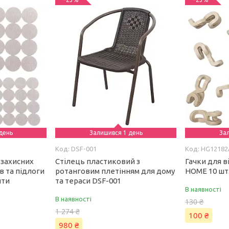
день
Залишився 1 день
За
DSF-001
HG12182
 захисних
Стілець пластиковий з
Гачки для 
в та підлоги
ротанговим плетінням для дому
HOME 10 шт
нти
та тераси DSF-001
В наявності
В наявності
130 ₴
1 274 ₴
100 ₴
980 ₴