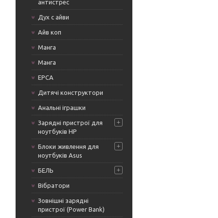
антистрес
Дух с айви
Айв коп
Манга
Манга
ЕРСА
Дитячі конструктори
Анальні іграшки
Зарядні пристрої для
ноутбуків HP
Блоки живлення для
ноутбуків Asus
БЕЛЬ
Вібратори
Зовнішні зарядні
пристрої (Power Bank)