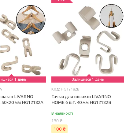
лишився 1 день
Залишився 1 день
A
HG12182B
вішаків LIVARNO
Гачки для вішаків LIVARNO
. 50×20 мм HG12182A
HOME 6 шт. 40 мм HG12182B
В наявності
130 ₴
100 ₴