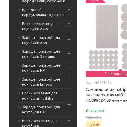
афродизіаки, феромони
Брендовий
парфумована вода копії
Блоки живлення для
ноутбуків Asus
Зарядні пристрої для
ноутбуків Acer
Зарядні пристрої для
ноутбуків Samsung
Зарядні пристрої для
ноутбуків HP
Залишився 1 
Зарядні пристрої для
HG09962A
ноутбуків Lenovo
Самоклеючий набір
Блоки живлення для
накладок для меблі
ноутбуків Toshiba
HG09962A 53 елеме
Зарядні пристрої для
В наявності
ноутбуків Dell
162,50 ₴
Блоки живлення для
125 ₴
ноутбуків