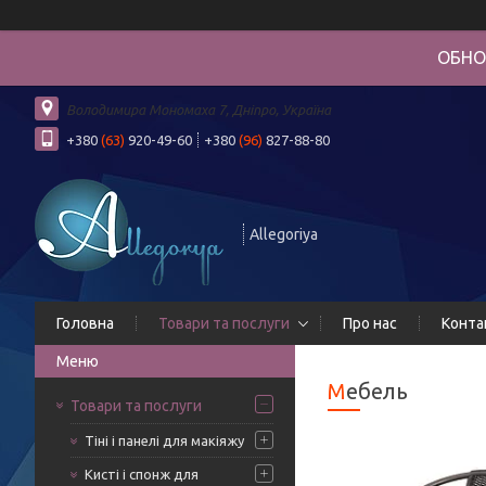
ОБНО
Володимира Мономаха 7, Дніпро, Україна
+380
(63)
920-49-60
+380
(96)
827-88-80
Allegoriya
Головна
Товари та послуги
Про нас
Конта
Мебель
Товари та послуги
Тіні і панелі для макіяжу
Кисті і спонж для