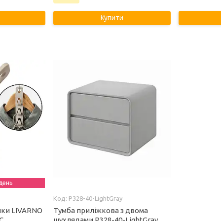
Купити
день
P328-40-LightGray
лки LIVARNO
Тумба приліжкова з двома
C
шухлядами P328-40-LightGray