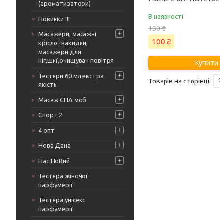
(ароматизатори)
В наявності
Новинки !!!
130 ₴
Масажери, масажні
100 ₴
крісло -накидки,
масажери для
ніг,шиї,очищувач повітря
Купити
Тестери 60 мл екстра
якість
Масаж СПА моб
Спорт 2
4 опт
Нова Дана
Нас НоВий
Тестера жіночої
парфумерії
Тестера унісекс
парфумерії