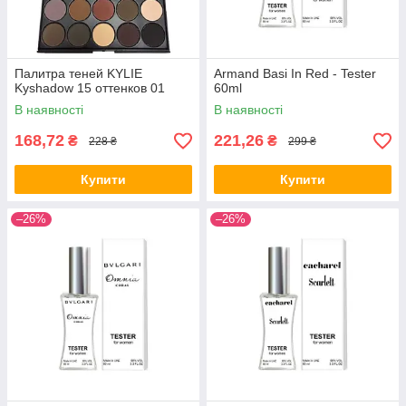
Палитра теней KYLIE
Armand Basi In Red - Tester
Kyshadow 15 оттенков 01
60ml
В наявності
В наявності
168,72
221,26
₴
₴
228 ₴
299 ₴
Купити
Купити
–26%
–26%