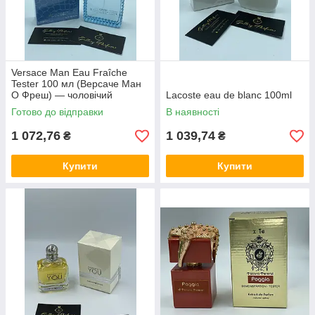
Versace Man Eau Fraîche
Tester 100 мл (Версаче Ман
О Фреш) — чоловічий
Lacoste eau de blanc 100ml
парфум, свіжий деревно-
Готово до відправки
В наявності
водяний аромат з нотами
цитрусів, ка
1 072,76
1 039,74
₴
₴
Купити
Купити