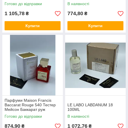
витончений фруктово-
Готово до відправки
В наявності
квітковий аромат із нотами
лічі,
1 105,78
774,80
₴
₴
Купити
Купити
Парфуми Maison Francis
Baccarat Rouge 540 Тестер
LE LABO LABDANUM 18
Мейсон Баккарат руж
100ML
екстрейт 70 мл
Готово до відправки
В наявності
874,90
1 072,76
₴
₴