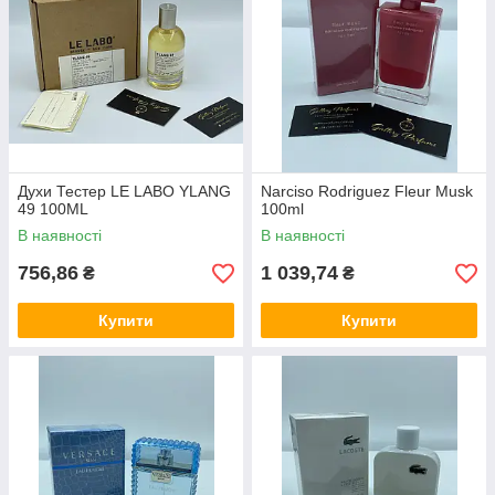
Духи Тестер LE LABO YLANG
Narciso Rodriguez Fleur Musk
49 100ML
100ml
В наявності
В наявності
756,86
1 039,74
₴
₴
Купити
Купити