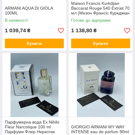
Maison Francis Kurkdjian
ARMANI AQUA DI GIOLA
Baccarat Rouge 540 Extrait 70
100ML
мл (Мезон Франсіс Куркджіан
Бакарра Руж 540) —
В наявності
Готово до відправки
культовий нішевий парфум,
ун
1 039,74
1 138,80
₴
₴
Купити
Купити
Парфумерна вода Ex Nihilo
Fleur Narcotique 100 ml
GIORGIO ARMANI MY WAY
Парфуми Флер Неркотик
INTENSE eau de parfum 90ml