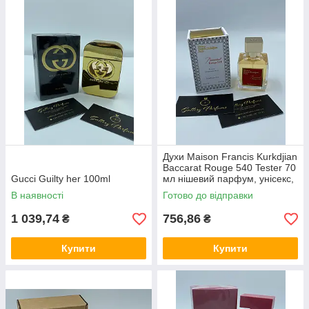
Духи Maison Francis Kurkdjian
Baccarat Rouge 540 Tester 70
Gucci Guilty her 100ml
мл нішевий парфум, унісекс,
східно-квітковий аромат з
В наявності
Готово до відправки
нотами шафрану, а
1 039,74
756,86
₴
₴
Купити
Купити