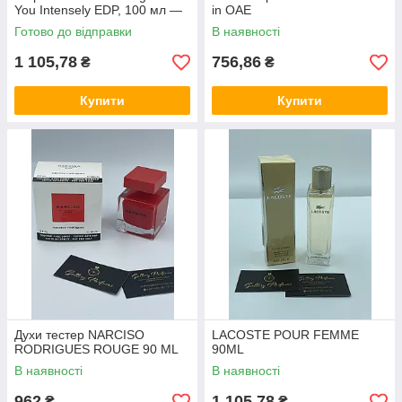
You Intensely EDP, 100 мл —
in ОАЕ
східно-фужерний аромат,
Готово до відправки
В наявності
ноти рожевого перцю, ялі
1 105,78
756,86
₴
₴
Купити
Купити
Духи тестер NARCISO
LACOSTE POUR FEMME
RODRIGUES ROUGE 90 ML
90ML
В наявності
В наявності
962
1 105,78
₴
₴