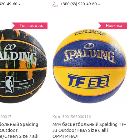
 920-49-60
+380 (63) 920-49-60
Топ продаж
Новинка
100017
3001565000116
больный Spalding
Мяч баскетбольный Spalding TF-
 Outdoor
33 Outdoor FIBA Size 6 alli
/Green Size 7 alli
ОРИГИНАЛ