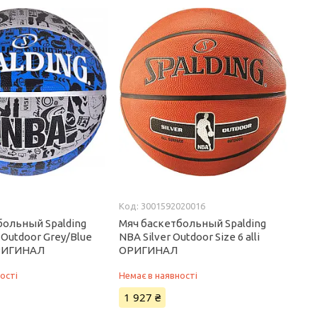
3001592020016
больный Spalding
Мяч баскетбольный Spalding
i Outdoor Grey/Blue
NBA Silver Outdoor Size 6 alli
 ОРИГИНАЛ
ОРИГИНАЛ
ості
Немає в наявності
1 927 ₴