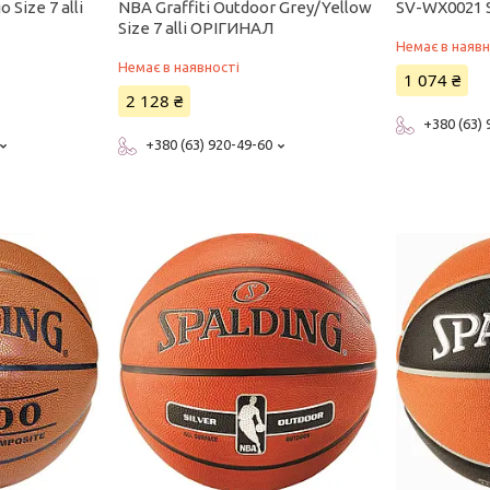
 Size 7 alli
NBA Graffiti Outdoor Grey/Yellow
SV-WX0021 S
Size 7 alli ОРІГИНАЛ
Немає в наявн
Немає в наявності
1 074 ₴
2 128 ₴
+380 (63)
+380 (63) 920-49-60