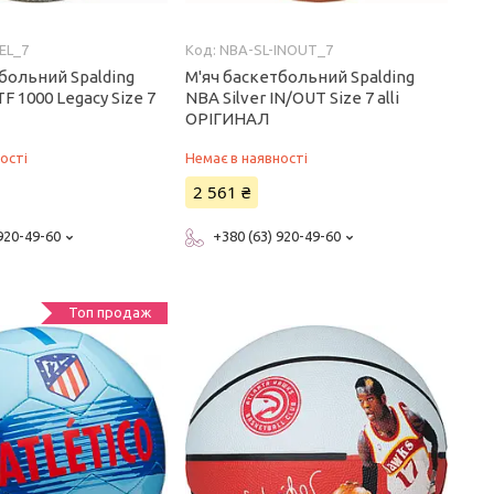
EL_7
NBA-SL-INOUT_7
больний Spalding
М'яч баскетбольний Spalding
F 1000 Legacy Size 7
NBA Silver IN/OUT Size 7 alli
ОРІГИНАЛ
ості
Немає в наявності
2 561 ₴
 920-49-60
+380 (63) 920-49-60
Топ продаж