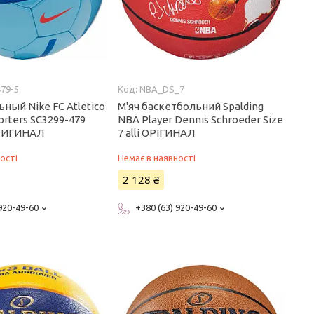
79-5
NBA_DS_7
ный Nike FC Atletico
М'яч баскетбольний Spalding
orters SC3299-479
NBA Player Dennis Schroeder Size
 ОРИГИНАЛ
7 alli ОРІГИНАЛ
ості
Немає в наявності
2 128 ₴
 920-49-60
+380 (63) 920-49-60