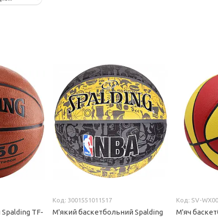
3001551011517
SV-WX00
Spalding TF-
М'який баскетбольний Spalding
М'яч баскет