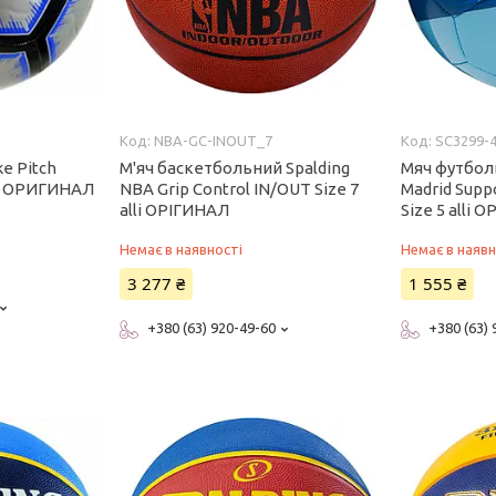
NBA-GC-INOUT_7
SC3299-4
e Pitch
М'яч баскетбольний Spalding
Мяч футболь
lli ОРИГИНАЛ
NBA Grip Control IN/OUT Size 7
Madrid Supp
alli ОРІГИНАЛ
Size 5 alli
Немає в наявності
Немає в наявн
3 277 ₴
1 555 ₴
+380 (63) 920-49-60
+380 (63)