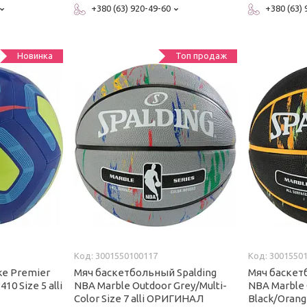
+380 (63) 920-49-60
+380 (63)
Новинка
Топ продаж
3001550100117
3001550
ke Premier
Мяч баскетбольный Spalding
Мяч баскет
10 Size 5 alli
NBA Marble Outdoor Grey/Multi-
NBA Marble
Color Size 7 alli ОРИГИНАЛ
Black/Orange