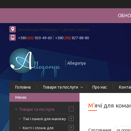
ОБНО
Володимира Мономаха 7, Дніпро, Україна
+380
(63)
920-49-60
+380
(96)
827-88-80
Allegoriya
Головна
Товари та послуги
Про нас
Конта
М'ячі для ком
Товари та послуги
Тіні і панелі для макіяжу
Кисті і спонж для