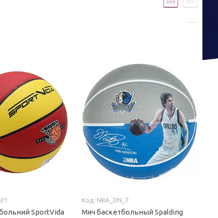
21
NBA_DN_7
больний SportVida
Мяч баскетбольный Spalding