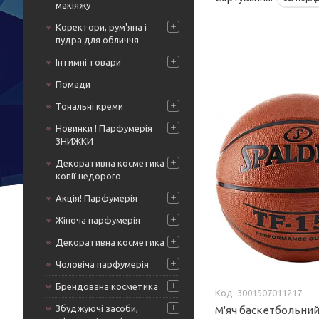
макіяжу
Коректори, рум'яна і
пудра для обличчя
Інтимні товари
Помади
Тональні креми
Новинки ! Парфумерія
ЗНИЖКИ
Декоративна косметика
копії недорого
Акція! Парфумерія
Жіноча парфумерія
Декоративна косметика
Чоловіча парфумерія
Брендована косметика
3001507011217
Збуджуючі засоби,
М'яч баскетбольний 