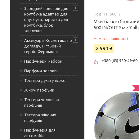
Зарядний пристрій для
ноутбука адаптер для
TF-500_7
ноутбука, зарядка для
М'яч баскетбольний 
ноутбука, блок
500 IN/OUT Size 7 a
живлення
Немає в наявності
Аксесуари, Косметика по
догляду, Нігтьовий
2 994 ₴
сервіс, Феромони
+380 (63) 920-49-60
Парфумерні набори
Парфуми чоловічі
Тестера духів унісекс
Жіночі парфуми
Тестера чоловічих
парфумів
Тестера жіночих
парфумів
Парфумерія для
автомобіля