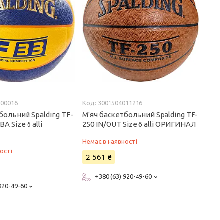
000016
3001504011216
больний Spalding TF-
М'яч баскетбольний Spalding TF-
BA Size 6 alli
250 IN/OUT Size 6 alli ОРИГИНАЛ
Немає в наявності
ості
2 561 ₴
+380 (63) 920-49-60
 920-49-60