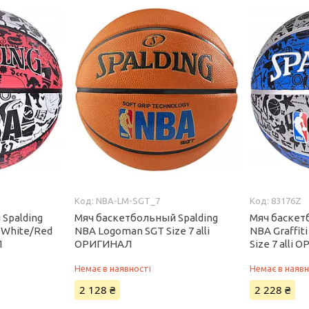
NBA-LM-SGT_7
83176Z
Spalding
Мяч баскетбольный Spalding
Мяч баскет
r White/Red
NBA Logoman SGT Size 7 alli
NBA Graffit
Л
ОРИГИНАЛ
Size 7 alli
Немає в наявності
Немає в наявн
2 128 ₴
2 228 ₴