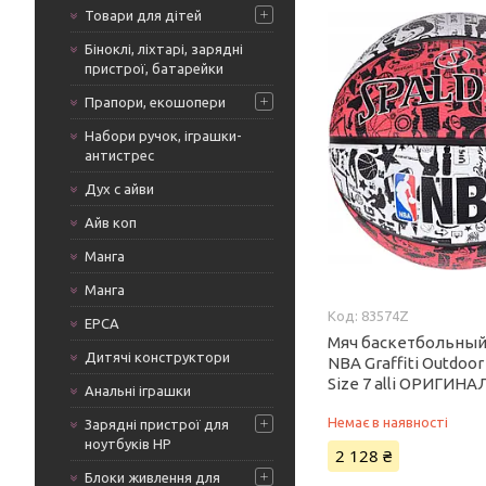
Товари для дітей
Біноклі, ліхтарі, зарядні
пристрої, батарейки
Прапори, екошопери
Набори ручок, іграшки-
антистрес
Дух с айви
Айв коп
Манга
Манга
83574Z
ЕРСА
Мяч баскетбольный 
Дитячі конструктори
NBA Graffiti Outdoo
Size 7 alli ОРИГИНА
Анальні іграшки
Немає в наявності
Зарядні пристрої для
ноутбуків HP
2 128 ₴
Блоки живлення для