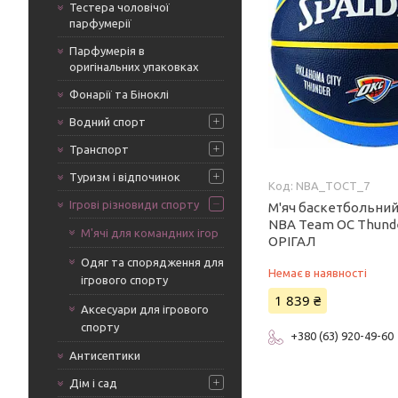
Тестера чоловічої
парфумерії
Парфумерія в
оригінальних упаковках
Фонарії та Біноклі
Водний спорт
Транспорт
Туризм і відпочинок
NBA_TOCT_7
Ігрові різновиди спорту
М'яч баскетбольний
NBA Team OC Thunder 
М'ячі для командних ігор
ОРІГАЛ
Одяг та спорядження для
Немає в наявності
ігрового спорту
1 839 ₴
Аксесуари для ігрового
спорту
+380 (63) 920-49-60
Антисептики
Дім і сад