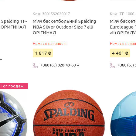
3001592020017
TF-1000-
Spalding TF-
М'яч баскетбольний Spalding
М'яч баскет
lli ОРИГИНАЛ
NBA Silver Outdoor Size 7 alli
Euroleague T
ОРІГИНАЛ
alli ОРІГАЛУ
Немає в наявності
Немає в наявн
1 817 ₴
4 461 ₴
+380 (63) 920-49-60
+380 (63)
Топ продаж