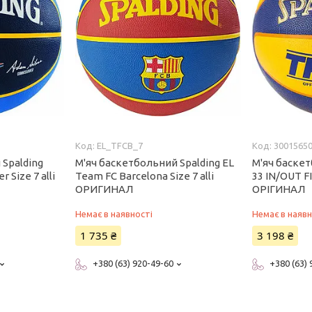
EL_TFCB_7
3001565
 Spalding
М'яч баскетбольний Spalding EL
М'яч баскет
Size 7 alli
Team FC Barcelona Size 7 alli
33 IN/OUT FI
ОРИГИНАЛ
ОРІГИНАЛ
Немає в наявності
Немає в наявн
1 735 ₴
3 198 ₴
+380 (63) 920-49-60
+380 (63)