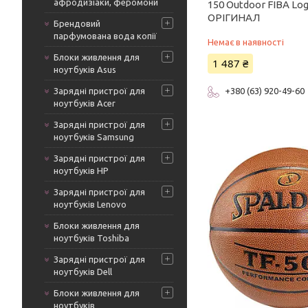
афродизіаки, феромони
150 Outdoor FIBA Logo
ОРІГИНАЛ
Брендовий
парфумована вода копії
Немає в наявності
Блоки живлення для
1 487 ₴
ноутбуків Asus
Зарядні пристрої для
+380 (63) 920-49-60
ноутбуків Acer
Зарядні пристрої для
ноутбуків Samsung
Зарядні пристрої для
ноутбуків HP
Зарядні пристрої для
ноутбуків Lenovo
Блоки живлення для
ноутбуків Toshiba
Зарядні пристрої для
ноутбуків Dell
Блоки живлення для
ноутбуків