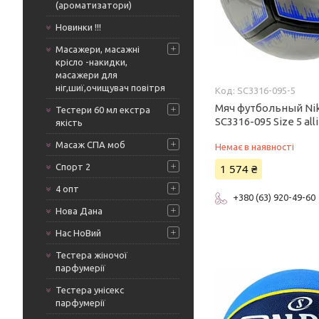
(ароматизатори)
Новинки !!!
Масажери, масажні
крісло -накидки,
масажери для
ніг,шиї,очищувач повітря
SC3316-095-5
Мяч футбольный Nik
Тестери 60 мл екстра
SC3316-095 Size 5 a
якість
Масаж СПА моб
Немає в наявності
Спорт 2
1 574 ₴
4 опт
+380 (63) 920-49-60
Нова Дана
Нас НоВий
Тестера жіночої
парфумерії
Тестера унісекс
парфумерії