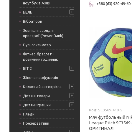
ноутбуків Asus
+380 (63) 920-49-60
БЕЛЬ
Вібратори
Зовнішні зарядні
пристрої (Power Bank)
Пульсоксиметр
Фітнес-браслет і
розумний годинник
БІТ 2
Жіноча парфумерія
Коляски й автокрісла
Дитячі товари
Дитячі іграшки
SC3569-410-5
Пледи
Мяч футбольный Ni
League Pitch SC3569-4
Презервативи
ОРИГИНАЛ