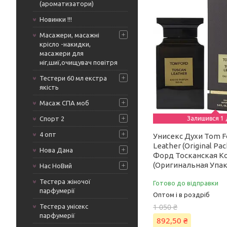
(ароматизатори)
Новинки !!!
Масажери, масажні
крісло -накидки,
масажери для
ніг,шиї,очищувач повітря
Тестери 60 мл екстра
якість
Масаж СПА моб
Спорт 2
Залишився 1 
4 опт
Унисекс Духи Tom F
Leather (Original Pac
Нова Дана
Форд Тосканская К
(Оригинальная Упак
Нас НоВий
Тестера жіночої
Готово до відправки
парфумерії
Оптом і в роздріб
1 050 ₴
Тестера унісекс
парфумерії
892,50 ₴