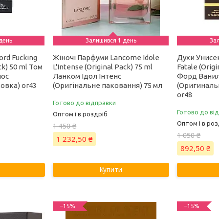
день
Залишився 1 день
За
rd Fucking
Жіночі Парфуми Lancome Idole
Духи Унисек
ck) 50 ml Том
L'Intense (Original Pack) 75 ml
Fatale (Orig
лос
Ланком Ідол Інтенс
Форд Вани
овка) or43
(Оригінальне паковання) 75 мл
(Оригинальн
or48
Готово до відправки
Готово до ві
Оптом і в роздріб
Оптом і в роз
1 450 ₴
1 050 ₴
1 232,50 ₴
892,50 ₴
Купити
–15%
–15%