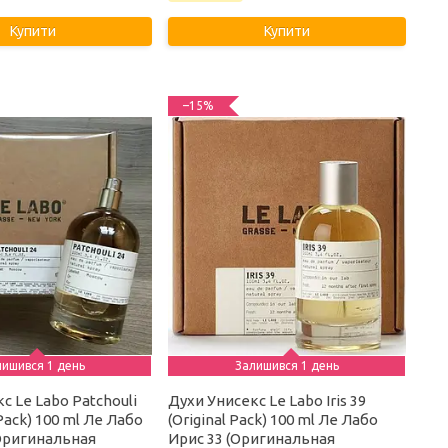
Купити
Купити
–15%
лишився 1 день
Залишився 1 день
с Le Labo Patchouli
Духи Унисекс Le Labo Iris 39
 Pack) 100 ml Ле Лабо
(Original Pack) 100 ml Ле Лабо
(Оригинальная
Ирис 33 (Оригинальная