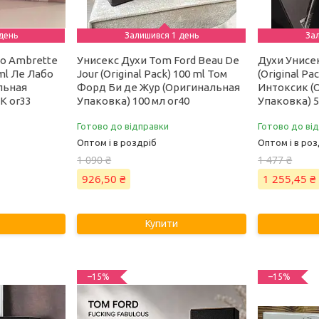
день
Залишився 1 день
За
bo Ambrette
Унисекс Духи Tom Ford Beau De
Духи Унисекс
 ml Ле Лабо
Jour (Original Pack) 100 ml Том
(Original Pa
льная
Форд Би де Жур (Оригинальная
Интоксик (
 К or33
Упаковка) 100 мл or40
Упаковка) 50
Готово до відправки
Готово до ві
Оптом і в роздріб
Оптом і в роз
1 090 ₴
1 477 ₴
926,50 ₴
1 255,45 ₴
Купити
–15%
–15%