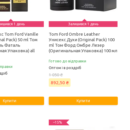
лишився 1 день
Залишився 1 день
с Tom Ford Vanille
Tom Ford Ombre Leather
inal Pack) 50 ml Том
Унисекс Духи (Original Pack) 100
ль Фаталь
ml Том Форд Омбре Лезер
ая Упаковка) all
(Оригинальная Упаковка) 100 мл
Готово до відправки
дправки
Оптом і в роздріб
дріб
1 050 ₴
892,50 ₴
Купити
Купити
–15%