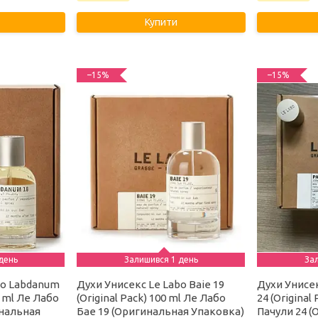
Купити
–15%
–15%
день
Залишився 1 день
За
bo Labdanum
Духи Унисекс Le Labo Baie 19
Духи Унисек
0 ml Ле Лабо
(Original Pack) 100 ml Ле Лабо
24 (Original
инальная
Бае 19 (Оригинальная Упаковка)
Пачули 24 