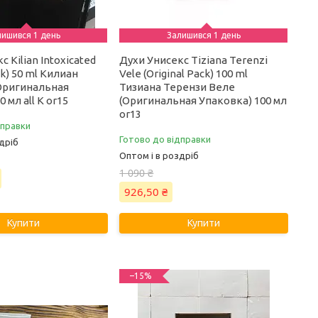
лишився 1 день
Залишився 1 день
 Kilian Intoxicated
Духи Унисекс Tiziana Terenzi
ck) 50 ml Килиан
Vele (Original Pack) 100 ml
Оригинальная
Тизиана Терензи Веле
 мл all К or15
(Оригинальная Упаковка) 100 мл
or13
дправки
Готово до відправки
дріб
Оптом і в роздріб
1 090 ₴
926,50 ₴
Купити
Купити
–15%