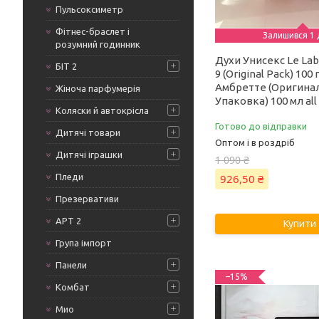
Пульсоксиметр
Фітнес-браслет і
Залишився 1 
розумний годинник
Духи Унисекс Le La
БІТ 2
9 (Original Pack) 100
Амбретте (Оригина
Жіноча парфумерія
Упаковка) 100 мл all
Коляски й автокрісла
Готово до відправки
Дитячі товари
Оптом і в роздріб
Дитячі іграшки
1 090 ₴
Пледи
926,50 ₴
Презервативи
АРТ 2
Купити
Група імпорт
Панели
–15%
Комбат
Мио