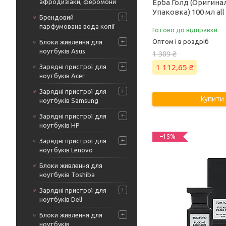
афродизіаки, феромони
Ерба Голд (Оригина
Упаковка) 100 мл all
Брендовий
парфумована вода копії
Готово до відправки
Оптом і в роздріб
Блоки живлення для
ноутбуків Asus
1 309 ₴
1 112,65 ₴
Зарядні пристрої для
ноутбуків Acer
Зарядні пристрої для
Купити
ноутбуків Samsung
Зарядні пристрої для
ноутбуків HP
–15%
Зарядні пристрої для
ноутбуків Lenovo
Блоки живлення для
ноутбуків Toshiba
Зарядні пристрої для
ноутбуків Dell
Блоки живлення для
ноутбуків