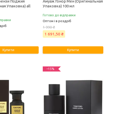
рензи Поджия
Амуаж Гонор Мен (Оригинальная
ая Упаковка) all
Упаковка) 100 мл
Готово до відправки
дправки
Оптом і в роздріб
дріб
1 990 ₴
1 691,50 ₴
Купити
Купити
–15%