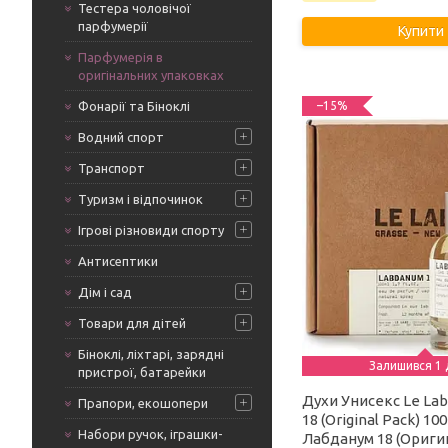
Тестера чоловічої
парфумерії
Купити
Парфумерія в
оригінальних упаковках
Фонарії та Біноклі
–15%
Водний спорт
Транспорт
Туризм і відпочинок
Ігрові різновиди спорту
Антисептики
Дім і сад
Товари для дітей
Біноклі, ліхтарі, зарядні
Залишився 1 
пристрої, батарейки
Духи Унисекс Le La
Прапори, екошопери
18 (Original Pack) 10
Набори ручок, іграшки-
Лабданум 18 (Ориг