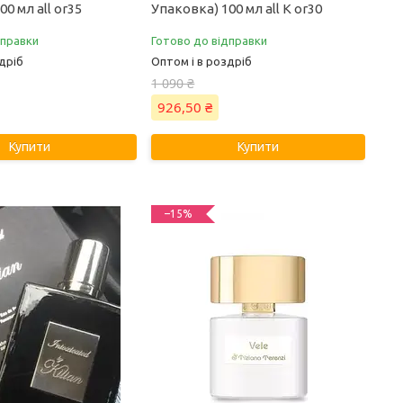
0 мл all or35
Упаковка) 100 мл all К or30
дправки
Готово до відправки
дріб
Оптом і в роздріб
1 090 ₴
926,50 ₴
Купити
Купити
–15%