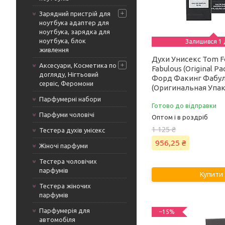
Зарядний пристрій для
ноутбука адаптер для
ноутбука, зарядка для
ноутбука, блок
Залишився 1 
живлення
Духи Унисекс Tom Fo
Аксесуари, Косметика по
Fabulous (Original Pa
догляду, Нігтьовий
Форд Факинг Фабу
сервіс, Феромони
(Оригинальная Упак
Парфумерні набори
Готово до відправки
Парфуми чоловічі
Оптом і в роздріб
1 125 ₴
Тестера духів унісекс
956,25 ₴
Жіночі парфуми
Тестера чоловічих
парфумів
Купити
Тестера жіночих
парфумів
Парфумерія для
–15%
автомобіля