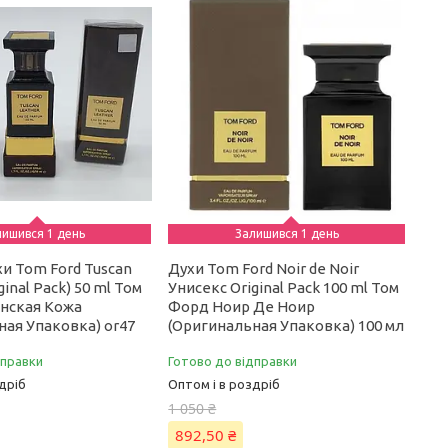
лишився 1 день
Залишився 1 день
и Tom Ford Tuscan
Духи Tom Ford Noir de Noir
ginal Pack) 50 ml Том
Унисекс Original Pack 100 ml Том
нская Кожа
Форд Ноир Де Ноир
ная Упаковка) or47
(Оригинальная Упаковка) 100 мл
дправки
Готово до відправки
дріб
Оптом і в роздріб
1 050 ₴
892,50 ₴