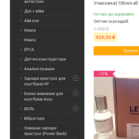
антистрес
Упаковка) 100 мл all
Дух с айви
Готово до відправки
Айв коп
Оптом і в роздріб
1 090 ₴
Манга
926,50 ₴
Манга
ЕРСА
Купити
Дитячі конструктори
Анальні іграшки
–15%
Зарядні пристрої для
ноутбуків HP
Блоки живлення для
ноутбуків Asus
БЕЛЬ
Вібратори
Зовнішні зарядні
пристрої (Power Bank)