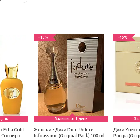
–15%
–15%
день
Залишився 1 день
За
o Erba Gold
Женские Духи Dior J'Adore
Духи Унисек
ml Соспиро
Infinissime (Original Pack) 100 ml
Poggia (Orig