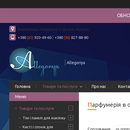
ОБНО
Володимира Мономаха 7, Дніпро, Україна
+380
(63)
920-49-60
+380
(96)
827-88-80
Allegoriya
Головна
Товари та послуги
Про нас
Конта
Парфумерія в
Товари та послуги
Тіні і панелі для макіяжу
Кисті і спонж для