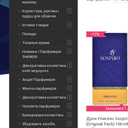
макіяжу
Коректори, рум'яна і
пудра для обличчя
Інтимні товари
Помади
–15%
Тональні креми
Новинки ! Парфумерія
ЗНИЖКИ
Декоративна косметика
копії недорого
Акція! Парфумерія
Жіноча парфумерія
Декоративна косметика
Чоловіча парфумерія
Залишився 1 
Брендована косметика
Духи Унисекс Sospir
(Original Pack) 100 
Збуджуючі засоби,