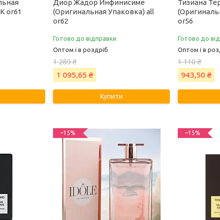
льная
Диор Жадор Инфинисиме
Тизиана Те
 К or61
(Оригинальная Упаковка) all
(Оригинальн
or62
or56
Готово до відправки
Готово до ві
Оптом і в роздріб
Оптом і в роз
1 289 ₴
1 110 ₴
1 095,65 ₴
943,50 ₴
Купити
–15%
–15%