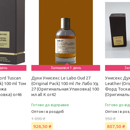
день
Залишився 1 день
За
ord Tuscan
Духи Унисекс Le Labo Oud 27
Унисекс Дух
k) 100 ml Том
(Original Pack) 100 ml Ле Лабо Уд
Leather (Ori
ожа
27 (Оригинальная Упаковка) 100
Форд Тоска
овка) or46
мл all К or42
(Оригиналь
Готово до відправки
Готово до ві
Оптом і в роздріб
Оптом і в роз
1 090 ₴
950 ₴
926,50 ₴
807,50 ₴