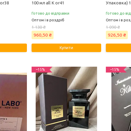
 or38
100 мл all К or41
Упаковка) 10
Готово до відправки
Готово до ві
Оптом і в роздріб
Оптом і в роз
1 130 ₴
1 090 ₴
960,50 ₴
926,50 ₴
Купити
–15%
–15%