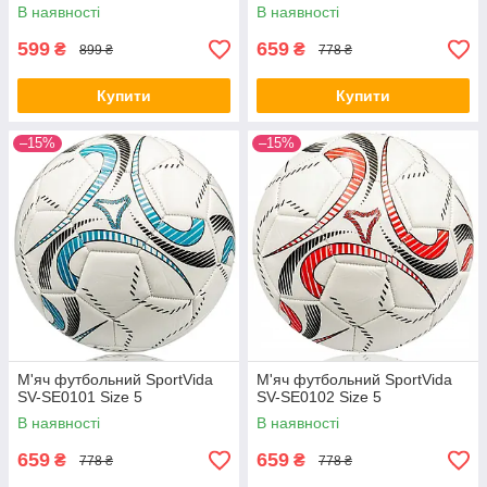
В наявності
В наявності
599
659
₴
₴
899 ₴
778 ₴
Купити
Купити
–15%
–15%
М'яч футбольний SportVida
М'яч футбольний SportVida
SV-SE0101 Size 5
SV-SE0102 Size 5
В наявності
В наявності
659
659
₴
₴
778 ₴
778 ₴