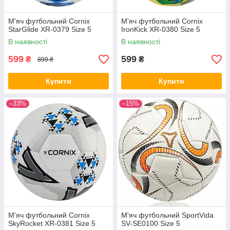
М'яч футбольний Cornix
М'яч футбольний Cornix
StarGlide XR-0379 Size 5
IronKick XR-0380 Size 5
В наявності
В наявності
599
599
₴
₴
899 ₴
Купити
Купити
–33%
–15%
М'яч футбольний Cornix
М'яч футбольний SportVida
SkyRocket XR-0381 Size 5
SV-SE0100 Size 5