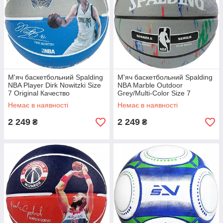
М'яч баскетбольний Spalding
М'яч баскетбольний Spalding
NBA Player Dirk Nowitzki Size
NBA Marble Outdoor
7 Original Качество
Grey/Multi-Color Size 7
Original Качество
Немає в наявності
Немає в наявності
2 249
2 249
₴
₴