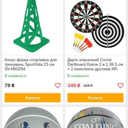
Конус-фішка спортивна для
Дартс класичний Cornix
тренувань SportVida 23 см
Dartboard Game 2 в 1 36.5 см
SV-HK0294
+ 2 комплекти дротиків XR-
0391
В наявності
В наявності
79
349
₴
₴
628 ₴
Купити
Купити