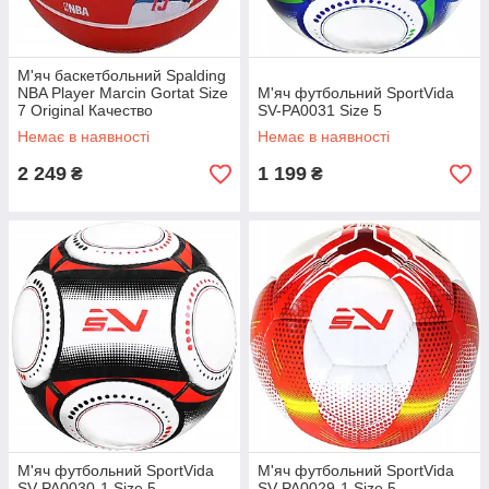
М'яч баскетбольний Spalding
NBA Player Marcin Gortat Size
М'яч футбольний SportVida
7 Original Качество
SV-PA0031 Size 5
Немає в наявності
Немає в наявності
2 249
1 199
₴
₴
М'яч футбольний SportVida
М'яч футбольний SportVida
SV-PA0030-1 Size 5
SV-PA0029-1 Size 5