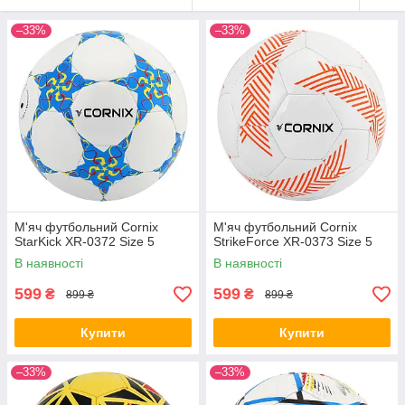
–33%
–33%
М'яч футбольний Cornix
М'яч футбольний Cornix
StarKick XR-0372 Size 5
StrikeForce XR-0373 Size 5
В наявності
В наявності
599
599
₴
₴
899 ₴
899 ₴
Купити
Купити
–33%
–33%