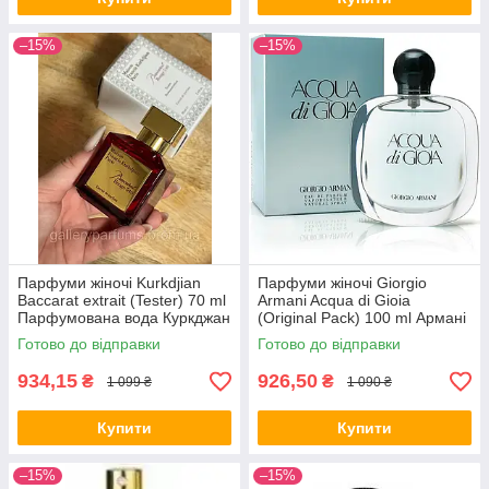
–15%
–15%
Парфуми жіночі Kurkdjian
Парфуми жіночі Giorgio
Baccarat extrait (Tester) 70 ml
Armani Acqua di Gioia
Парфумована вода Куркджан
(Original Pack) 100 ml Армані
Бакарат екстракт 70мл
Аква Ді Джіоя (Оригінальне
Готово до відправки
Готово до відправки
паковання)
934,15
926,50
₴
₴
1 099 ₴
1 090 ₴
Купити
Купити
–15%
–15%