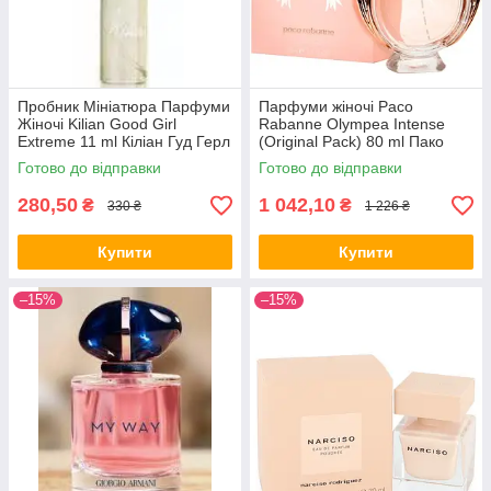
Пробник Мініатюра Парфуми
Парфуми жіночі Paco
Жіночі Kilian Good Girl
Rabanne Olympea Intense
Extreme 11 ml Кіліан Гуд Герл
(Original Pack) 80 ml Пако
Екстрим 11 мл all К
Рабані Олімпія Інтенс
Готово до відправки
Готово до відправки
(Оригінал Упаковка)
280,50
1 042,10
₴
₴
330 ₴
1 226 ₴
Купити
Купити
–15%
–15%