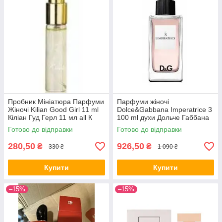
Пробник Мініатюра Парфуми
Парфуми жіночі
Жіночі Kilian Good Girl 11 ml
Dolce&Gabbana Imperatrice 3
Кіліан Гуд Герл 11 мл all К
100 ml духи Дольче Габбана
Імператриця (Ориг
Готово до відправки
Готово до відправки
паковання)
280,50
926,50
₴
₴
330 ₴
1 090 ₴
Купити
Купити
–15%
–15%