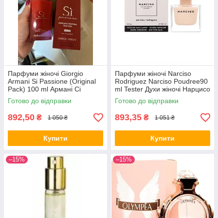
Парфуми жіночі Giorgio
Парфуми жіночі Narciso
Armani Si Passione (Original
Rodriguez Narciso Poudree90
Pack) 100 ml Армані Сі
ml Tester Духи жіночі Нарцисо
Пасйоне (Оригінальне
Родріг Пудра (Тестер) 90 мл
Готово до відправки
Готово до відправки
паковання) all К
all К
892,50
893,35
₴
₴
1 050 ₴
1 051 ₴
Купити
Купити
–15%
–15%