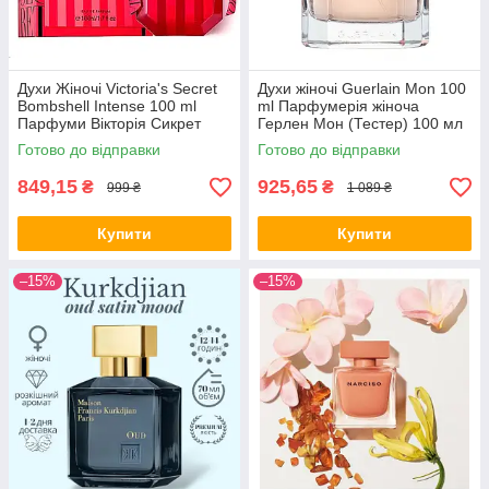
Духи Жіночі Victoria's Secret
Духи жіночі Guerlain Mon 100
Bombshell Intense 100 ml
ml Парфумерія жіноча
Парфуми Вікторія Сикрет
Герлен Мон (Тестер) 100 мл
Бомбшел Інтенс (Тестер)
Парфюм
Готово до відправки
Готово до відправки
849,15
925,65
₴
₴
999 ₴
1 089 ₴
Купити
Купити
–15%
–15%