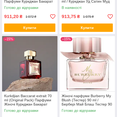
Парфуми Куркджан Бакарат
ml / Куркджан Уд Сатин Муд
парфум
Тестер парфумована вода
Готово до відправки
В наявності
911,20
913,75
₴
₴
1 072 ₴
1 075 ₴
Купити
Купити
–15%
–15%
Kurkdjian Baccarat extrait 70
Жіночі парфуми Burberry My
ml (Original Pack) Парфуми
Blush (Тестер) 90 ml /
Жіночі Куркджан Бакарат
Бербері Май Блаш Тестер 90
екстракт
мл парфумована вода
Готово до відправки
Готово до відправки