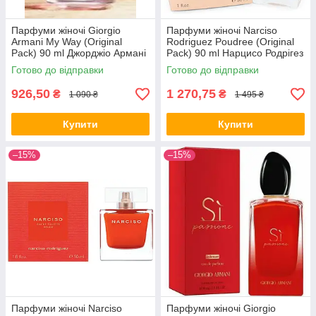
Парфуми жіночі Giorgio
Парфуми жіночі Narciso
Armani My Way (Original
Rodriguez Poudree (Original
Pack) 90 ml Джорджіо Армані
Pack) 90 ml Нарцисо Родрігез
Мая Вей (Оригінальне
Пудра (Оригінальне
Готово до відправки
Готово до відправки
паковання) 90 мл
паковання)
926,50
1 270,75
₴
₴
1 090 ₴
1 495 ₴
Купити
Купити
–15%
–15%
Парфуми жіночі Narciso
Парфуми жіночі Giorgio