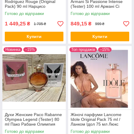
Rodriguez Rouge (Original
Armani Si Passione Intense
Pack) 90 ml Нарцисо
(Tester) 100 ml Армані Сі
Родригез Руж (Оригінальне
Пасйоне Інтенс (Тестер) 100
Готово до відправки
Готово до відправки
паковання) all К
мл all К
1 449,25
849,15
₴
₴
1 705 ₴
999 ₴
Купити
Купити
Новинка
–15%
Топ продажів
–15%
Духи Женские Paco Rabanne
Жіночі парфуми Lancome
Olympea Legend (Tester) 80
Idole Original Pack 75 ml /
ml Пако Рабане Олимпия
Ланком Ідол 75 мл Люкс
Легенд (Тестер) 80 мл all К
Готово до відправки
Готово до відправки