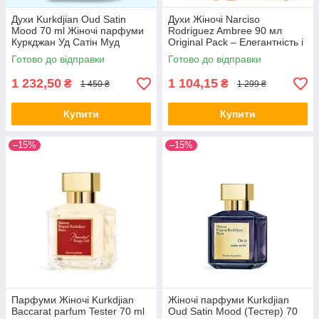
Духи Kurkdjian Oud Satin
Духи Жіночі Narciso
Mood 70 ml Жіночі парфуми
Rodriguez Ambree 90 мл
Куркджан Уд Сатін Муд
Original Pack – Елегантність і
Original Pack
чуттєвість в кожному подиху
Готово до відправки
Готово до відправки
1 232,50
1 104,15
₴
₴
1 450 ₴
1 299 ₴
Купити
Купити
–15%
–15%
Парфуми Жіночі Kurkdjian
Жіночі парфуми Kurkdjian
Baccarat parfum Tester 70 ml
Oud Satin Mood (Тестер) 70