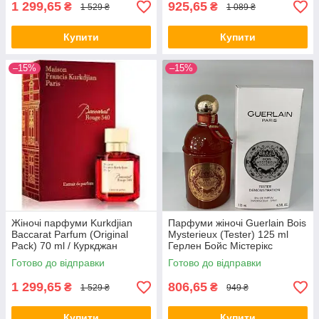
1 299,65
925,65
₴
₴
1 529 ₴
1 089 ₴
Купити
Купити
–15%
–15%
Жіночі парфуми Kurkdjian
Парфуми жіночі Guerlain Bois
Baccarat Parfum (Original
Mysterieux (Tester) 125 ml
Pack) 70 ml / Куркджан
Герлен Бойс Містерікс
Бакарат Парфум 70 мл в
(Тестер) 125 мл all К
Готово до відправки
Готово до відправки
оригінальній упаковці
1 299,65
806,65
₴
₴
1 529 ₴
949 ₴
Купити
Купити