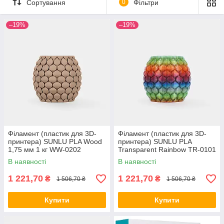
Сортування
0
Фільтри
–19%
–19%
Філамент (пластик для 3D-
Філамент (пластик для 3D-
принтера) SUNLU PLA Wood
принтера) SUNLU PLA
1,75 мм 1 кг WW-0202
Transparent Rainbow TR-0101
1,75 мм 1 кг
В наявності
В наявності
1 221,70
1 221,70
₴
₴
1 506,70 ₴
1 506,70 ₴
Купити
Купити