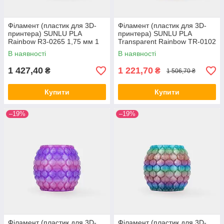
Філамент (пластик для 3D-
Філамент (пластик для 3D-
принтера) SUNLU PLA
принтера) SUNLU PLA
Rainbow R3-0265 1,75 мм 1
Transparent Rainbow TR-0102
кг
1,75 мм 1 кг
В наявності
В наявності
1 427,40
1 221,70
₴
₴
1 506,70 ₴
Купити
Купити
–19%
–19%
Філамент (пластик для 3D-
Філамент (пластик для 3D-