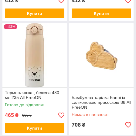
412
412
₴
₴
Купити
Купити
–30%
Термопляшка , бежева 480
мл 235 All FreeON
Бамбукова тарілка Банні із
силіконовою присоскою 88 All
Готово до відправки
FreeON
465
Немає в наявності
₴
665 ₴
708
₴
Купити