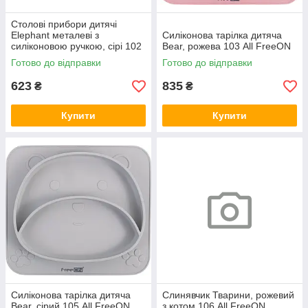
Столові прибори дитячі
Elephant металеві з
Силіконова тарілка дитяча
силіконовою ручкою, сірі 102
Bear, рожева 103 All FreeON
All FreeON
Готово до відправки
Готово до відправки
623
835
₴
₴
Купити
Купити
Силіконова тарілка дитяча
Слинявчик Тварини, рожевий
Bear, сірий 105 All FreeON
з котом 106 All FreeON