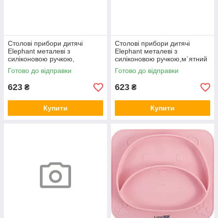
Столові прибори дитячі
Столові прибори дитячі
Elephant металеві з
Elephant металеві з
силіконовою ручкою,
силіконовою ручкою,м`ятний
рожевий 100 All FreeON
101 All FreeON
Готово до відправки
Готово до відправки
623
623
₴
₴
Купити
Купити