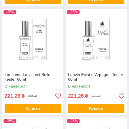
–26%
–26%
Lancome La vie est Belle -
Lanvin Eclat d`Arpege - Tester
Tester 60ml
60ml
В наявності
В наявності
221,26
221,26
₴
₴
299 ₴
299 ₴
Купити
Купити
–26%
–26%