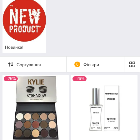
Новинка!
Сортування
0
Фільтри
–26%
–26%