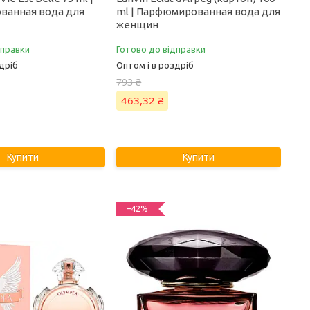
ванная вода для
ml | Парфюмированная вода для
женщин
дправки
Готово до відправки
дріб
Оптом і в роздріб
793 ₴
463,32 ₴
Купити
Купити
–42%