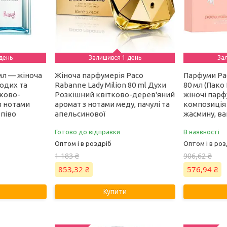
день
Залишився 1 день
За
мл — жіноча
Жіноча парфумерія Paco
Парфуми Pa
одих та
Rabanne Lady Milion 80 ml Духи
80 мл (Пако
тково-
Розкішний квітково-дерев'яний
жіночі парф
з нотами
аромат з нотами меду, пачулі та
композиція 
піво
апельсинової
жасмину, ва
Готово до відправки
В наявності
Оптом і в роздріб
Оптом і в роз
1 183 ₴
906,62 ₴
853,32 ₴
576,94 ₴
Купити