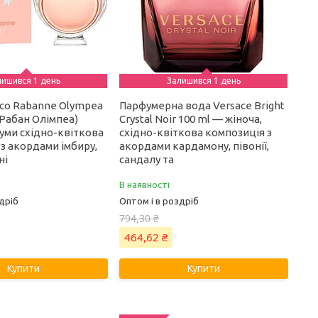
лишився 1 день
Залишився 1 день
co Rabanne Olympea
Парфумерна вода Versace Bright
 Рабан Олімпеа)
Crystal Noir 100 ml — жіноча,
уми східно-квіткова
східно-квіткова композиція з
з акордами імбиру,
акордами кардамону, півонії,
ні
сандалу та
В наявності
дріб
Оптом і в роздріб
794,30 ₴
464,62 ₴
Купити
Купити