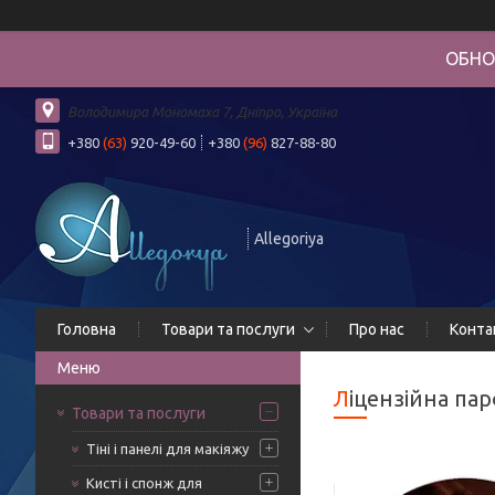
ОБНО
Володимира Мономаха 7, Дніпро, Україна
+380
(63)
920-49-60
+380
(96)
827-88-80
Allegoriya
Головна
Товари та послуги
Про нас
Конта
Ліцензійна па
Товари та послуги
Тіні і панелі для макіяжу
Кисті і спонж для