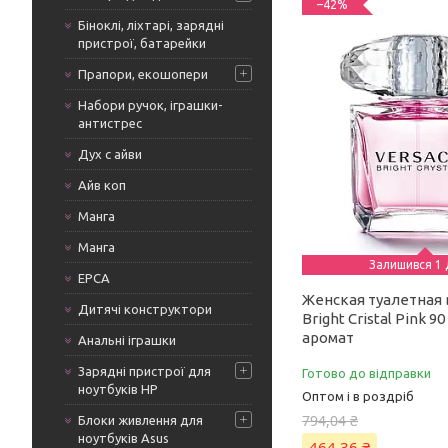
–42%
Біноклі, ліхтарі, зарядні
пристрої, батарейки
Прапори, екошопери
Набори ручок, іграшки-
антистрес
Дух с айви
Айв коп
Манга
Манга
Залишився 1 
ЕРСА
Женская туалетная 
Дитячі конструктори
Bright Cristal Pink 9
аромат
Анальні іграшки
Зарядні пристрої для
Готово до відправки
ноутбуків HP
Оптом і в роздріб
794,04 ₴
Блоки живлення для
ноутбуків Asus
464,36 ₴