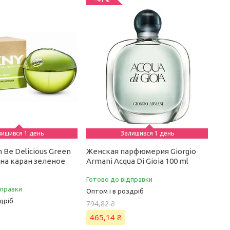
лишився 1 день
Залишився 1 день
 Be Delicious Green
Женская парфюмерия Giorgio
нна каран зеленое
Armani Acqua Di Gioia 100 ml
Готово до відправки
дправки
Оптом і в роздріб
дріб
794,82 ₴
465,14 ₴