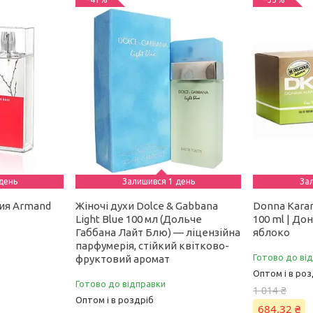
день
Залишився 1 день
За
ия Armand
Жіночі духи Dolce & Gabbana
Donna Karan
Light Blue 100 мл (Дольче
100 ml | До
Габбана Лайт Блю) — ліцензійна
яблоко
парфумерія, стійкий квітково-
Готово до ві
фруктовий аромат
Оптом і в роз
Готово до відправки
1 014 ₴
Оптом і в роздріб
684,32 ₴