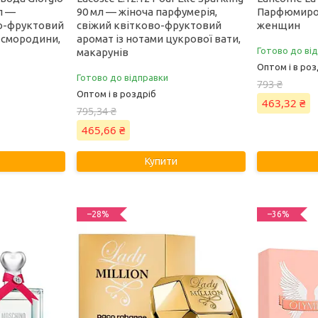
мл —
90 мл — жіноча парфумерія,
Парфюмиро
во-фруктовий
свіжий квітково-фруктовий
женщин
ї смородини,
аромат із нотами цукрової вати,
Готово до ві
макарунів
Оптом і в роз
Готово до відправки
793 ₴
Оптом і в роздріб
463,32 ₴
795,34 ₴
465,66 ₴
Купити
–28%
–36%