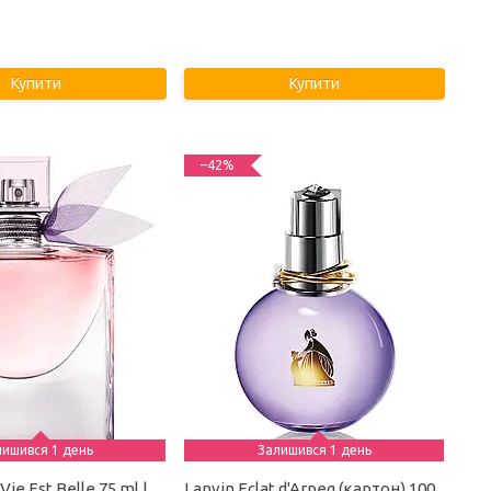
Купити
Купити
–42%
лишився 1 день
Залишився 1 день
ie Est Belle 75 ml |
Lanvin Eclat d'Arpeg (картон) 100