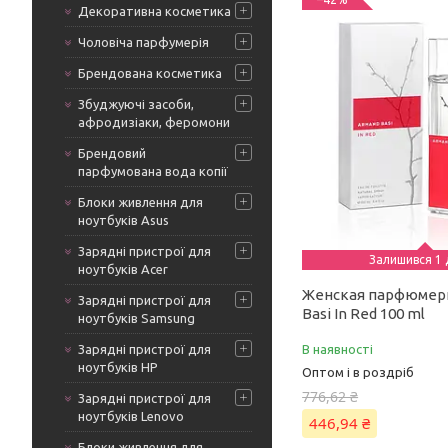
Декоративна косметика
Чоловіча парфумерія
Брендована косметика
Збуджуючі засоби,
афродизіаки, феромони
Брендовий
парфумована вода копії
Блоки живлення для
ноутбуків Asus
Зарядні пристрої для
Залишився 1 
ноутбуків Acer
Женская парфюмер
Зарядні пристрої для
Basi In Red 100 ml
ноутбуків Samsung
Зарядні пристрої для
В наявності
ноутбуків HP
Оптом і в роздріб
776,62 ₴
Зарядні пристрої для
ноутбуків Lenovo
446,94 ₴
Блоки живлення для