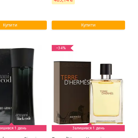
Купити
Купити
–34%
лишився 1 день
Залишився 1 день