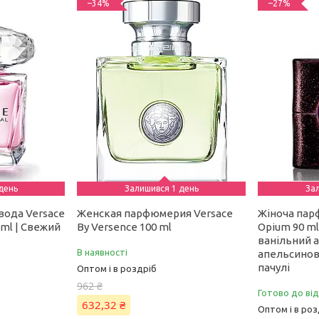
–34%
–27%
день
Залишився 1 день
За
вода Versace
Женская парфюмерия Versace
Жіноча парф
0 ml | Свежий
By Versence 100 ml
Opium 90 m
ванільний 
В наявності
апельсиново
пачулі
Оптом і в роздріб
962 ₴
Готово до ві
632,32 ₴
Оптом і в роз