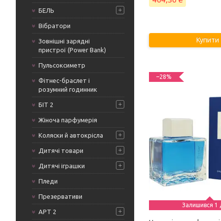
БЕЛЬ
Вібратори
Купити
Зовнішні зарядні
пристрої (Power Bank)
Пульсоксиметр
–28%
Фітнес-браслет і
розумний годинник
БІТ 2
Жіноча парфумерія
Коляски й автокрісла
Дитячі товари
Дитячі іграшки
Пледи
Презервативи
Залишився 1 
АРТ 2