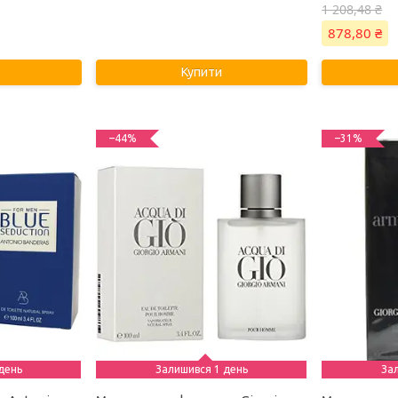
1 208,48 ₴
878,80 ₴
Купити
–44%
–31%
день
Залишився 1 день
За