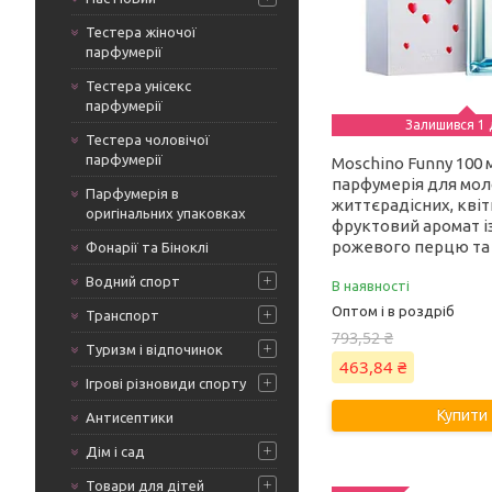
Тестера жіночої
парфумерії
Тестера унісекс
парфумерії
Залишився 1 
Тестера чоловічої
парфумерії
Moschino Funny 100 
парфумерія для мол
Парфумерія в
життєрадісних, кві
оригінальних упаковках
фруктовий аромат і
рожевого перцю та 
Фонарії та Біноклі
Водний спорт
В наявності
Оптом і в роздріб
Транспорт
793,52 ₴
Туризм і відпочинок
463,84 ₴
Ігрові різновиди спорту
Купити
Антисептики
Дім і сад
Товари для дітей