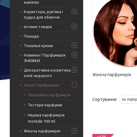
макіяжу
Коректори, рум'яна і
пудра для обличчя
Інтимні товари
Помади
Тональні креми
Новинки ! Парфумерія
ЗНИЖКИ
Декоративна косметика
Жіноча парфумерія
копії недорого
Акція! Парфумерія
Ліцензійна парфумерія
Тестери парфумів
Нішева парфумерія
montale 100 ml
Жіноча парфумерія
–42%