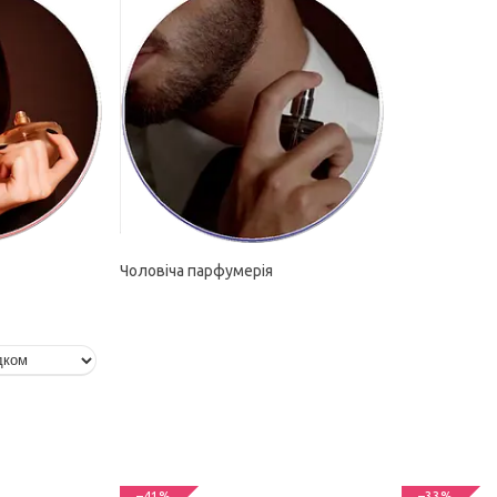
Чоловіча парфумерія
–41%
–33%