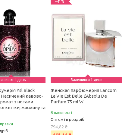
–41%
лишився 1 день
Залишився 1 день
умерія Ysl Black
Женская парфюмерия Lancom
l Насичений кавово-
La Vie Est Belle L'Absolu De
аромат з нотами
Parfum 75 ml W
ї квітки, жасмину та
В наявності
Оптом і в роздріб
дправки
794,82 ₴
дріб
465,14 ₴