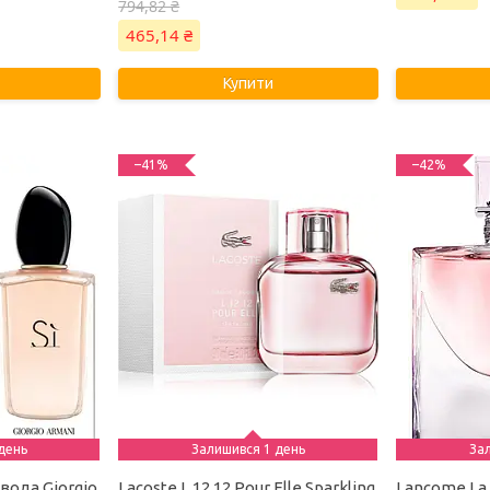
794,82 ₴
465,14 ₴
Купити
–41%
–42%
день
Залишився 1 день
За
вода Giorgio
Lacoste L.12.12 Pour Elle Sparkling
Lancome La V