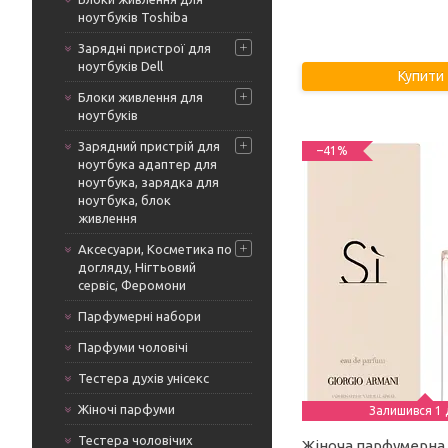
ноутбуків Toshiba
Зарядні пристрої для
ноутбуків Dell
Купити
Блоки живлення для
ноутбуків
Зарядний пристрій для
–41%
ноутбука адаптер для
ноутбука, зарядка для
ноутбука, блок
живлення
Аксесуари, Косметика по
догляду, Нігтьовий
сервіс, Феромони
Парфумерні набори
Парфуми чоловічі
Тестера духів унісекс
Жіночі парфуми
Залишився 1 
Тестера чоловічих
Жіноча парфумерна 