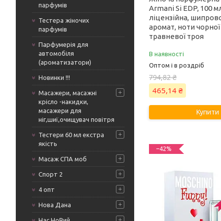
парфумів
Armani Si EDP, 100 
ліцензійна, шипро
Тестера жіночих
аромат, ноти чорно
парфумів
травневої троя
Парфумерія для
автомобіля
В наявності
(ароматизатори)
Оптом і в роздріб
794,82 ₴
Новинки !!!
465,14 ₴
Масажери, масажні
крісло -накидки,
масажери для
Купити
ніг,шиї,очищувач повітря
Тестери 60 мл екстра
якість
–42%
Масаж СПА моб
Спорт 2
4 опт
Нова Дана
Нас НоВий