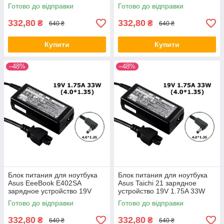
4.0*1.35
4.0*1.35
Готово до відправки
Готово до відправки
332,80
332,80
₴
₴
640 ₴
640 ₴
Купити
Купити
–48%
–48%
Блок питания для ноутбука
Блок питания для ноутбука
Asus EeeBook E402SA
Asus Taichi 21 зарядное
зарядное устройство 19V
устройство 19V 1.75A 33W
1.75A 33W 4.0*1.35
4.0*1.35
Готово до відправки
Готово до відправки
332,80
332,80
₴
₴
640 ₴
640 ₴