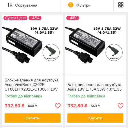
Самовивіз в Дніпропетровську.
Сортування
0
Фільтри
Супер Цена
–48%
–48%
Блок живлення для ноутбука
Asus VivoBook X202E-
Блок живлення для ноутбука
CT001H X202E-CT006H 19V
Asus 19V 1.75A 33W 4.0*1.35
1.75A 33W
Готово до відправки
Готово до відправки
332,80
332,80
₴
₴
640 ₴
640 ₴
Купити
Купити