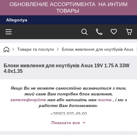
ОБНОВЛЕНИЕ АССОРТИМЕНТА НА ИНТИМ
ТОВАРЫ
Allegoriya
Товари та послуги
Блоки живлення для ноутбуків Asus
Блоки живлення для ноутбуків Asus 19V 1.75 A 33W
4.0x1.35
Якщо Ви не можете самостійно визначитися з тим,
який саме Вам потрібен блок живлення,
зателефонуйте
нам або напишіть нам
листа
, і ми з
радістю Вам допоможемо.
+38063-920-49-60
+38096-827-88-80
Показати все
Післяплата