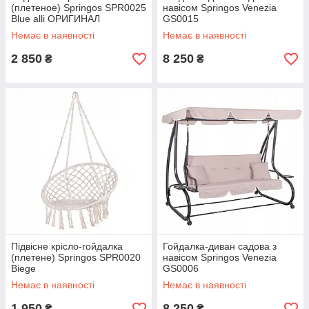
(плетеное) Springos SPR0025
навісом Springos Venezia
Blue alli ОРИГИНАЛ
GS0015
Немає в наявності
Немає в наявності
2 850
8 250
₴
₴
Підвісне крісло-гойдалка
Гойдалка-диван садова з
(плетене) Springos SPR0020
навісом Springos Venezia
Biege
GS0006
Немає в наявності
Немає в наявності
1 950
8 250
₴
₴