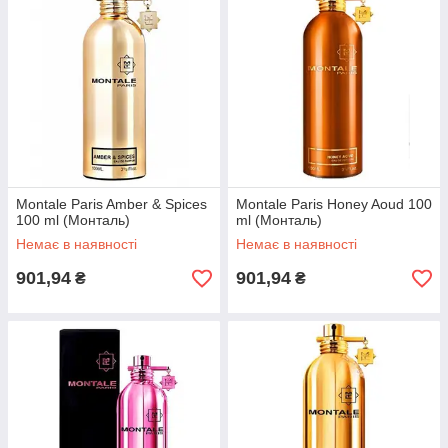
Жіночі тестери духів L ' imperatrice 3 Dolce & Gabbana
100 ml
Розкішний і не нав'язливий аромат, зачаровує з перших
нот, дарує насолоду і відчуття упевненості в собі.
Montale Paris Amber & Spices
Montale Paris Honey Aoud 100
100 ml (Монталь)
ml (Монталь)
Немає в наявності
Немає в наявності
901,94
901,94
₴
₴
ізняється
скристою
єю.