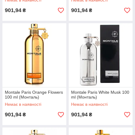
Немає в наявності
Немає в наявності
901,94
901,94
₴
₴
Жіноча парфумерія тестер Armand Basi In Red 100 ml
Стійкий цитрусовий аромат являє собою приголомшливу
композицію відмінного настрою.
Montale Paris Orange Flowers
Montale Paris White Musk 100
100 ml (Монталь)
ml (Монталь)
Немає в наявності
Немає в наявності
ат,
насолоду
901,94
901,94
₴
₴