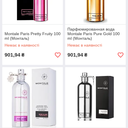
Жіноча парфумерія Chanel Chance Eau De Fraiche 100
ml
Парфюмированная вода
Montale Paris Pretty Fruity 100
Montale Paris Pure Gold 100
Квітково-фруктовий аромат відрізняється спокусливою
ml (Монталь)
ml (Монталь)
життєрадісністю, іскристою молодістю,жіночністю і
Немає в наявності
Немає в наявності
гармонією.
901,94
901,94
₴
₴
одіє
і.
ат.