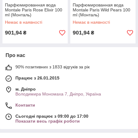
Парфюмированная вода
Парфюмированная вода
Montale Paris Rose Elixir 100
Montale Paris Wild Pears 100
ml (Монталь)
ml (Монталь)
Немає в наявності
Немає в наявності
Женская парфюмерия Giorgio Armani Acqua Di Gioia
100 ml
901,94
901,94
₴
₴
Свежей и изысканный аромат обладает сочетанием
мягкости и страсти. Создан для свободолюбивых
девушек.
Про нас
90% позитивних з 1833 відгуків за рік
Працює з 26.01.2015
м. Дніпро
Володимира Мономаха 7, Дніпро, Україна
ды и
Контакти
вной и
Сьогодні працює з 09:00 до 17:00
Показати весь графік роботи