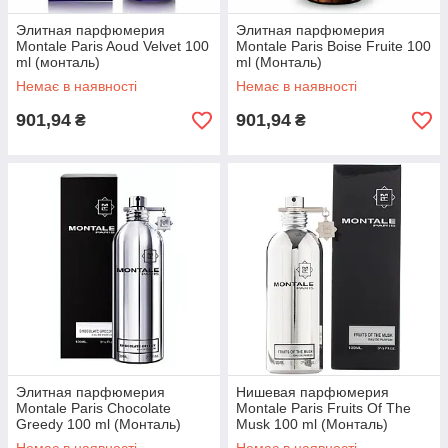
Элитная парфюмерия
Элитная парфюмерия
Montale Paris Aoud Velvet 100
Montale Paris Boise Fruite 100
ml (монталь)
ml (Монталь)
Немає в наявності
Немає в наявності
901,94
901,94
₴
₴
Елітна парфумерія Montale Paris Candy Rose 100 ml
(Монталь)
Ексклюзивний аромат, що приховує в собі чудові запахи
квітів і стиглих фруктів.
яє собою
Элитная парфюмерия
Нишевая парфюмерия
Montale Paris Chocolate
Montale Paris Fruits Of The
мінного
Greedy 100 ml (Монталь)
Musk 100 ml (Монталь)