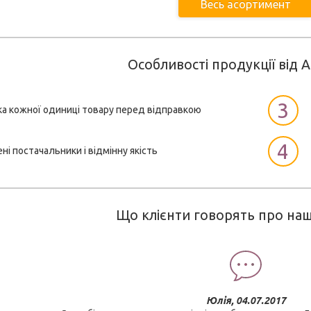
Весь асортимент
Особливості продукції від A
3
ка кожної одиниці товару перед відправкою
4
ні постачальники і відмінну якість
Що клієнти говорять про наш
Юлія, 04.07.2017