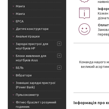
наявні
Манга
Інфор
Кожен 
Манга
дізнат
ЕРСА
Оплат
Дитячі конструктори
Замовл
переві
Анальні іграшки
Зарядні пристрої для
ноутбуків HP
Блоки живлення для
ноутбуків Asus
Команда нашого ма
великий асортиме
БЕЛЬ
Вібратори
Зовнішні зарядні пристрої
(Power Bank)
Пульсоксиметр
Фітнес-браслет і розумний
Інформація про 
годинник