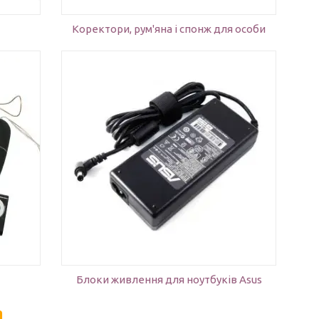
Коректори, рум'яна і спонж для особи
их
игінальні
ного
уточнити
Блоки живлення для ноутбуків Asus