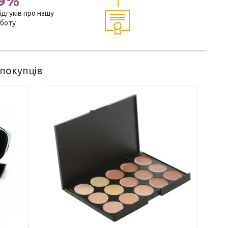
9%
ідгуків про нашу
боту
 покупців
 повік і
анелі і
ідеального
жу.