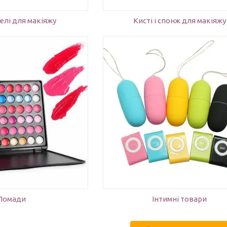
нелі для макіяжу
Кисті і спонж для макіяжу
требувані інтимні товари
Зарядні пристрої для будь-як
нітності у вашій
моделей ноутбуків Asus — ор
о життя. Найвища якість і
блоки живлення від перевіре
безпека для вашого
виробника. Наявність можна 
я.
по телефону.
Помади
Інтимні товари