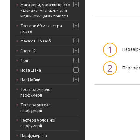
Масажери, масажні крісло
-накидки, масажери для
ніг,шиї,очищувач повітря
Тестери 60 мл екстра
якість
Масаж СПА моб
1
Перевір
Спорт 2
4 опт
2
Перевіре
Нова Дана
Нас НоВий
Тестера жіночої
парфумерії
Тестера унісекс
парфумерії
Тестера чоловічої
парфумерії
Парфумерія в