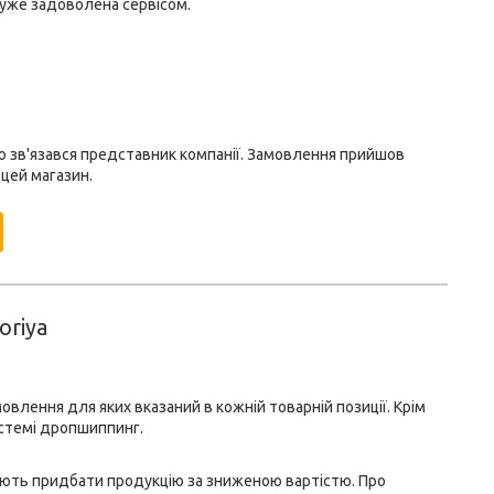
Дуже задоволена сервісом.
ю зв'язався представник компанії. Замовлення прийшов
цей магазин.
oriya
влення для яких вказаний в кожній товарній позиції. Крім
истемі дропшиппинг.
ляють придбати продукцію за зниженою вартістю. Про