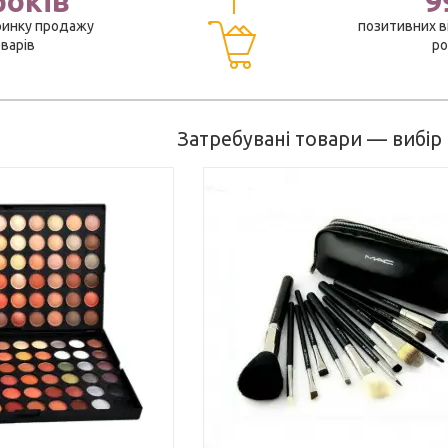
років
9
ринку продажу
позитивних в
варів
ро
Затребувані товари — вибір
альні і синтетичні кисті у
Коректори консилери, тіні для
 індивідуально. Зручні чохли
брів, рум'яна і хайлайтеры — п
х догляд дозволять
індивідуальні продукти для 
термін їх служби.
денного або вечірнього макія