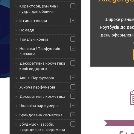
Коректори, рум'яна і
пудра для обличчя
Широке різнома
Інтимні товари
ноутбуків до де
Помади
день оформлення 
Тональні креми
Новинки ! Парфумерія
ЗНИЖКИ
Декоративна косметика
копії недорого
Акція! Парфумерія
Жіноча парфумерія
Декоративна косметика
Чоловіча парфумерія
Брендована косметика
Збуджуючі засоби,
афродизіаки, феромони