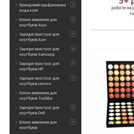
5+ 
Брендовий парфумована
роботи на 
вода копії
то
Блоки живлення для
ноутбуків Asus
Зарядні пристрої для
ноутбуків Acer
Зарядні пристрої для
ноутбуків Samsung
Зарядні пристрої для
ноутбуків HP
Зарядні пристрої для
ноутбуків Lenovo
Яскраві, натуральні та вечірні палітри
Якісні натур
тіней для повсякденного використання
наборах або
Блоки живлення для
та професійних візажистів. Кращі ціни і
і правильни
ноутбуків Toshiba
регулярне оновлення товару.
продовжити 
Зарядні пристрої для
ноутбуків Dell
Блоки живлення для
ноутбуків