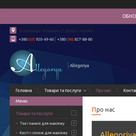
ОБНО
Володимира Мономаха 7, Дніпро, Україна
+380
(63)
920-49-60
+380
(96)
827-88-80
Allegoriya
Головна
Товари та послуги
Про нас
Конта
Про нас
Товари та послуги
Тіні і панелі для макіяжу
Allegoriy
Кисті і спонж для макіяжу