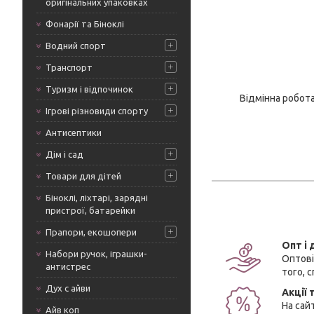
оригінальних упаковках
Фонарії та Біноклі
Водний спорт
Транспорт
Туризм і відпочинок
Відмінна робот
Ігрові різновиди спорту
Антисептики
Дім і сад
Товари для дітей
Біноклі, ліхтарі, зарядні
пристрої, батарейки
Прапори, екошопери
Опт і
Набори ручок, іграшки-
Оптові
антистрес
того, 
Дух с айви
Акції 
На сай
Айв коп