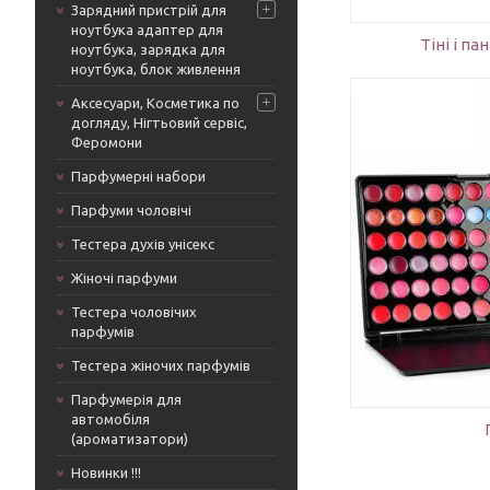
Зарядний пристрій для
ноутбука адаптер для
Тіні і па
ноутбука, зарядка для
ноутбука, блок живлення
Аксесуари, Косметика по
догляду, Нігтьовий сервіс,
Феромони
Парфумерні набори
Найбільш за
Парфуми чоловічі
Матові і глянсові, іскристі і оксамитові,
для різнома
яскраві і приглушені — помади на будь-
сексуальног
Тестера духів унісекс
який смак для різних типів макіяжу.
абсолютна 
Відмінна якість і стійкість.
Жіночі парфуми
задоволенн
Тестера чоловічих
парфумів
Тестера жіночих парфумів
Парфумерія для
автомобіля
(ароматизатори)
Новинки !!!