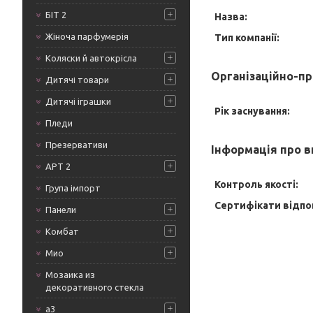
БІТ 2
Назва:
Жіноча парфумерія
Тип компанії:
Коляски й автокрісла
Організаційно-пр
Дитячі товари
Дитячі іграшки
Рік заснування:
Пледи
Презервативи
Інформація про 
АРТ 2
Контроль якості:
Група імпорт
Сертифікати відпо
Панели
Комбат
Мио
Мозаика из
декоративного стекла
а3