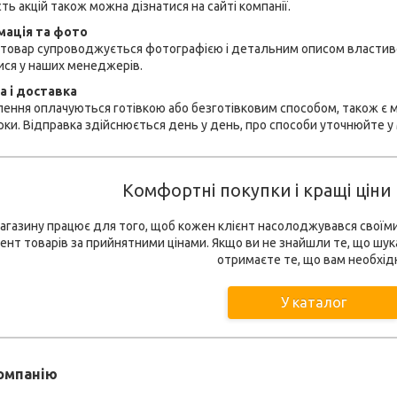
сть акцій також можна дізнатися на сайті компанії.
мація та фото
товар супроводжується фотографією і детальним описом властиво
ися у наших менеджерів.
а і доставка
ення оплачуються готівкою або безготівковим способом, також є м
рки. Відправка здійснюється день у день, про способи уточнюйте у
Комфортні покупки і кращі ціни в
газину працює для того, щоб кожен клієнт насолоджувався своїми
нт товарів за прийнятними цінами. Якщо ви не знайшли те, що шук
отримаєте те, що вам необхід
У каталог
компанію