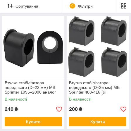
Сортування
0
Фільтри
Втулка стабілізатора
Втулка стабілізатора
переднього (D=22 мм) MB
переднього (D=25 мм) MB
Sprinter 1995–2006 аналог
Sprinter 408-416 (зі
A9013230185 2 шт.
здвоєними колесами) 1995–
В наявності
В наявності
2006 A9043230085 4 шт.
240
200
₴
₴
Купити
Купити