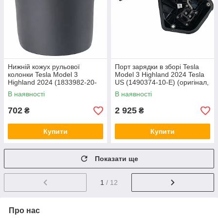
Нижній кожух рульової
Порт зарядки в зборі Tesla
колонки Tesla Model 3
Model 3 Highland 2024 Tesla
Highland 2024 (1833982-20-
US (1490374-10-E) (оригінал,
С/1714970-20-С)(оригінал, б/
б/в)
В наявності
В наявності
в)
702
2 925
₴
₴
Купити
Купити
Показати ще
1
/ 12
Про нас