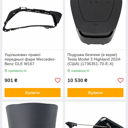
Ущільнювач правої
Подушка безпеки (в кермі)
передньої фари Mercedes-
Tesla Model 3 Highland 2024-
Benz GLE W167
(США) (1736351-70-E-Х)
(A1678260600) (оригінал, б/у)
(ОРИГІНАЛ)
В наявності
В наявності
901
10 530
₴
₴
Купити
Купити