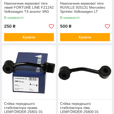
Наконечник кермової тяги
Наконечник кермової тяги
лівий FORTUNE LINE FZ1242
RUVILLE 925131 Mercedes
Volkswagen T4 аналог VAG
Sprinter Volkswagen LT
701419811 / 701419811C
аналог 9014600048
В наявності
В наявності
250
500
₴
₴
Купити
Купити
Стійка переднього
Стійка переднього
стабілізатора права
стабілізатора ліва
LEMFÖRDER 25801 01
LEMFÖRDER 25800 01