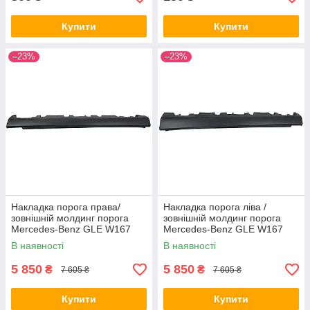
Купити
Купити
–23%
–23%
Накладка порога права/
Накладка порога ліва /
зовнішній молдинг порога
зовнішній молдинг порога
Mercedes-Benz GLE W167
Mercedes-Benz GLE W167
(A1676981401) (оригінал, б/у)
(A1676981301) без
В наявності
В наявності
кронштейнів
5 850
5 850
₴
₴
7 605 ₴
7 605 ₴
Купити
Купити