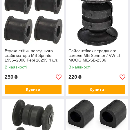
Втулка стійки переднього
Сайлентблок переднього
стабілізатора MB Sprinter
важеля MB Sprinter / VW LT
1995–2006 Febi 18299 4 шт.
MOOG ME-SB-2336
В наявності
В наявності
250
220
₴
₴
Купити
Купити