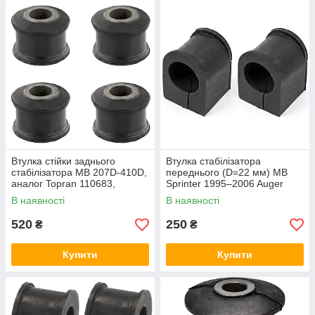
Втулка стійки заднього
Втулка стабілізатора
стабілізатора MB 207D-410D,
переднього (D=22 мм) MB
аналог Topran 110683,
Sprinter 1995–2006 Auger
комплект 4 шт
A9013230185 2 шт.
В наявності
В наявності
520
250
₴
₴
Купити
Купити