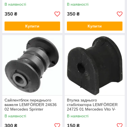
Mercedes Sprinter Volkswagen
Mercedes Sprinter Volkswagen
В наявності
В наявності
LT аналог A9013200389
LT аналог A9013200289
350
350
₴
₴
Купити
Купити
Сайлентблок переднього
Втулка заднього
важеля LEMFÖRDER 24636
стабілізатора LEMFÖRDER
02 Mercedes Sprinter
24725 01 Mercedes Vito V-
Volkswagen LT аналог
Class аналог A6383260281
В наявності
В наявності
A9013330214
300
150
₴
₴