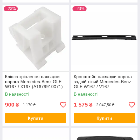
–23%
–23%
Кліпса кріплення накладки
Кронштейн накладки порога
порога Mercedes-Benz GLE
задній лівий Mercedes-Benz
W167 / X167 (A1679910071)
GLE W167 / V167
(оригінал, б/у)
(A1676988201) (оригінал, б/у)
В наявності
В наявності
900
1 575
₴
₴
1 170 ₴
2 047,50 ₴
Купити
Купити