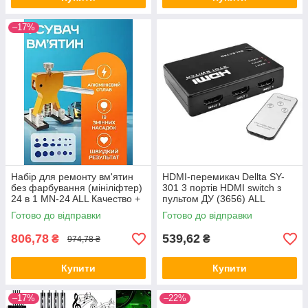
–17%
Набір для ремонту вм'ятин
HDMI-перемикач Dellta SY-
без фарбування (мініліфтер)
301 3 портів HDMI switch з
24 в 1 MN-24 ALL Качество +
пультом ДУ (3656) ALL
8385
Качество + 8116
Готово до відправки
Готово до відправки
806,78
539,62
₴
₴
974,78 ₴
Купити
Купити
–17%
–22%