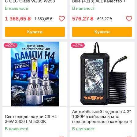
C GLC Class W205 W253
Blue (4113) ALL Качество +
(A2056803407) ALL Качество
6143
В наявності
В наявності
+ 3584
1 368,65
576,27
₴
₴
1 653,65 ₴
696,27 ₴
Купити
Купити
–22%
–23%
Автомобільний ендоскоп 4.3"
Світлодіодні лампи C6 H4
1080P з кабелем 5 м та
36W 3800 LM 5000K
водонепроникною камерою 8
мм (10249)
В наявності
В наявності