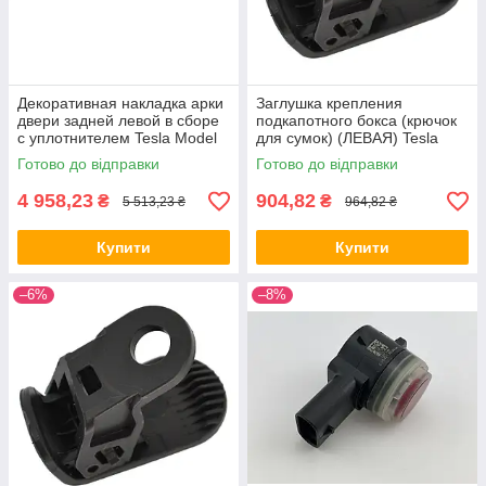
Декоративная накладка арки
Заглушка крепления
двери задней левой в сборе
подкапотного бокса (крючок
с уплотнителем Tesla Model
для сумок) (ЛЕВАЯ) Tesla
X (1045892-00-D) ALL
Model 3 (1116004-00-C) ALL
Готово до відправки
Готово до відправки
Качество + 1120
Качество + 1040
4 958,23
904,82
₴
₴
5 513,23 ₴
964,82 ₴
Купити
Купити
–6%
–8%