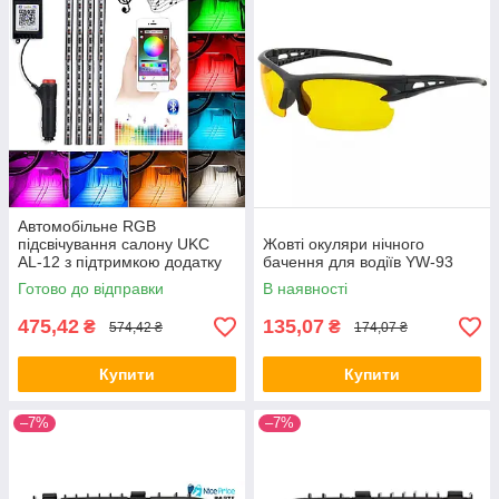
Автомобільне RGB
підсвічування салону UKC
Жовті окуляри нічного
AL-12 з підтримкою додатку
бачення для водіїв YW-93
(8097) ALL Качество + 2577
Готово до відправки
В наявності
475,42
135,07
₴
₴
574,42 ₴
174,07 ₴
Купити
Купити
–7%
–7%