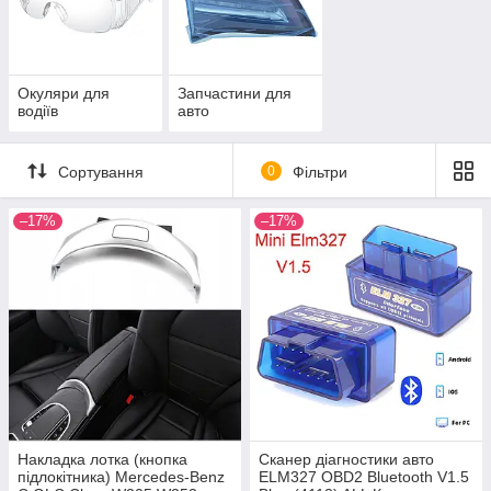
Окуляри для
Запчастини для
водіїв
авто
Сортування
0
Фільтри
–17%
–17%
Накладка лотка (кнопка
Сканер діагностики авто
підлокітника) Mercedes-Benz
ELM327 OBD2 Bluetooth V1.5