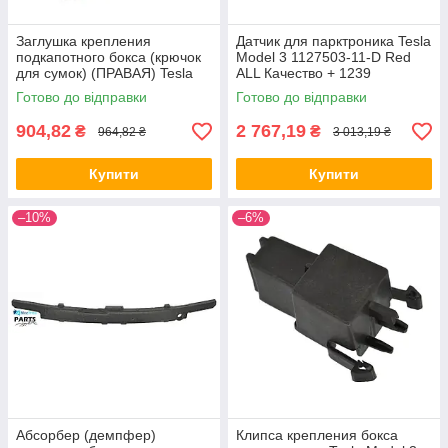
Заглушка крепления
Датчик для парктроника Tesla
подкапотного бокса (крючок
Model 3 1127503-11-D Red
для сумок) (ПРАВАЯ) Tesla
ALL Качество + 1239
Model 3 (1116003-00-C) ALL
Готово до відправки
Готово до відправки
Качество + 1041
904,82
2 767,19
₴
₴
964,82 ₴
3 013,19 ₴
Купити
Купити
–10%
–6%
Абсорбер (демпфер)
Клипса крепления бокса