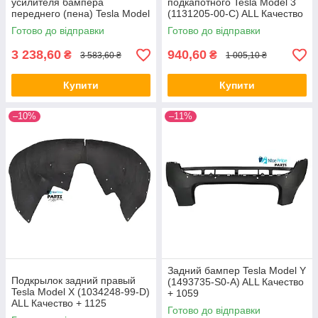
усилителя бампера
подкапотного Tesla Model 3
переднего (пена) Tesla Model
(1131205-00-C) ALL Качество
3 (1104669-00-F) ALL
+ 1043
Готово до відправки
Готово до відправки
Качество + 1123
3 238,60
940,60
₴
₴
3 583,60 ₴
1 005,10 ₴
Купити
Купити
–10%
–11%
Задний бампер Tesla Model Y
Подкрылок задний правый
(1493735-S0-A) ALL Качество
Tesla Model X (1034248-99-D)
+ 1059
ALL Качество + 1125
Готово до відправки