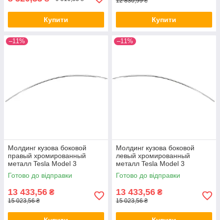
12 830,99 ₴
Купити
Купити
–11%
–11%
Молдинг кузова боковой
Молдинг кузова боковой
правый хромированный
левый хромированный
металл Tesla Model 3
металл Tesla Model 3
(1083520-60-C) ALL Качество
(1083519-60-C) ALL Качество
Готово до відправки
Готово до відправки
+ 1132
+ 1133
13 433,56
13 433,56
₴
₴
15 023,56 ₴
15 023,56 ₴