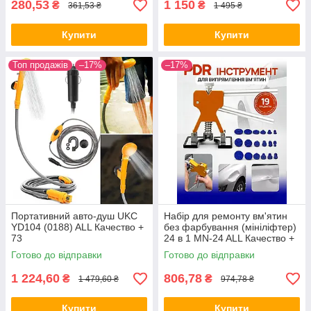
280,53
1 150
₴
₴
361,53 ₴
1 495 ₴
Купити
Купити
Топ продажів
–17%
–17%
Портативний авто-душ UKC
Набір для ремонту вм'ятин
YD104 (0188) ALL Качество +
без фарбування (мініліфтер)
73
24 в 1 MN-24 ALL Качество +
8378
Готово до відправки
Готово до відправки
1 224,60
806,78
₴
₴
1 479,60 ₴
974,78 ₴
Купити
Купити