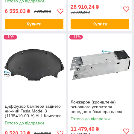
Готово до відправки
28 910,24
₴
6 555,03
₴
7 305,03 ₴
32 390,24 ₴
Купити
Купити
–10%
–11%
Лонжерон (кронштейн)
Диффузор бампера заднего
основного усилителя
нижний Tesla Model 3
переднего бампера слева
(1135410-00-A) ALL Качество
Tesla Model Y (1487461-00-C)
Готово до відправки
+ 1128
ALL Качество + 1063
Готово до відправки
11 479,49
₴
8 520,33
₴
9 510,33 ₴