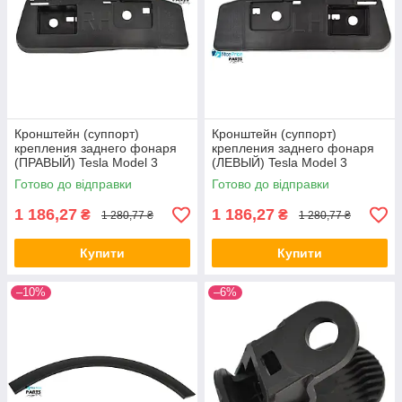
Кронштейн (суппорт)
Кронштейн (суппорт)
крепления заднего фонаря
крепления заднего фонаря
(ПРАВЫЙ) Tesla Model 3
(ЛЕВЫЙ) Tesla Model 3
(1083993-00-D) ALL Качество
(1083992-00-D) ALL Качество
Готово до відправки
Готово до відправки
+ 1038
+ 1039
1 186,27
1 186,27
₴
₴
1 280,77 ₴
1 280,77 ₴
Купити
Купити
–10%
–6%