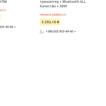
3798
трансмітер + Bluetooth ALL
Качество + 3899
ості
Немає в наявності
3 293,10 ₴
 920-49-60
+380 (63) 920-49-60