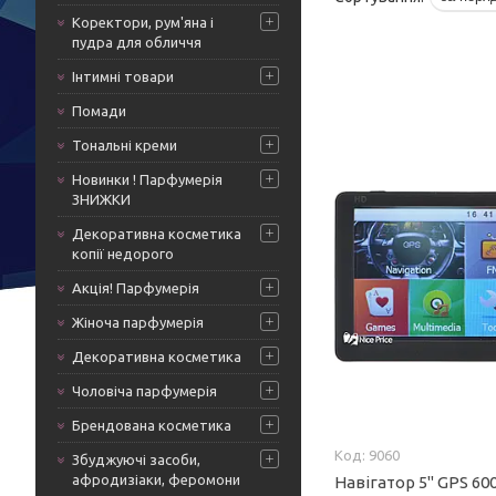
Коректори, рум'яна і
пудра для обличчя
Інтимні товари
Помади
Тональні креми
Новинки ! Парфумерія
ЗНИЖКИ
Декоративна косметика
копії недорого
Акція! Парфумерія
Жіноча парфумерія
Декоративна косметика
Чоловіча парфумерія
Брендована косметика
9060
Збуджуючі засоби,
афродизіаки, феромони
Навігатор 5" GPS 60