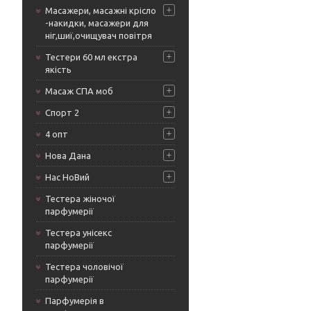
Масажери, масажні крісло
-накидки, масажери для
ніг,шиї,очищувач повітря
Тестери 60 мл екстра
якість
Масаж СПА моб
Спорт 2
4 опт
Нова Дана
Нас НоВий
Тестера жіночої
парфумерії
Тестера унісекс
парфумерії
Тестера чоловічої
парфумерії
Парфумерія в