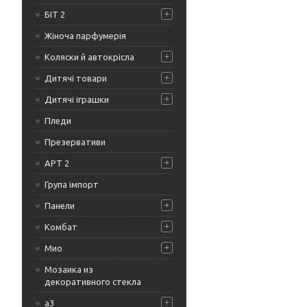
БІТ 2
Жіноча парфумерія
Коляски й автокрісла
Дитячі товари
Дитячі іграшки
Пледи
Презервативи
АРТ 2
Група імпорт
Панели
Комбат
Мио
Мозаика из
декоративного стекла
а3