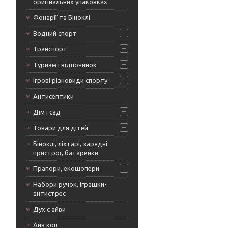
оригінальних упаковках
Фонарії та Біноклі
Водний спорт
Транспорт
Туризм і відпочинок
Ігрові різновиди спорту
Антисептики
Дім і сад
Товари для дітей
Біноклі, ліхтарі, зарядні
пристрої, батарейки
Прапори, екошопери
Набори ручок, іграшки-
антистрес
Дух с айви
Айв коп