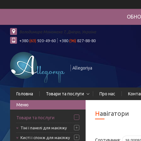
ОБНО
Володимира Мономаха 7, Дніпро, Україна
+380
(63)
920-49-60
+380
(96)
827-88-80
Allegoriya
Головна
Товари та послуги
Про нас
Конта
Навігатори
Товари та послуги
Тіні і панелі для макіяжу
Кисті і спонж для макіяжу