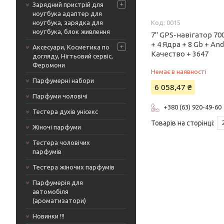
Зарядний пристрій для
ноутбука адаптер для
ноутбука, зарядка для
0015
ноутбука, блок живлення
7" GPS-навігатор 70
+ 4 Ядра + 8 Gb + An
Аксесуари, Косметика по
Качество + 3647
догляду, Нігтьовий сервіс,
Феромони
Немає в наявності
Парфумерні набори
6 058,47 ₴
Парфуми чоловічі
+380 (63) 920-49-60
Тестера духів унісекс
Жіночі парфуми
Тестера чоловічих
парфумів
Тестера жіночих парфумів
Парфумерія для
автомобіля
(ароматизатори)
Новинки !!!