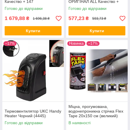
Качество + 147
ОРИГІНАЛ ALL Качество +
153
Готово до відправки
Готово до відправки
1 679,88
577,23
₴
₴
1 696,38 ₴
593,73 ₴
Купити
Купити
–17%
Новинка
–17%
Міцна, прогумована,
Термовентилятор UKC Handy
водонепроникна стрічка Flex
Heater Чорний (4445)
Tape 20х150 см (великий)
(5516) ALL Качество + 308
Готово до відправки
В наявності