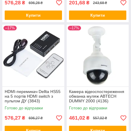
576,28
201,68
₴
₴
696,28 ₴
243,68 ₴
Купити
Купити
–17%
–17%
HDMI-перемикач Dellta HS55
Камера відеоспостереження
на 5 портів HDMI switch з
обманка муляж ABTECH
пультом ДУ (3843)
DUMMY 2000 (4136)
Готово до відправки
Готово до відправки
576,27
461,02
₴
₴
696,27 ₴
557,02 ₴
Купити
Купити