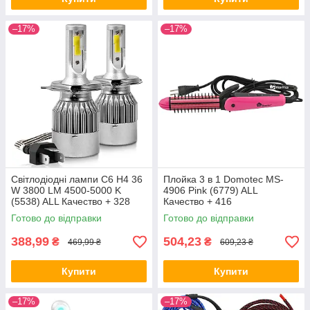
–17%
–17%
Світлодіодні лампи C6 H4 36
Плойка 3 в 1 Domotec MS-
W 3800 LM 4500-5000 K
4906 Pink (6779) ALL
(5538) ALL Качество + 328
Качество + 416
Готово до відправки
Готово до відправки
388,99
504,23
₴
₴
469,99 ₴
609,23 ₴
Купити
Купити
–17%
–17%