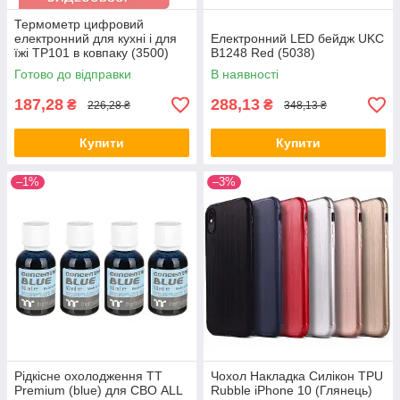
Термометр цифровий
електронний для кухні і для
Електронний LED бейдж UKC
їжі TP101 в ковпаку (3500)
B1248 Red (5038)
Готово до відправки
В наявності
187,28
288,13
₴
₴
226,28 ₴
348,13 ₴
Купити
Купити
–1%
–3%
Рідкісне охолодження TT
Чохол Накладка Силікон TPU
Premium (blue) для СВО ALL
Rubble iPhone 10 (Глянець)