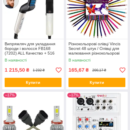
Випрямляч для укладання
Різнокольорові олівці Vincis
бороди і волосся FB168
Secret 48 штук / Олівці для
(7202) ALL Качество + 516
малювання різнокольорові
ALL Качество + 518
В наявності
В наявності
1 215,50
165,67
₴
₴
1 232 ₴
200,17 ₴
Купити
Купити
–17%
–17%