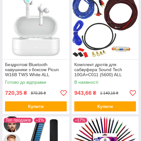
Бездротові Bluetooth
Комплект дротів для
навушники з боксом Picun
сабвуфера Sound Tech
W16B TWS White ALL
10GA+C011 (5600) ALL
Качество + 2256
Качество + 357
Готово до відправки
В наявності
720,35
943,66
₴
₴
870,35 ₴
1 140,16 ₴
Купити
Купити
Топ продажів
–1%
–17%