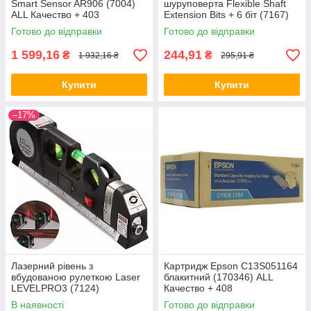
Smart Sensor AR906 (7004)
шуруповерта Flexible Shaft
ALL Качество + 403
Extension Bits + 6 біт (7167)
ALL Качество + 589
Готово до відправки
Готово до відправки
1 599,16
244,91
₴
₴
1 932,16 ₴
295,91 ₴
Купити
Купити
–17%
Лазерний рівень з
Картридж Epson C13S051164
вбудованою рулеткою Laser
блакитний (170346) ALL
LEVELPRO3 (7124)
Качество + 408
В наявності
Готово до відправки