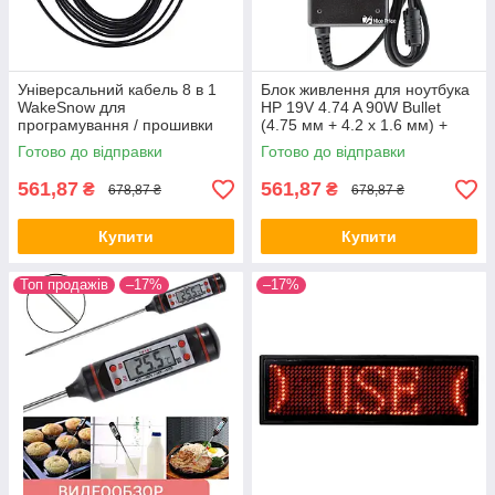
Універсальний кабель 8 в 1
Блок живлення для ноутбука
WakeSnow для
HP 19V 4.74 A 90W Bullet
програмування / прошивки
(4.75 мм + 4.2 x 1.6 мм) +
рацій Baofeng, Motorola ALL
мережевий кабель (0314)
Готово до відправки
Готово до відправки
Качество + 2268
561,87
561,87
₴
₴
678,87 ₴
678,87 ₴
Купити
Купити
Топ продажів
–17%
–17%