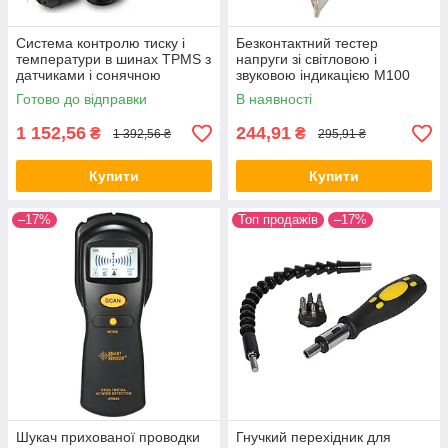
Система контролю тиску і
Безконтактний тестер
температури в шинах TPMS з
напруги зі світловою і
датчиками і сонячною
звуковою індикацією M100
панеллю (7582) ALL Качество
(7478) ALL Качество + 586
Готово до відправки
В наявності
+ 466
1 152,56
244,91
₴
₴
1 392,56 ₴
295,91 ₴
Купити
Купити
–17%
Топ продажів
–17%
Шукач прихованої проводки
Гнучкий перехідник для