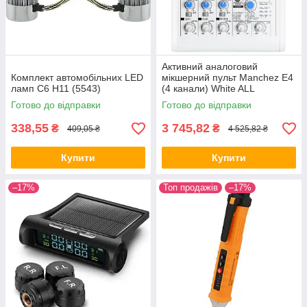
Активний аналоговий
Комплект автомобільних LED
мікшерний пульт Manchez E4
ламп C6 H11 (5543)
(4 канали) White ALL
Качество + 615
Готово до відправки
Готово до відправки
338,55
3 745,82
₴
₴
409,05 ₴
4 525,82 ₴
Купити
Купити
–17%
Топ продажів
–17%