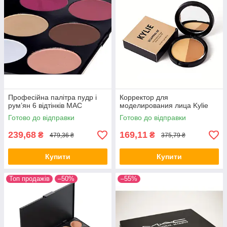
Коректори, консилери MeNow (4 відтінки)
В компактній палетці 4 відтінку. М'яка фактура
косметичного засобу не забиває пори, виглядає на
шкірних покривах природно.
Професійна палітра пудр і
Корректор для
рум’ян 6 відтінків МАС
моделирования лица Kylie
Готово до відправки
Готово до відправки
еров-
евих
239,68
169,11
₴
₴
479,36 ₴
375,79 ₴
юють
Купити
Купити
Топ продажів
–50%
–55%
Хайлайтер-бронзатор Anastasia Beverly Hills Glow Kit