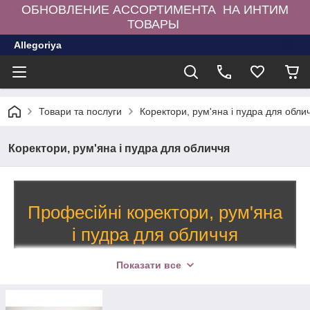
ОБНОВЛЕНИЕ АССОРТИМЕНТА НА ИНТИМ
ТОВАРЫ
Allegoriya
Товари та послуги
Коректори, рум'яна і пудра для обли
Коректори, рум'яна і пудра для обличчя
Професійні коректори, рум'яна
і пудра для обличчя
Сяюча гладка шкіра — і ви чудові!
Показати все
Розкішний вибір коректорів, рум'ян, консилерів — майже
750 найменувань. Компактні і розсипчасті пудри для