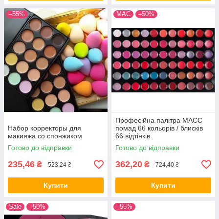
Палітра коректорів (15 відтінків) MAC + Спонж Beauty
Blender
–55%
MAC
–50%
У палітрі є 15 тонів. Ідеально маскують дефекти шкірного
покриву. У комплекті додається спонж для нанесення
косметики.
Професійна палітра MACC
 М'яка
Набор корректоры для
помад 66 кольорів / блисків
е
макияжа со спонжиком
66 відтінків
них
Готово до відправки
Готово до відправки
235,46
362,20
₴
₴
523,24 ₴
724,40 ₴
Купити
Купити
Sale
–50%
–55%