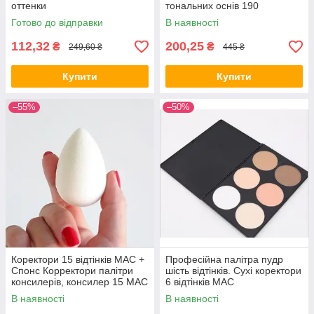
оттенки
тональних оснів 190
Foundation Brush
Готово до відправки
В наявності
Сухі коректори і пудри 6 відтінків MAC
112,32
200,25
₴
₴
249,60 ₴
445 ₴
Комплект включає 6 клітинок з пудрами і коректорами
різної тональності. Рівно лягають, легко наносяться і
Купити
Купити
розтушовуються.
–55%
–50%
би, що
 за
Коректори 15 відтінків MAC +
Професійна палітра пудр
Спонс Корректори палітри
шість відтінків. Сухі коректори
консилерів, консилер 15 MAC
6 відтінків MAC
В наявності
В наявності