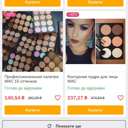
Купити
Купити
Приваблива ціна, оперативність роботи —
наші основні пріоритети!
–50%
–50%
Вибрати продукт
Профессиональная палитра
Контурная пудра для лица
МАС 15 оттенков
МАС
Готово до відправки
Готово до відправки
140,54
237,27
₴
₴
281,09 ₴
474,54 ₴
Купити
Купити
Показати ще