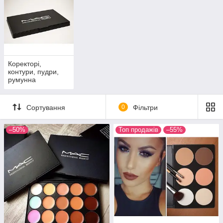
обличчя різних відтінків. Відмінна професійна якість.
Перейти до асортименту
Консилери і пудри — компактні і
Коректорі,
контури, пудри,
розсипчасті
румунна
Сортування
0
Фільтри
–50%
Топ продажів
–55%
них
о
ного