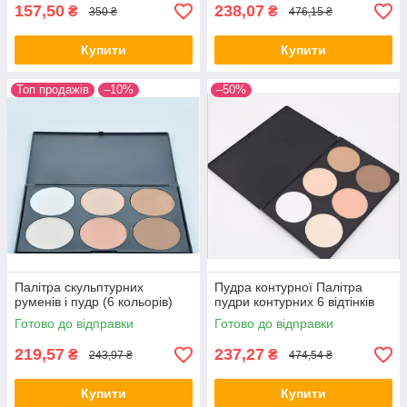
157,50
238,07
₴
₴
350 ₴
476,15 ₴
Палетка коректорів та консилерів 15 MAC
Професійний комплект для особи, що має 15 кольорів,
Купити
Купити
придатний для самостійного використання або за
допомогою візажиста.
Топ продажів
–10%
–50%
аскують
мплекті
я
Палітра скульптурних
Пудра контурної Палітра
руменів і пудр (6 кольорів)
пудри контурних 6 відтінків
Готово до відправки
Готово до відправки
219,57
237,27
₴
₴
243,97 ₴
474,54 ₴
Купити
Купити