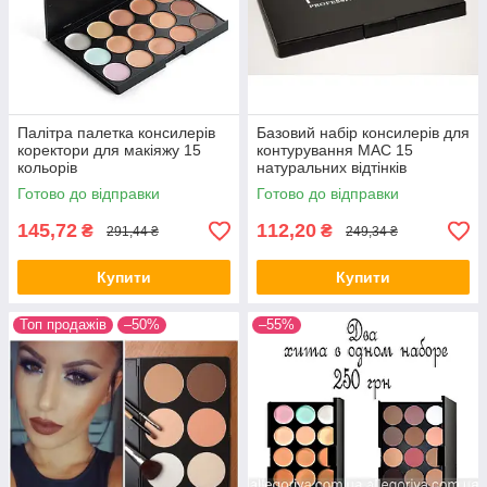
Оригінальний комплект хайлайтеров-бронзаторів має 6
різних металевих відтінків. Вони відмінно доповнюють
макіяж.
Палітра палетка консилерів
Базовий набір консилерів для
коректори для макіяжу 15
контурування МАС 15
кольорів
натуральних відтінків
Готово до відправки
Готово до відправки
145,72
112,20
₴
₴
291,44 ₴
249,34 ₴
 недоліки
ть
Купити
Купити
Топ продажів
–50%
–55%
Коректори (15 кольорів) + Кисть для тональних основ
MAC 190 Foundation Brush