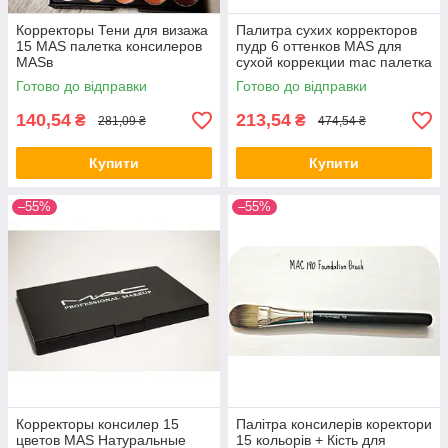
Корректоры Тени для визажа
Палитра сухих корректоров
15 MAS палетка консилеров
пудр 6 оттенков MAS для
Коректори, консилери Mac Cosmetics 15 відтінків
МАSв
сухой коррекции mac палетка
Готово до відправки
Готово до відправки
Набір консилерів з скомпонованих теплих і холодних
відтінків, легко приховує і маскує недоліки шкірного
140,54
213,54
₴
₴
281,09 ₴
474,54 ₴
покриву.
Купити
Купити
–55%
–55%
пудрами і
 Рівно
Корректоры консилер 15
Палітра консилерів коректори
цветов МАS Натуральные
15 кольорів + Кість для