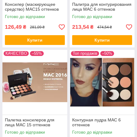
Консилер (маскирующее
Палитра для контурирования
средство) МАС15 оттенков
лица МАС 6 оттенков
Готово до відправки
Готово до відправки
126,49
213,54
₴
₴
281,09 ₴
474,54 ₴
Знижки та акційні пропозиції для економії клієнта.
Купити
Купити
КАЧЕСТВО
–55%
Топ продажів
–50%
Можливість дропшиппинга або оптових замовлень.
Переваги декоративної косметики від
Allegoriya
Палетка консилеров для
Контурная пудра МАС 6
лица МАС 15 оттенков
оттенков
Модні відтінки сухих і кремових косметичних
Готово до відправки
Готово до відправки
1