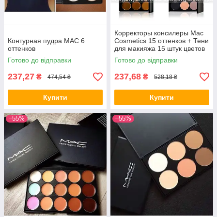
Ідеально вирівнюють, маскують недоліки шкірного
покриву, якісно усувають зайвий блиск протягом дня.
Корректоры консилеры Mac
Контурная пудра МАС 6
Cosmetics 15 оттенков + Тени
оттенков
для макияжа 15 штук цветов
Підібрати продукцію
Mac
Готово до відправки
Готово до відправки
237,27
237,68
₴
₴
474,54 ₴
528,18 ₴
Плюси від співпраці
Купити
Купити
–55%
–55%
Широкий асортимент різних косметичних товарів.
Якість косметики, підтверджене сертифікатами.