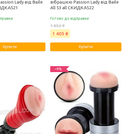
assion Lady від Baile
вібрацією Passion Lady від Baile
СКИДКА521
All 53 all СКИДКА522
дправки
Готово до відправки
1 652 ₴
1 405 ₴
Купити
Купити
–9%