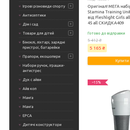
Оригінал! МЕГА набір
Ігрові різновиди спорту
Stamina Training Uni
Антисептики
від Fleshlight Girls a
45 all СКИДКА409
Дім і сад
Товари для дітей
Готово до відправки
5 412 ₴
Біноклі, ліхтарі, зарядні
5 165 ₴
пристрої, батарейки
Прапори, екошопери
Купити
Набори ручок, іграшки-
антистрес
Дух с айви
–15%
Айв коп
Манга
Манга
ЕРСА
Дитячі конструктори