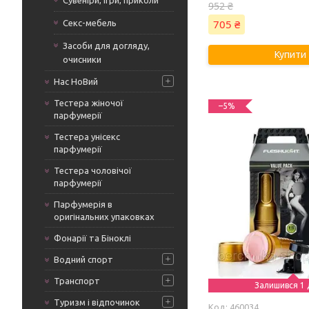
Сувеніри, ігри, приколи
952 ₴
705 ₴
Секс-мебель
Засоби для догляду,
Купити
очисники
Нас НоВий
Тестера жіночої
–5%
парфумерії
Тестера унісекс
парфумерії
Тестера чоловічої
парфумерії
Парфумерія в
оригінальних упаковках
Фонарії та Біноклі
Водний спорт
Транспорт
Залишився 1 
Туризм і відпочинок
460034