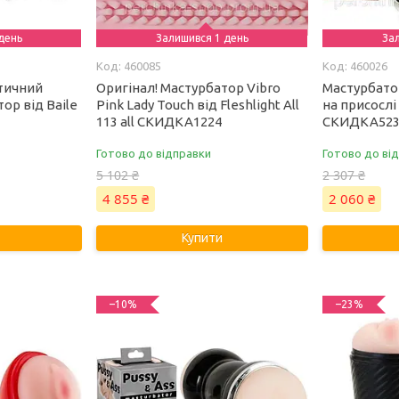
день
Залишився 1 день
За
460085
460026
стичний
Оригінал! Мастурбатор Vibro
Мастурбатор
ор від Baile
Pink Lady Touch від Fleshlight All
на присослі в
2
113 all СКИДКА1224
СКИДКА52
Готово до відправки
Готово до ві
5 102 ₴
2 307 ₴
4 855 ₴
2 060 ₴
Купити
–10%
–23%