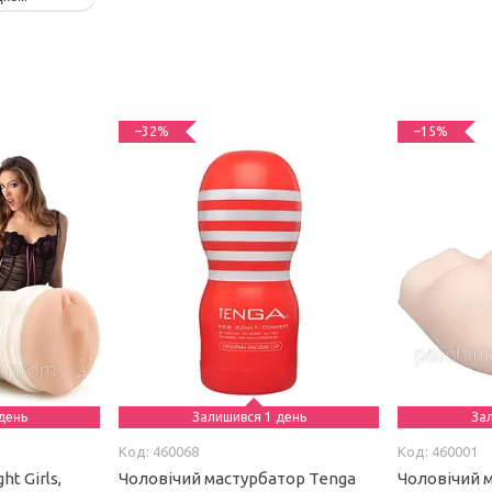
–32%
–15%
день
Залишився 1 день
За
460068
460001
ht Girls,
Чоловічий мастурбатор Tenga
Чоловічий 