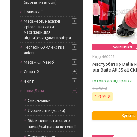
(ароматизатори)
Новинки !!!
Масажери, масажні
крісло -накидки,
масажери для
ніг,шиї,очищувач повітря
Тестери 60 мл екстра
Залишився 1 
якість
460025
Масаж СПА моб
Мастурбатор Delia н
від Baile All 55 all
Спорт 2
Готово до відправки
4 опт
1 342 ₴
Нова Дана
1 095 ₴
Секс-кульки
Лубриканти (мазки)
Купити
Збільшення статевого
члена/зміцнення потенції
Презервативи