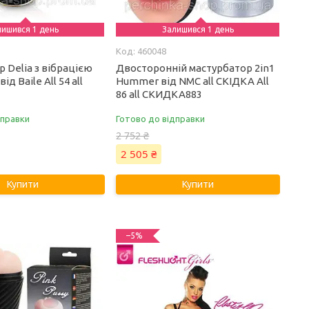
лишився 1 день
Залишився 1 день
460048
 Delia з вібрацією
Двосторонній мастурбатор 2in1
ід Baile All 54 all
Hummer від NMC all СКІДКА All
3
86 all СКИДКА883
дправки
Готово до відправки
2 752 ₴
2 505 ₴
Купити
Купити
–5%