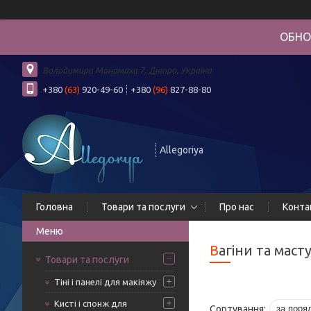
ОБНО
Володимира Мономаха 7, Дніпро, Україна
+380
(63)
920-49-60
+380
(96)
827-88-80
Allegoriya
Головна
Товари та послуги
Про нас
Конта
Вагіни та мас
Товари та послуги
Тіні і панелі для макіяжу
Кисті і спонж для