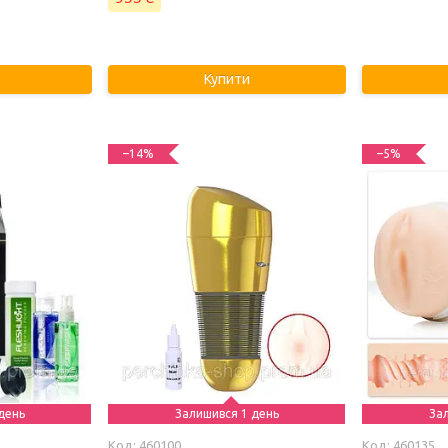
Купити
–14%
–5%
день
Залишився 1 день
За
460100
460135