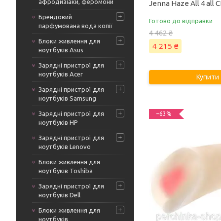
афродизіаки, феромони
Jenna Haze All 4 al
Брендовий
Готово до відправки
парфумована вода копії
4 462 ₴
Блоки живлення для
4 215 ₴
ноутбуків Asus
Зарядні пристрої для
ноутбуків Acer
Купити
Зарядні пристрої для
ноутбуків Samsung
Зарядні пристрої для
–63%
ноутбуків HP
Зарядні пристрої для
ноутбуків Lenovo
Блоки живлення для
ноутбуків Toshiba
Зарядні пристрої для
ноутбуків Dell
Блоки живлення для
ноутбуків