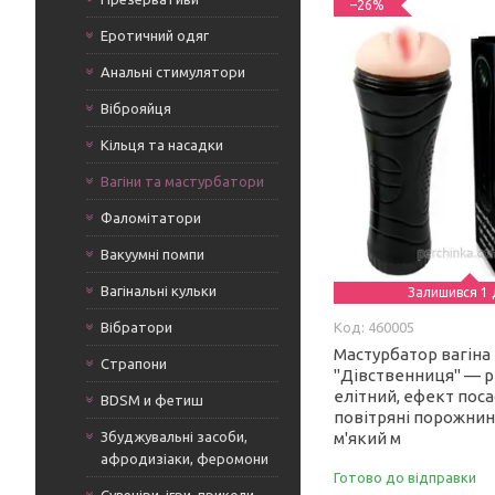
–26%
Еротичний одяг
Анальні стимулятори
Віброяйця
Кільця та насадки
Вагіни та мастурбатори
Фаломітатори
Вакуумні помпи
Вагінальні кульки
Залишився 1 
Вібратори
460005
Мастурбатор вагіна в
Страпони
"Дівственниця" — р
елітний, ефект поса
BDSM и фетиш
повітряні порожнин
Збуджувальні засоби,
м'який м
афродизіаки, феромони
Готово до відправки