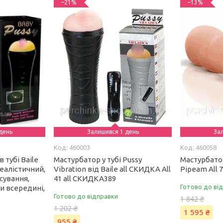
–21%
–13%
день
Залишився 1 день
За
460003
460058
 тубі Baile
Мастурбатор у тубі Pussy
Мастурбатор
еалістичний,
Vibration від Baile all CКИДКА All
Pipeam All 
сування,
41 all СКИДКА389
Готово до ві
и всередині,
Готово до відправки
1 842 ₴
1 202 ₴
1 595 ₴
955 ₴