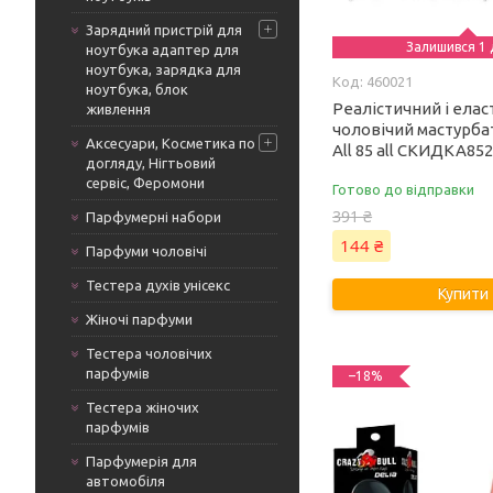
Зарядний пристрій для
Залишився 1 
ноутбука адаптер для
ноутбука, зарядка для
460021
ноутбука, блок
Реалістичний і ела
живлення
чоловічий мастурбат
Аксесуари, Косметика по
All 85 all СКИДКА85
догляду, Нігтьовий
сервіс, Феромони
Готово до відправки
391 ₴
Парфумерні набори
144 ₴
Парфуми чоловічі
Тестера духів унісекс
Купити
Жіночі парфуми
Тестера чоловічих
парфумів
–18%
Тестера жіночих
парфумів
Парфумерія для
автомобіля