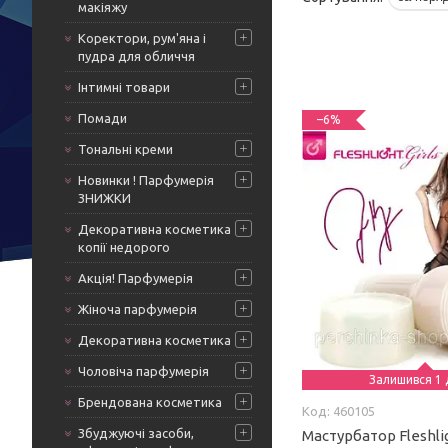
макіяжу
Коректори, рум'яна і
пудра для обличчя
Інтимні товари
Помади
–6%
Тональні креми
Новинки ! Парфумерія
ЗНИЖКИ
Декоративна косметика
копії недорого
Акція! Парфумерія
Жіноча парфумерія
Декоративна косметика
Чоловіча парфумерія
Залишився 1 
Брендована косметика
460105
Збуджуючі засоби,
Мастурбатор Fleshlig