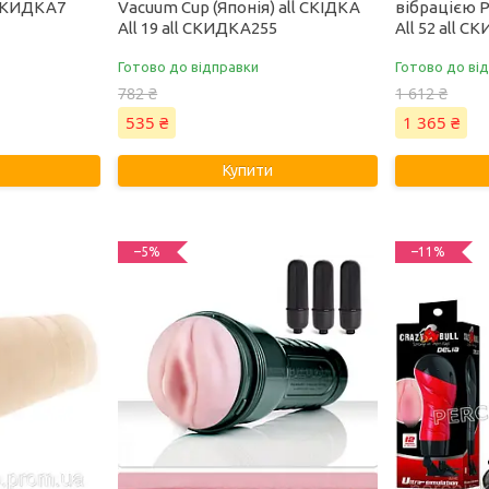
l СКИДКА7
Vacuum Cup (Японія) all СКІДКА
вібрацією P
All 19 all СКИДКА255
All 52 all 
Готово до відправки
Готово до ві
782 ₴
1 612 ₴
535 ₴
1 365 ₴
Купити
–5%
–11%