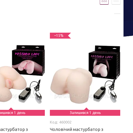
–15%
лишився 1 день
Залишився 1 день
460002
мастурбатор з
Чоловічий мастурбатор з