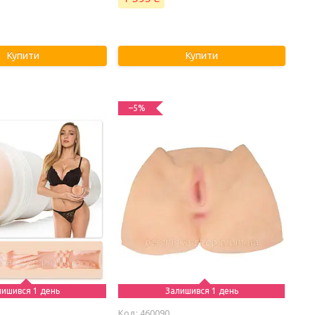
Купити
Купити
–5%
лишився 1 день
Залишився 1 день
460090