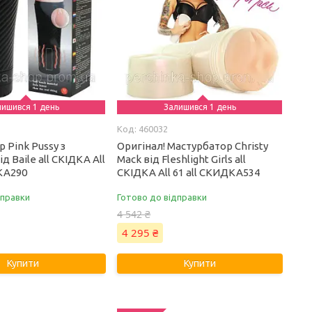
лишився 1 день
Залишився 1 день
460032
 Pink Pussy з
Оригінал! Мастурбатор Christy
д Baile all СКІДКА All
Mack від Fleshlight Girls all
ДКА290
СКІДКА All 61 all СКИДКА534
дправки
Готово до відправки
4 542 ₴
4 295 ₴
Купити
Купити