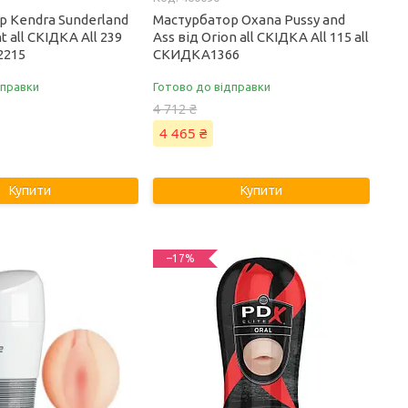
р Kendra Sunderland
Мастурбатор Oxana Pussy and
ht all СКІДКА All 239
Ass від Orion all СКІДКА All 115 all
2215
СКИДКА1366
дправки
Готово до відправки
4 712 ₴
4 465 ₴
Купити
Купити
–17%