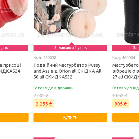
день
Залишився 1 день
За
460038
460004
а присоці
Подвійний мастурбатор Pussy
Мастурбатор
 СКИДКА524
and Ass від Orion all СКІДКА All
вібрацією ві
58 all СКИДКА532
27 all СКИ
Готово до відправки
Готово до ві
2 502 ₴
1 052 ₴
2 255 ₴
805 ₴
Купити