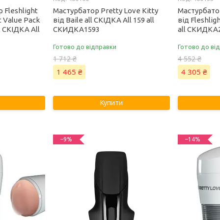
 Fleshlight
Мастурбатор Pretty Love Kitty
Мастурбато
t Value Pack
від Baile all СКІДКА All 159 all
від Fleshlig
ll СКІДКА All
СКИДКА1593
all СКИДКА
Готово до відправки
Готово до ві
1 712 ₴
4 552 ₴
1 465 ₴
4 305 ₴
Купити
–9%
–14%