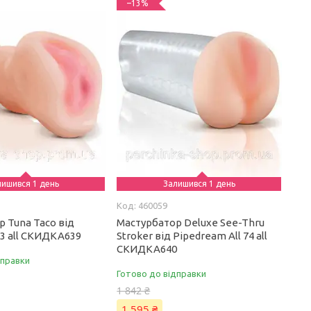
–13%
лишився 1 день
Залишився 1 день
460059
 Tuna Taco від
Мастурбатор Deluxe See-Thru
73 all СКИДКА639
Stroker від Pipedream All 74 all
СКИДКА640
дправки
Готово до відправки
1 842 ₴
1 595 ₴