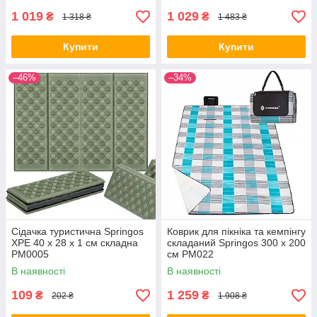
1 019
1 029
₴
₴
1 318 ₴
1 483 ₴
Купити
Купити
–46%
–34%
Сідачка туристична Springos
Коврик для пікніка та кемпінгу
XPE 40 x 28 x 1 см складна
складаний Springos 300 x 200
PM0005
см PM022
В наявності
В наявності
109
1 259
₴
₴
202 ₴
1 908 ₴