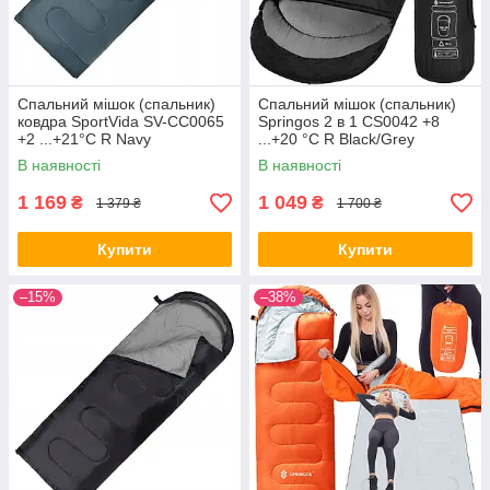
Спальний мішок (спальник)
Спальний мішок (спальник)
ковдра SportVida SV-CC0065
Springos 2 в 1 CS0042 +8
+2 ...+21°C R Navy
...+20 °C R Black/Grey
Green/Orange
В наявності
В наявності
1 169
1 049
₴
₴
1 379 ₴
1 700 ₴
Купити
Купити
–15%
–38%