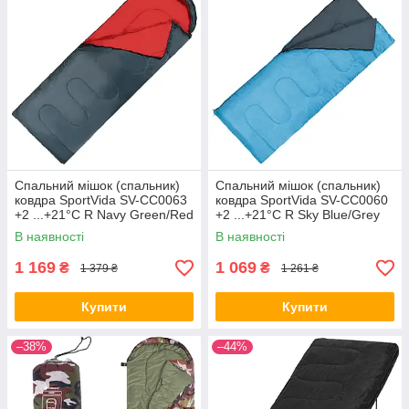
Спальний мішок (спальник)
Спальний мішок (спальник)
ковдра SportVida SV-CC0063
ковдра SportVida SV-CC0060
+2 ...+21°C R Navy Green/Red
+2 ...+21°C R Sky Blue/Grey
В наявності
В наявності
1 169
1 069
₴
₴
1 379 ₴
1 261 ₴
Купити
Купити
–38%
–44%