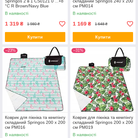
Springos 2 в 1 CS0121 0 ...+8
складаний Springos 240 x 200
°C R Brown/Navy Blue
см PM014
В наявності
В наявності
1 319
1 169
₴
₴
1 980 ₴
1 648 ₴
Купити
Купити
–23%
–31%
Коврик для пікніка та кемпінгу
Коврик для пікніка та кемпінгу
складаний Springos 200 x 200
складаний Springos 200 x 200
см PM016
см PM019
В наявності
В наявності