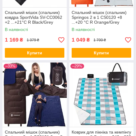
Спальний мішок (спальник)
Спальний мішок (спальник)
ковдра SportVida SV-CC0062
Springos 2 в 1 CS0120 +8
+2 ...+21°C R Black/Grey
...+20 °C R Orange/Grey
В наявності
В наявності
1 169
1 049
₴
₴
1 379 ₴
1 700 ₴
Купити
Купити
–33%
–29%
Спальний мішок (спальник)
Коврик для пікніка та кемпінгу