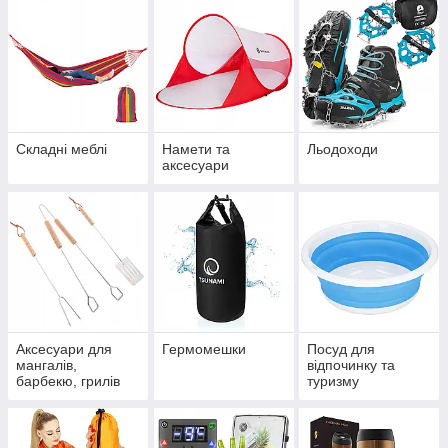
Складні меблі
Намети та
Льодоходи
аксесуари
Аксесуари для
Гермомешки
Посуд для
мангалів,
відпочинку та
барбекю, грилів
туризму