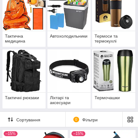
Тактична
Автохолодильники
Термоси та
медицина
термокухлі
Тактичні рюкзаки
Ліхтарі та
Термочашки
аксесуари
Сортування
0
Фільтри
–15%
–15%