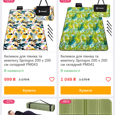
–15%
–11%
Килимок для пікніка та
Килимок для пікніка та
кемпінгу Springos 200 x 200
кемпінгу Springos 200 x 200
см складний PM043
см складний PM041
В наявності
В наявності
999
1 049
₴
₴
1 179 ₴
1 179 ₴
Купити
Купити
–22%
–46%