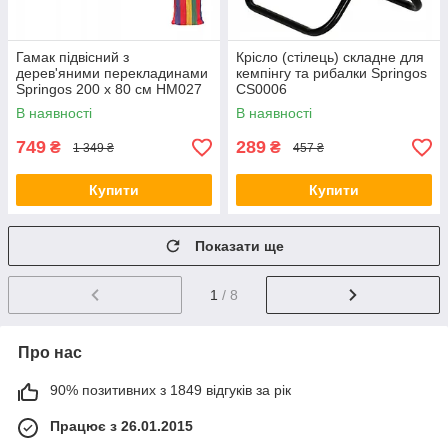
Гамак підвісний з
Крісло (стілець) складне для
дерев'яними перекладинами
кемпінгу та рибалки Springos
Springos 200 x 80 см HM027
CS0006
В наявності
В наявності
749
289
₴
₴
1 349 ₴
457 ₴
Купити
Купити
Показати ще
1
/ 8
Про нас
90% позитивних з 1849 відгуків за рік
Працює з 26.01.2015