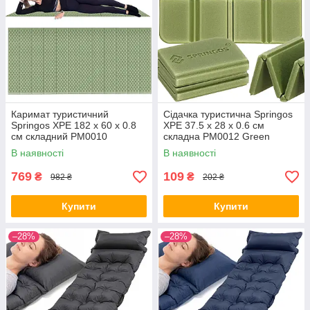
Каримат туристичний
Сідачка туристична Springos
Springos XPE 182 x 60 x 0.8
XPE 37.5 x 28 x 0.6 см
cм складний PM0010
складна PM0012 Green
Green/Grey
В наявності
В наявності
769
109
₴
₴
982 ₴
202 ₴
Купити
Купити
–28%
–28%