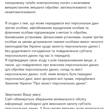
паперовому та/або електронному носіях з можливим
використанням змішаної обробки: автоматизованої та
неавтоматизованої.
Я згоден з тим, що може передавати мої персональні дані
третім особам, афілійованим юридичним особам та
фізичним особам-підприємцям з метою їх обробки,
банківським установам, фінансовим установам, іншим третім
особам за умови дотримання такими особами вимог чинного
законодавства України щодо захисту персональних даних (
без додаткового погодження та повідомлення суб'єкта
персональних даних під час їх передачі).
Я підтверджую свою згоду з усім перерахованим вище, а
також, що повідомлено про власника персональних даних;
цілі обробки персональних даних; склад та зміст
персональних даних; осіб, яким можуть бути передані
персональні дані; мені зрозумілі мої права, передбачені
Законом України "Про захист персональних даних".
Звертаємо Вашу увагу:
Сайт обмежується збиранням мінімального обсягу
інформації, необхідної для виконання запиту суб'єкта
персональних даних. У будь-якому випадку, коли запитується