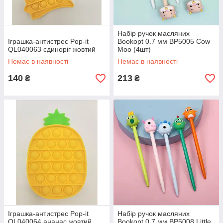
Набір ручок масляних
Іграшка-антистрес Pop-it
Bookopt 0.7 мм BP5005 Cow
QL040063 єдиноріг жовтий
Moo (4шт)
Немає в наявності
Немає в наявності
140
213
₴
₴
Іграшка-антистрес Pop-it
Набір ручок масляних
QL040064 ананас жовтий
Bookopt 0.7 мм BP5008 Little