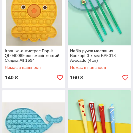
Іграшка-антистрес Pop-it
Набір ручок масляних
QL040069 восьминіг жовтий
Bookopt 0.7 мм BP5013
Скидка All 1694
Avocado (4шт)
Немає в наявності
Немає в наявності
140
160
₴
₴