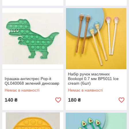
Набір ручок масляних
Іграшка-антистрес Pop-it
Bookopt 0.7 мм BP5011 Ice
QL040068 зелений динозавр
cream (6шт)
Немає в наявності
Немає в наявності
140
180
₴
₴