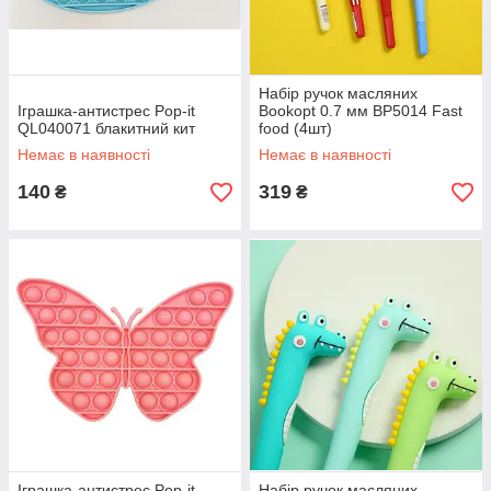
Набір ручок масляних
Іграшка-антистрес Pop-it
Bookopt 0.7 мм BP5014 Fast
QL040071 блакитний кит
food (4шт)
Немає в наявності
Немає в наявності
140
319
₴
₴
Іграшка-антистрес Pop-it
Набір ручок масляних