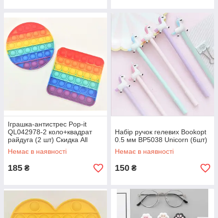
Іграшка-антистрес Pop-it
QL042978-2 коло+квадрат
Набір ручок гелевих Bookopt
райдуга (2 шт) Скидка All
0.5 мм BP5038 Unicorn (6шт)
1688
Немає в наявності
Немає в наявності
185
150
₴
₴