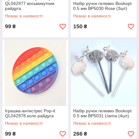
QL042977 восьмикутник
Набір ручок гелевих Bookopt
райдуга
0.5 мм BP5030 Rose (3шт)
Немає в наявності
Немає в наявності
99
150
₴
₴
Іграшка-антистрес Pop-it
Набір ручок гелевих Bookopt
QL042978 коло райдуга
0.5 мм BP5031 Llama (4шт)
Немає в наявності
Немає в наявності
99
266
₴
₴