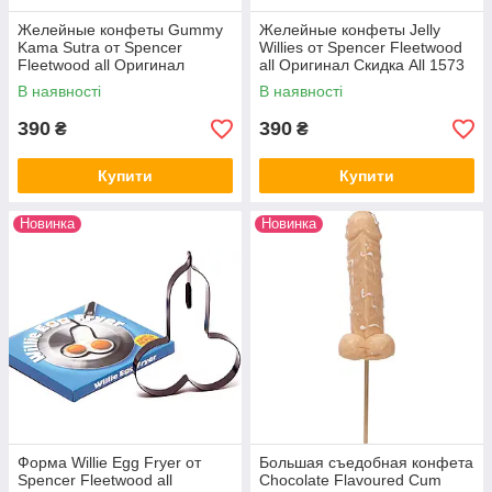
Желейные конфеты Gummy
Желейные конфеты Jelly
Kama Sutra от Spencer
Willies от Spencer Fleetwood
Fleetwood all Оригинал
all Оригинал Скидка All 1573
Скидка All 1569
В наявності
В наявності
390
390
₴
₴
Купити
Купити
Новинка
Новинка
Форма Willie Egg Fryer от
Большая съедобная конфета
Spencer Fleetwood all
Chocolate Flavoured Cum