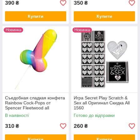
390
350
₴
₴
Купити
Купити
Новинка
Новинка
Съедобная сладкая конфета
Игра Secret Play Scratch &
Rainbow Cock-Pops от
Sex all Оригинал Скидка All
Spencer Fleetwood all
1560
Оригинал Скидка All 1557
В наявності
Готово до відправки
310
260
₴
₴
Купити
Купити