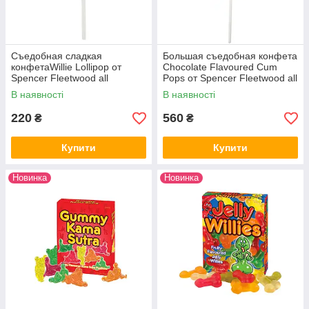
Съедобная сладкая
Большая съедобная конфета
конфетаWillie Lollipop от
Chocolate Flavoured Cum
Spencer Fleetwood all
Pops от Spencer Fleetwood all
Оригинал Скидка All 1566
Оригинал Скидка All 1568
В наявності
В наявності
220
560
₴
₴
Купити
Купити
Новинка
Новинка