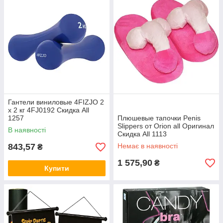
Гантели виниловые 4FIZJO 2
x 2 кг 4FJ0192 Скидка All
1257
Плюшевые тапочки Penis
Slippers от Orion all Оригинал
В наявності
Скидка All 1113
843,57
Немає в наявності
₴
1 575,90
₴
Купити