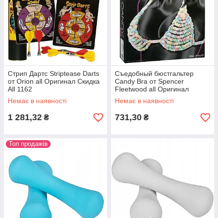
Стрип Дартс Striptease Darts
Съедобный бюстгальтер
от Orion all Оригинал Скидка
Candy Bra от Spencer
All 1162
Fleetwood all Оригинал
Скидка All 1330
Немає в наявності
Немає в наявності
1 281,32
731,30
₴
₴
Топ продажів