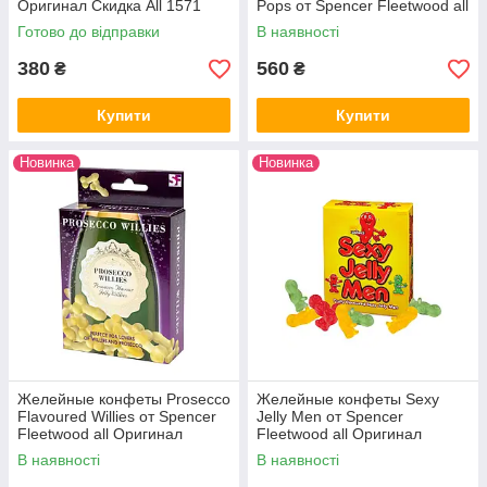
Оригинал Скидка All 1571
Pops от Spencer Fleetwood all
Оригинал Скидка All 1567
Готово до відправки
В наявності
380
560
₴
₴
Купити
Купити
Новинка
Новинка
Желейные конфеты Prosecco
Желейные конфеты Sexy
Flavoured Willies от Spencer
Jelly Men от Spencer
Fleetwood all Оригинал
Fleetwood all Оригинал
Скидка All 1572
Скидка All 1570
В наявності
В наявності