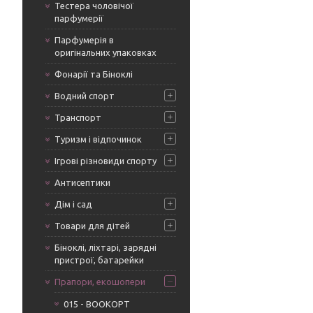
Тестера чоловічої
парфумерії
Парфумерія в
оригінальних упаковках
Фонарії та Біноклі
Водний спорт
Транспорт
Туризм і відпочинок
Ігрові різновиди спорту
Антисептики
Дім і сад
Товари для дітей
Біноклі, ліхтарі, зарядні
пристрої, батарейки
Прапори, екошопери
015 - BOOKOPT