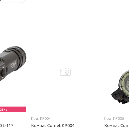
день
КР004
КР006
0 L-117
Компас Comet КР004
Компас Com