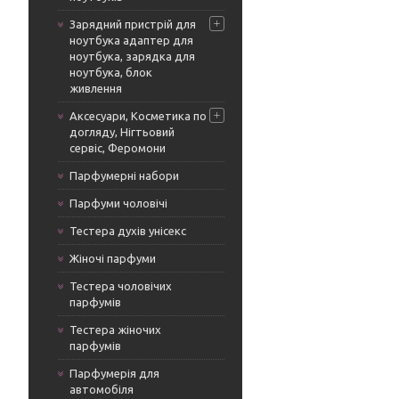
Зарядний пристрій для
ноутбука адаптер для
ноутбука, зарядка для
ноутбука, блок
живлення
Аксесуари, Косметика по
догляду, Нігтьовий
сервіс, Феромони
Парфумерні набори
Парфуми чоловічі
Тестера духів унісекс
Жіночі парфуми
Тестера чоловічих
парфумів
Тестера жіночих
парфумів
Парфумерія для
автомобіля