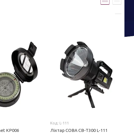
L-111
et КР006
Ліхтар COBA CB-T300 L-111