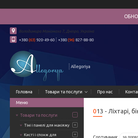
ОБНО
Володимира Мономаха 7, Дніпро, Україна
+380
(63)
920-49-60
+380
(96)
827-88-80
Allegoriya
Головна
Товари та послуги
Про нас
Конта
013 - Ліхтарі,
Товари та послуги
Тіні і панелі для макіяжу
Кисті і спонж для