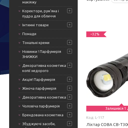
макіяжу
Коректори, рум'яна і
пудра для обличчя
Інтимні товари
Помади
–32%
Тональні креми
Новинки ! Парфумерія
ЗНИЖКИ
Декоративна косметика
копії недорого
Акція! Парфумерія
Жіноча парфумерія
Декоративна косметика
Чоловіча парфумерія
Залишився 1 
Брендована косметика
L-117
Збуджуючі засоби,
Ліхтар COBA CB-T30