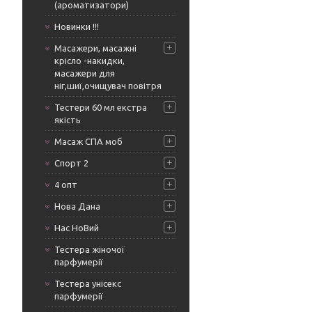
(ароматизатори)
Новинки !!!
Масажери, масажні
крісло -накидки,
масажери для
ніг,шиї,очищувач повітря
Тестери 60 мл екстра
якість
Масаж СПА моб
Спорт 2
4 опт
Нова Дана
Нас НоВий
Тестера жіночої
парфумерії
Тестера унісекс
парфумерії