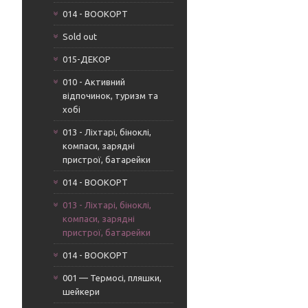
014 - BOOKOPT
Sold out
015-ДЕКОР
010 - Активний
відпочинок, туризм та
хобі
013 - Ліхтарі, біноклі,
компаси, зарядні
пристрої, батарейки
014 - BOOKOPT
013 - Ліхтарі, біноклі,
компаси, зарядні
пристрої, батарейки
014 - BOOKOPT
001 — Термосі, пляшки,
шейкери