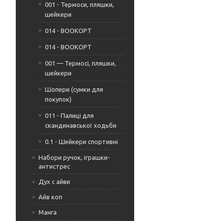
001 - Термоси, пляшки,
шейкери
014 - BOOKOPT
014 - BOOKOPT
001 — Термосі, пляшки,
шейкери
Шопери (сумки для
покупок)
011 - Палиці для
скандинавської ходьби
0.1 - Шейкери спортивні
Набори ручок, іграшки-
антистрес
Дух с айви
Айв коп
Манга