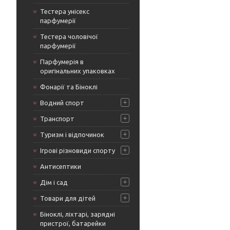
Тестера унісекс
парфумерії
Тестера чоловічої
парфумерії
Парфумерія в
оригінальних упаковках
Фонарії та Біноклі
Водний спорт
Транспорт
Туризм і відпочинок
Ігрові різновиди спорту
Антисептики
Дім і сад
Товари для дітей
Біноклі, ліхтарі, зарядні
пристрої, батарейки