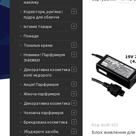
макіяжу
Коректори, рум'яна і
пудра для обличчя
Інтимні товари
Помади
Тональні креми
Новинки ! Парфумерія
ЗНИЖКИ
Декоративна косметика
копії недорого
Акція! Парфумерія
Жіноча парфумерія
Декоративна косметика
Чоловіча парфумерія
Брендована косметика
As45-523
Збуджуючі засоби,
Блок живлення для