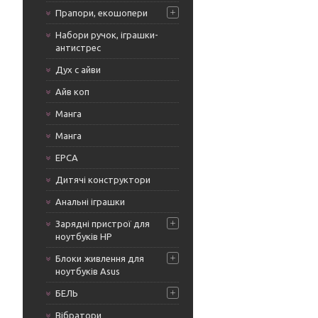
Прапори, екошопери
Набори ручок, іграшки-
антистрес
Дух с айви
Айв коп
Манга
Манга
ЕРСА
Дитячі конструктори
Анальні іграшки
Зарядні пристрої для
ноутбуків HP
Блоки живлення для
ноутбуків Asus
БЕЛЬ
Вібратори