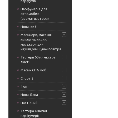
парфумів
Парфумерія для
автомобіля
(ароматизатори)
Новинки !!!
Масажери, масажні
крісло -накидки,
масажери для
ніг,шиї,очищувач повітря
Тестери 60 мл екстра
якість
Масаж СПА моб
Спорт 2
4 опт
Нова Дана
Нас НоВий
Тестера жіночої
парфумерії