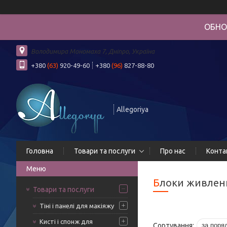
ОБНО
Володимира Мономаха 7, Дніпро, Україна
+380
(63)
920-49-60
+380
(96)
827-88-80
Allegoriya
Головна
Товари та послуги
Про нас
Конта
Блоки живленн
Товари та послуги
Тіні і панелі для макіяжу
Кисті і спонж для