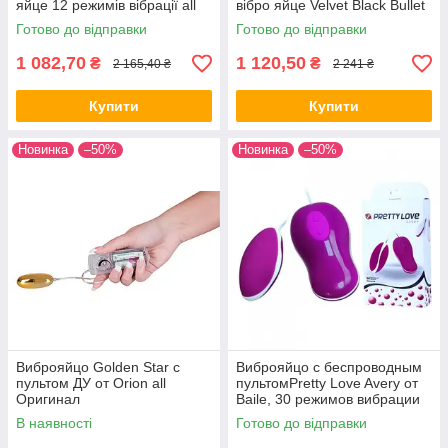
яйце 12 режимів вібрації all
вібро яйце Velvet Black Bullet
Оригінал
від Orion all Оригінал
Готово до відправки
Готово до відправки
1 082,70
1 120,50
₴
₴
2 165,40 ₴
2 241 ₴
Купити
Купити
Новинка
–50%
Новинка
–50%
Виброяйцо Golden Star с
Виброяйцо с беспроводным
пультом ДУ от Orion all
пультомPretty Love Avery от
Оригинал
Baile, 30 режимов вибрации
all Оригинал
В наявності
Готово до відправки