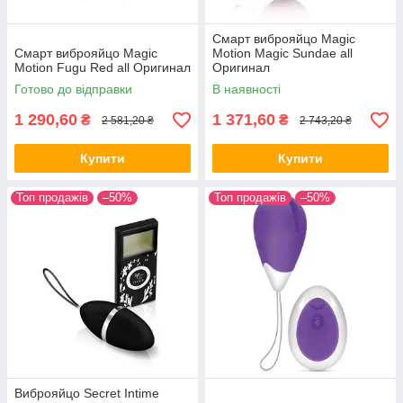
Смарт виброяйцо Magic
Смарт виброяйцо Magic
Motion Magic Sundae all
Motion Fugu Red all Оригинал
Оригинал
Готово до відправки
В наявності
1 290,60
1 371,60
₴
₴
2 581,20 ₴
2 743,20 ₴
Купити
Купити
Топ продажів
–50%
Топ продажів
–50%
Виброяйцо Secret Intime