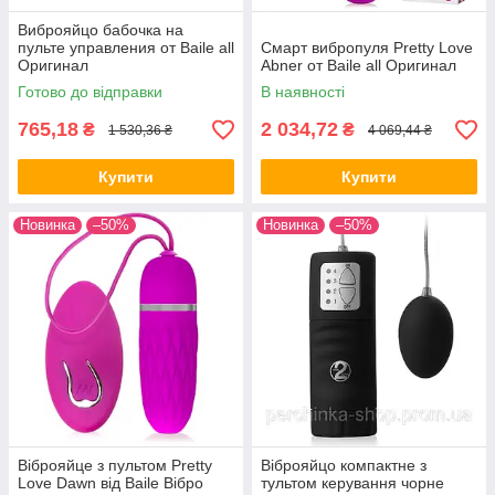
Виброяйцо бабочка на
пульте управления от Baile all
Смарт вибропуля Pretty Love
Оригинал
Abner от Baile all Оригинал
Готово до відправки
В наявності
765,18
2 034,72
₴
₴
1 530,36 ₴
4 069,44 ₴
Купити
Купити
Новинка
–50%
Новинка
–50%
Віброяйце з пультом Pretty
Віброяйцо компактне з
Love Dawn від Baile Вібро
тультом керування чорне