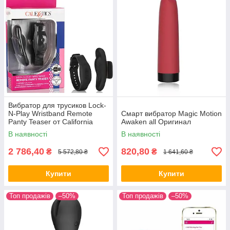
Вибратор для трусиков Lock-
N-Play Wristband Remote
Смарт вибратор Magic Motion
Panty Teaser от California
Awaken all Оригинал
Exotic all Оригинал
В наявності
В наявності
2 786,40
820,80
₴
₴
5 572,80 ₴
1 641,60 ₴
Купити
Купити
Топ продажів
–50%
Топ продажів
–50%