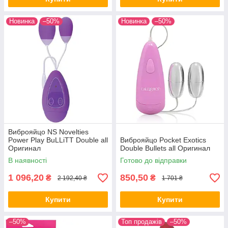
Новинка
–50%
Новинка
–50%
Виброяйцо NS Novelties
Power Play BuLLiTT Double all
Виброяйцо Pocket Exotics
Оригинал
Double Bullets all Оригинал
В наявності
Готово до відправки
1 096,20
850,50
₴
₴
2 192,40 ₴
1 701 ₴
Купити
Купити
–50%
Топ продажів
–50%