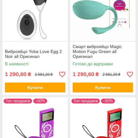
Смарт виброяйцо Magic
Виброяйцо Yoba Love Egg 2
Motion Fugu Green all
Noir all Оригинал
Оригинал
В наявності
Готово до відправки
1 290,60
1 290,60
₴
₴
2 581,20 ₴
2 581,20 ₴
Купити
Купити
Топ продажів
–50%
Топ продажів
–50%