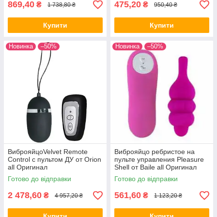
869,40
475,20
₴
₴
1 738,80 ₴
950,40 ₴
Купити
Купити
Новинка
–50%
Новинка
–50%
ВиброяйцоVelvet Remote
Виброяйцо ребристое на
Control с пультом ДУ от Orion
пульте управления Pleasure
all Оригинал
Shell от Baile all Оригинал
Готово до відправки
Готово до відправки
2 478,60
561,60
₴
₴
4 957,20 ₴
1 123,20 ₴
Купити
Купити