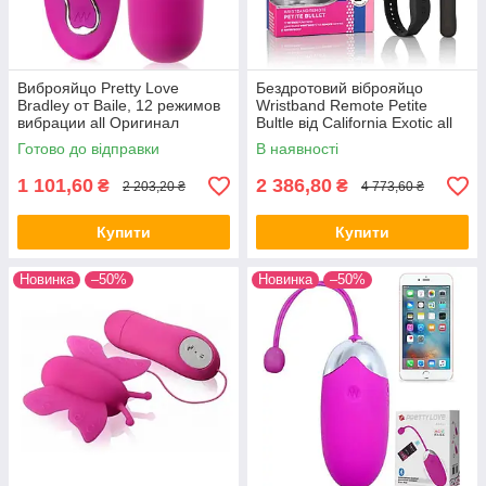
Виброяйцо Pretty Love
Бездротовий віброяйцо
Bradley от Baile, 12 режимов
Wristband Remote Petite
вибрации all Оригинал
Bultle від California Exotic all
Оригінал
Готово до відправки
В наявності
1 101,60
2 386,80
₴
₴
2 203,20 ₴
4 773,60 ₴
Купити
Купити
Новинка
–50%
Новинка
–50%