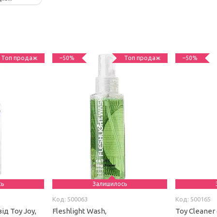
Топ продаж
Топ продаж
–50%
–50%
сь
Залишилось
500063
500165
ід Toy Joy,
Fleshlight Wash,
Toy Cleaner 