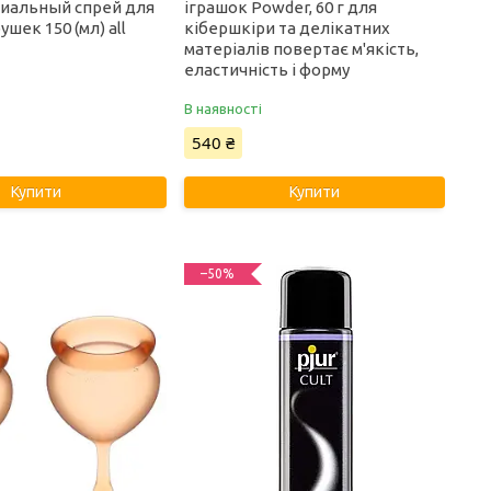
иальный спрей для
іграшок Powder, 60 г для
ушек 150 (мл) all
кібершкіри та делікатних
матеріалів повертає м'якість,
еластичність і форму
В наявності
540 ₴
Купити
Купити
–50%