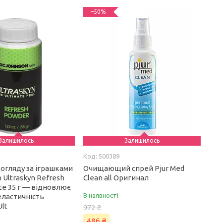
–50%
Залишилось
Залишилось
500389
огляду за іграшками
Очищающий спрей Pjur Med
 Ultraskyn Refresh
Clean all Оригинал
te 35 г — відновлює
В наявності
 еластичність
Ult
972 ₴
486 ₴