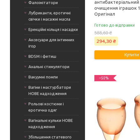
антибактеріальний
Фалоімітатори
очищення іграшок 15
Лубриканти, еротичні
Оригінал
свічки і масажні масла
Готово до відправки
Ерекційні кільця і насадки
588,60 ₴
Аксесуари для інтимних
294,30 ₴
ігор
Купити
BDSM і фетиш
Анальні стимулятори
Вакуумні помпи
–50%
Вагіни і мастурбатори
НОВЕ надходження
Рольові костюми і
еротична одяг
Вагінальні кульки НОВЕ
надходження
Збільшення статевого