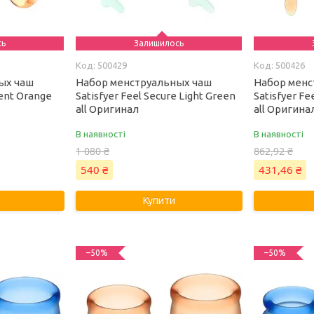
сь
Залишилось
500429
500426
ых чаш
Набор менструальных чаш
Набор менс
dent Orange
Satisfyer Feel Secure Light Green
Satisfyer F
all Оригинал
all Оригина
В наявності
В наявності
1 080 ₴
862,92 ₴
540 ₴
431,46 ₴
Купити
–50%
–50%