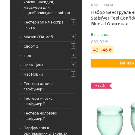
крісло -накидки,
500404
масажери для
Набор менструальн
ніг,шиї,очищувач повітря
Satisfyer Feel Confid
Тестери 60 мл екстра
Blue all Оригинал
якість
В наявності
Масаж СПА моб
862,92 ₴
Спорт 2
431,46 ₴
4 опт
Купити
Нова Дана
Нас НоВий
Тестера жіночої
–50%
парфумерії
Тестера унісекс
парфумерії
Тестера чоловічої
парфумерії
Парфумерія в
оригінальних упаковках