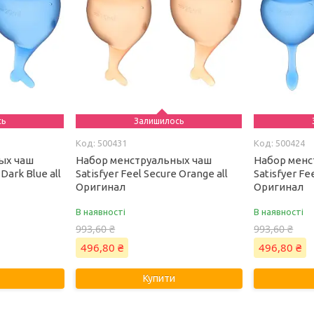
сь
Залишилось
500431
500424
ых чаш
Набор менструальных чаш
Набор менс
 Dark Blue all
Satisfyer Feel Secure Orange all
Satisfyer Fe
Оригинал
Оригинал
В наявності
В наявності
993,60 ₴
993,60 ₴
496,80 ₴
496,80 ₴
Купити