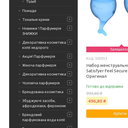
ТЫиЯ
Помади
Тональні креми
Новинки ! Парфумерія
ЗНИЖКИ
Декоративна косметика
копії недорого
Залишило
Акція! Парфумерія
500353
Набор менструальн
Жіноча парфумерія
Satisfyer Feel Secure
Декоративна косметика
Оригинал
Чоловіча парфумерія
Готово до відправки
Брендована косметика
993,60 ₴
496,80 ₴
Збуджуючі засоби,
афродизіаки, феромони
Купити
Брендовий
парфумована вода копії