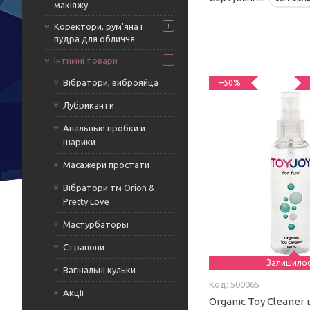
макіяжу
Коректори, рум'яна і
пудра для обличчя
Інтимні товари
Вібратори, виброяйца
–50%
Лубриканти
Анальные пробки и
шарики
Масажери простати
Вібратори тм Orion &
Pretty Love
Мастурбаторы
Страпони
Залишило
Вагінальні кульки
500065
Акції
Organic Toy Cleaner в