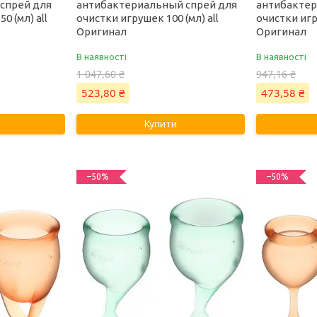
 спрей для
антибактериальный спрей для
антибактер
0 (мл) all
очистки игрушек 100 (мл) all
очистки игр
Оригинал
Оригинал
В наявності
В наявності
1 047,60 ₴
947,16 ₴
523,80 ₴
473,58 ₴
Купити
–50%
–50%