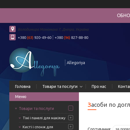
ОБНО
Володимира Мономаха 7, Дніпро, Україна
+380
(63)
920-49-60
+380
(96)
827-88-80
Allegoriya
Головна
Товари та послуги
Про нас
Конта
Засоби по дог
Товари та послуги
Тіні і панелі для макіяжу
Кисті і спонж для