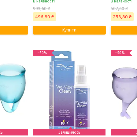
В наявності
В наявності
993,60 ₴
507,60 ₴
496,80 ₴
253,80 ₴
Купити
–50%
–50%
сь
Залишилось