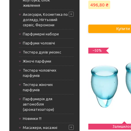
ноутбука, блок
496,80 ₴
живлення
Аксесуари, Косметика по
догляду, Нігтьовий
сервіс, Феромони
Купити
Парфумерні набори
Парфуми чоловічі
–50%
Тестера духів унісекс
Жіночі парфуми
Тестера чоловічих
парфумів
Тестера жіночих
парфумів
Парфумерія для
автомобіля
(ароматизатори)
Новинки !!!
Залишило
Масажери, масажні