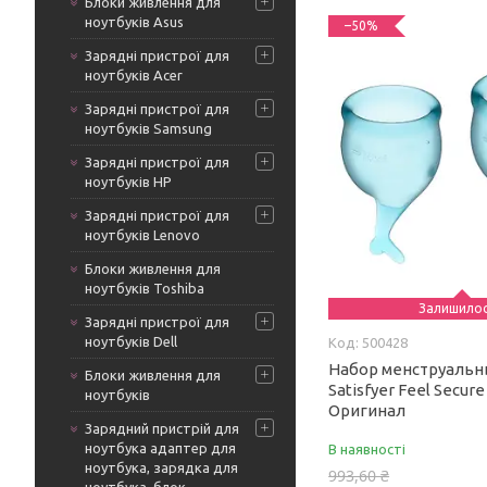
Блоки живлення для
ноутбуків Asus
–50%
Зарядні пристрої для
ноутбуків Acer
Зарядні пристрої для
ноутбуків Samsung
Зарядні пристрої для
ноутбуків HP
Зарядні пристрої для
ноутбуків Lenovo
Блоки живлення для
ноутбуків Toshiba
Залишило
Зарядні пристрої для
ноутбуків Dell
500428
Набор менструальн
Блоки живлення для
Satisfyer Feel Secure 
ноутбуків
Оригинал
Зарядний пристрій для
ноутбука адаптер для
В наявності
ноутбука, зарядка для
993,60 ₴