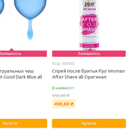
Залишилось
Залишилось
500402
труальных чаш
Спрей после бритья Pjur Woman
el Good Dark Blue all
After Shave all Оригинал
В наявності
993,60 ₴
496,80 ₴
Купити
Купити