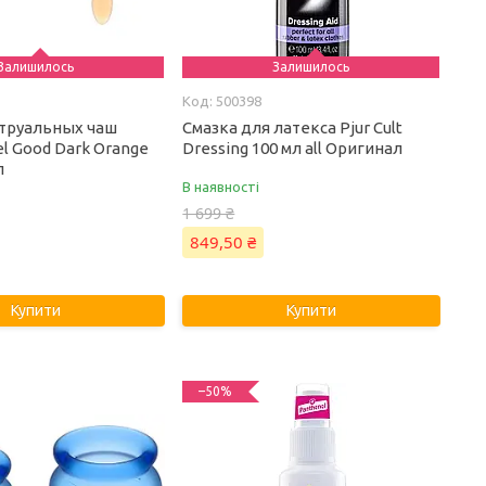
Залишилось
Залишилось
500398
труальных чаш
Смазка для латекса Pjur Cult
eel Good Dark Orange
Dressing 100 мл all Оригинал
л
В наявності
1 699 ₴
849,50 ₴
Купити
Купити
–50%