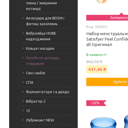
члена / зміцнення
потенції
Залишило
Аксесуари для BDSM і
фитиш захоплень
500423
Виброяйца НОВЕ
Набор менструальн
Satisfyer Feel Confi
надходження
all Оригинал
Кільця і насадки
В наявності
Засоби по догляду,
862,92 ₴
очищувачі
431,46 ₴
Секс-меблі
Купити
СПА
Фаломітатори та дилдо
Вібратор 2
–50%
12
Лубрикант NEW