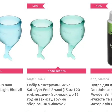
–50%
–50%
сь
Залишилось
500427
500324
ых чаш
Набір менструальних чаш
Пудра для д
Light Blue all
Satisfyer Feel 2 чаші (15 мл і 20
Doc Johnson
мл), медичний силікон, до 12
Powder Whi
годин захисту, зручне
м'якість та
зберігання в мішечок
матеріалів 