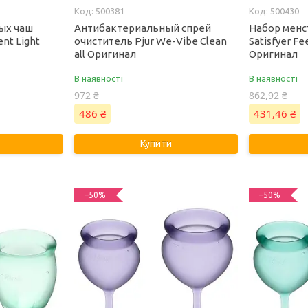
500381
500430
ых чаш
Антибактериальный спрей
Набор менс
ent Light
очиститель Pjur We-Vibe Clean
Satisfyer Fee
all Оригинал
Оригинал
В наявності
В наявності
972 ₴
862,92 ₴
486 ₴
431,46 ₴
Купити
–50%
–50%