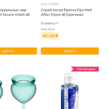
500403
труальных чаш
Спрей после бритья Pjur Med
l Secure Violet all
After Shave all Оригинал
В наявності
842,40 ₴
421,20 ₴
Купити
Купити
Топ продаж