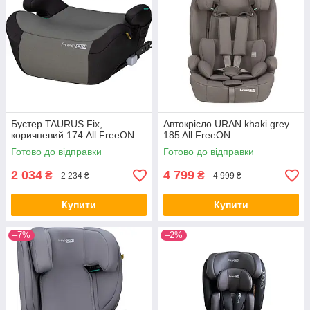
Бустер TAURUS Fix,
Автокрісло URAN khaki grey
коричневий 174 All FreeON
185 All FreeON
Готово до відправки
Готово до відправки
2 034
4 799
₴
₴
2 234 ₴
4 999 ₴
Купити
Купити
–7%
–2%