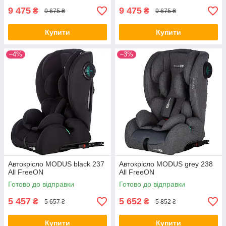
9 475
9 475
₴
₴
9 675 ₴
9 675 ₴
Купити
Купити
–4%
–3%
Автокрісло MODUS black 237
Автокрісло MODUS grey 238
All FreeON
All FreeON
Готово до відправки
Готово до відправки
5 457
5 652
₴
₴
5 657 ₴
5 852 ₴
Купити
Купити