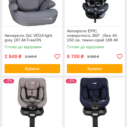
Автокрісло EPIC,
Автокрісло 2в1 VEGA light
поворотність 360°, iSize 40-
grey 187 All FreeON
150 см, темно-сірий 188 All
FreeON
Готово до відправки
Готово до відправки
2 849
8 700
₴
₴
3 049 ₴
8 900 ₴
Купити
Купити
–2%
–2%