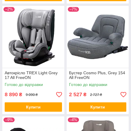
–2%
–7%
Автокрісло TREX Light Grey
Бустер Cosmo Plus, Grey 154
17 All FreeON
All FreeON
Готово до відправки
Готово до відправки
8 890
2 527
₴
₴
9 090 ₴
2 727 ₴
Купити
Купити
–9%
–4%