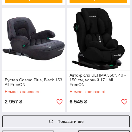
Автокрісло ULTIMA 360°, 40 -
Бустер Cosmo Plus, Black 153
150 см, чорний 171 All
All FreeON
FreeON
Немає в наявності
Немає в наявності
2 957
6 545
₴
₴
Показати ще