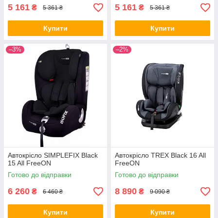
5 161
5 161
₴
₴
5 361 ₴
5 361 ₴
Купити
Купити
–3%
–2%
Автокрісло SIMPLEFIX Black
Автокрісло TREX Black 16 All
15 All FreeON
FreeON
Готово до відправки
Готово до відправки
6 260
8 890
₴
₴
6 460 ₴
9 090 ₴
Купити
Купити