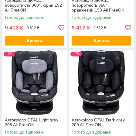
Автокрісло SPACE,
Автокрісло SPACE,
поворотність 360°, сірий 192
поворотність 360°,
All FreeON
оранжевий 193 All FreeON
Готово до відправки
Готово до відправки
9 412
9 412
₴
₴
9 612 ₴
9 612 ₴
Купити
Купити
–2%
–2%
Автокрісло OPAL Light grey
Автокрісло OPAL Dark grey
208 All FreeON
209 All FreeON
Готово до відправки
Готово до відправки