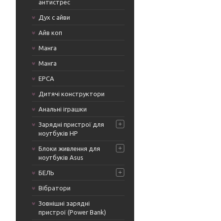
антистрес
Дух с айви
Айв коп
Манга
Манга
ЕРСА
Дитячі конструктори
Анальні іграшки
Зарядні пристрої для
ноутбуків HP
Блоки живлення для
ноутбуків Asus
БЕЛЬ
Вібратори
Зовнішні зарядні
пристрої (Power Bank)