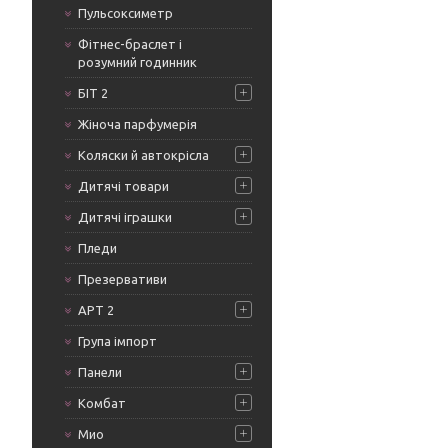
Пульсоксиметр
Фітнес-браслет і
розумний годинник
БІТ 2
Жіноча парфумерія
Коляски й автокрісла
Дитячі товари
Дитячі іграшки
Пледи
Презервативи
АРТ 2
Група імпорт
Панели
Комбат
Мио