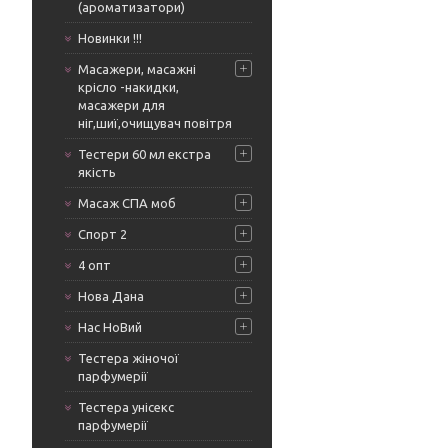
(ароматизатори)
Новинки !!!
Масажери, масажні
крісло -накидки,
масажери для
ніг,шиї,очищувач повітря
Тестери 60 мл екстра
якість
Масаж СПА моб
Спорт 2
4 опт
Нова Дана
Нас НоВий
Тестера жіночої
парфумерії
Тестера унісекс
парфумерії