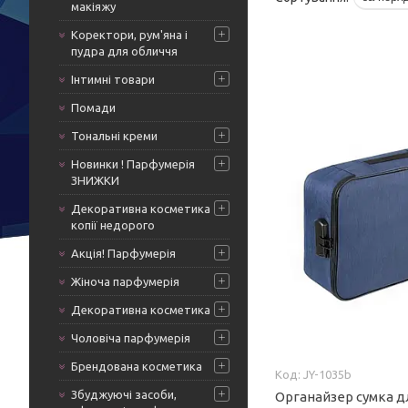
макіяжу
Коректори, рум'яна і
пудра для обличчя
Інтимні товари
Помади
Тональні креми
Новинки ! Парфумерія
ЗНИЖКИ
Декоративна косметика
копії недорого
Акція! Парфумерія
Жіноча парфумерія
Декоративна косметика
Чоловіча парфумерія
Брендована косметика
JY-1035b
Збуджуючі засоби,
Органайзер сумка д