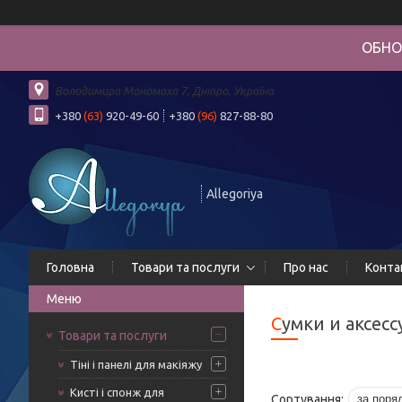
ОБНО
Володимира Мономаха 7, Дніпро, Україна
+380
(63)
920-49-60
+380
(96)
827-88-80
Allegoriya
Головна
Товари та послуги
Про нас
Конта
Сумки и аксес
Товари та послуги
Тіні і панелі для макіяжу
Кисті і спонж для