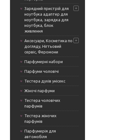
Зарядний пристрій для
ноутбука адаптер для
ноутбука, зарядка для
ноутбука, блок
живлення
Аксесуари, Косметика по
догляду, Нігтьовий
сервіс, Феромони
Парфумерні набори
Парфуми чоловічі
Тестера духів унісекс
Жіночі парфуми
Тестера чоловічих
парфумів
Тестера жіночих
парфумів
Парфумерія для
автомобіля