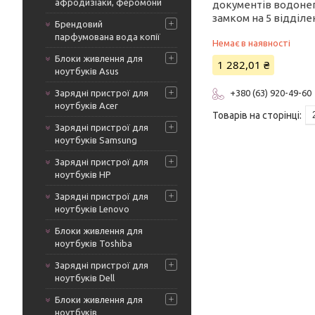
афродизіаки, феромони
документів водоне
замком на 5 відділе
Брендовий
парфумована вода копії
Немає в наявності
Блоки живлення для
1 282,01 ₴
ноутбуків Asus
Зарядні пристрої для
+380 (63) 920-49-60
ноутбуків Acer
Зарядні пристрої для
ноутбуків Samsung
Зарядні пристрої для
ноутбуків HP
Зарядні пристрої для
ноутбуків Lenovo
Блоки живлення для
ноутбуків Toshiba
Зарядні пристрої для
ноутбуків Dell
Блоки живлення для
ноутбуків