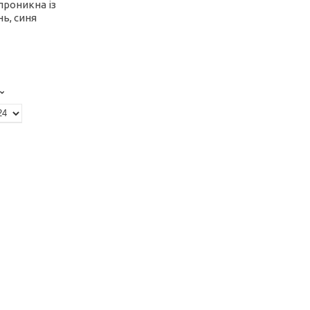
проникна із
нь, синя