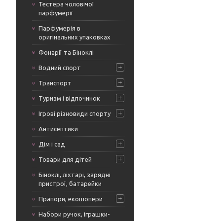
Тестера чоловічої
парфумерії
Парфумерія в
оригінальних упаковках
Фонарії та Біноклі
Водний спорт
Транспорт
Туризм і відпочинок
Ігрові різновиди спорту
Антисептики
Дім і сад
Товари для дітей
Біноклі, ліхтарі, зарядні
пристрої, батарейки
Прапори, екошопери
Набори ручок, іграшки-