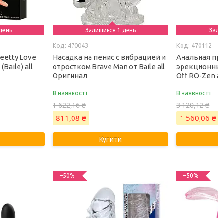
день
Залишився 1 день
За
470043
470112
eetty Love
Насадка на пенис с вибрацией и
Анальная п
Baile) all
отростком Brave Man от Baile all
эрекционн
Оригинал
Off RO-Zen 
В наявності
В наявності
1 622,16 ₴
3 120,12 ₴
811,08 ₴
1 560,06 ₴
Купити
–50%
–50%