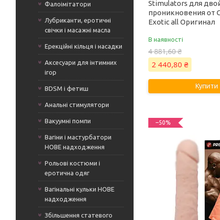
Stimulators для дво
Фалоімітатори
проникновения от Ca
Лубриканти, еротичні
Exotic all Оригинал
свічки і масажні масла
В наявності
Ерекційні кільця і насадки
4 881,60 ₴
Аксесуари для інтимних
2 440,80 ₴
ігор
Купити
BDSM і фетиш
Анальні стимулятори
Вакуумні помпи
–50%
Вагіни і мастурбатори
НОВЕ надходження
Рольові костюми і
еротична одяг
Вагінальні кульки НОВЕ
надходження
Збільшення статевого