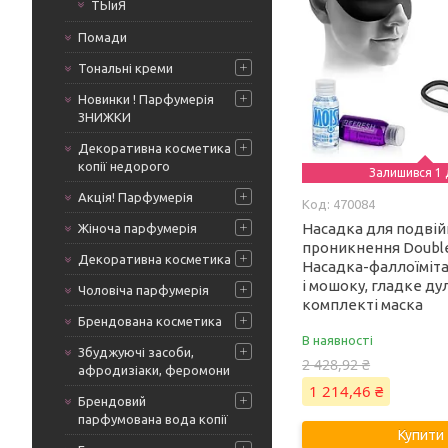
ТЫиЯ
Помади
Тональні креми
Новинки ! Парфумерія
ЗНИЖКИ
Декоративна косметика
копії недорого
Залишився 1 
Акція! Парфумерія
470084
Насадка для подвій
Жіноча парфумерія
проникнення Double
Декоративна косметика
Насадка-фаллоїміта
і мошоку, гладке ду
Чоловіча парфумерія
комплекті маска
Брендована косметика
В наявності
Збуджуючі засоби,
2 428,92 ₴
афродизіаки, феромони
1 214,46 ₴
Брендовий
парфумована вода копії
Купити