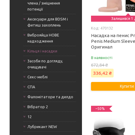
члена / зміцнення
потенції
Залишився 1 
Аксесуари для BDSM і
фитиш захоплень
470132
Виброяйца НОВЕ
Насадка на пенис Pr
Penis Medium Sleeve (
надходження
Оригинал
Кільця і насадки
В наявності
Засоби по догляду,
672,84 ₴
очищувачі
336,42 ₴
Секс-меблі
Купити
СПА
Фаломітатори та дилдо
Вібратор 2
–50%
12
Лубрикант NEW