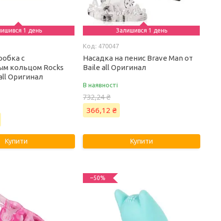
лишився 1 день
Залишився 1 день
470047
робка с
Насадка на пенис Brave Man от
ым кольцом Rocks
Baile all Оригинал
all Оригинал
В наявності
732,24 ₴
366,12 ₴
Купити
Купити
–50%