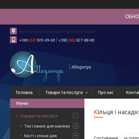
ОБНО
Володимира Мономаха 7, Дніпро, Україна
+380
(63)
920-49-60
+380
(96)
827-88-80
Allegoriya
Головна
Товари та послуги
Про нас
Конта
Кільця і насад
Товари та послуги
Тіні і панелі для макіяжу
Кисті і спонж для