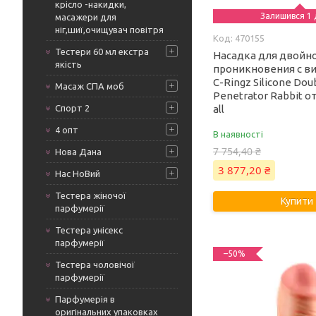
крісло -накидки,
Залишився 1 
масажери для
ніг,шиї,очищувач повітря
470155
Тестери 60 мл екстра
Насадка для двойн
якість
проникновения с ви
C-Ringz Silicone Dou
Масаж СПА моб
Penetrator Rabbit о
Спорт 2
all
4 опт
В наявності
7 754,40 ₴
Нова Дана
3 877,20 ₴
Нас НоВий
Тестера жіночої
Купити
парфумерії
Тестера унісекс
парфумерії
–50%
Тестера чоловічої
парфумерії
Парфумерія в
оригінальних упаковках