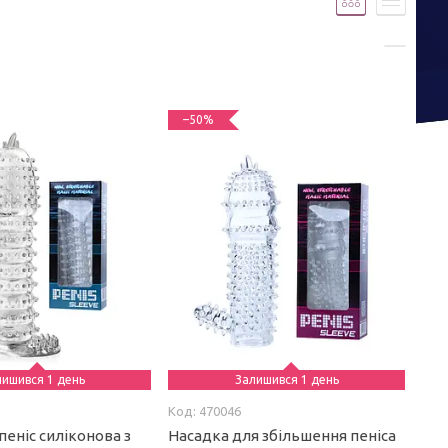
–50%
лишився 1 день
Залишився 1 день
470046
пеніс силіконова з
Насадка для збільшення пеніса