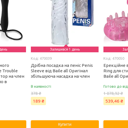
день
Залишився 1 день
За
470039
470050
ного
Дрібна посадка на пеніс Penis
Ерекційне 
 Trouble
Sleeve від Baile all Оригінал
Ring для ст
тор на член
збільшуюча насадка на член
Baile all Ор
ло в
В наявності
Готово до ві
378 ₴
1 078,92 ₴
189 ₴
539,46 ₴
Купити