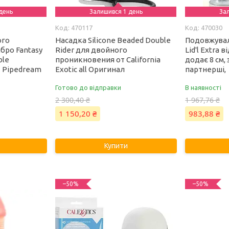
день
Залишився 1 день
За
470117
470030
ого
Насадка Silicone Beaded Double
Подовжувал
бро Fantasy
Rider для двойного
Lid'l Extra в
ble
проникновения от California
додає 8 см,
т Pipedream
Exotic all Оригинал
партнерші,
Готово до відправки
В наявності
2 300,40 ₴
1 967,76 ₴
1 150,20 ₴
983,88 ₴
Купити
–50%
–50%