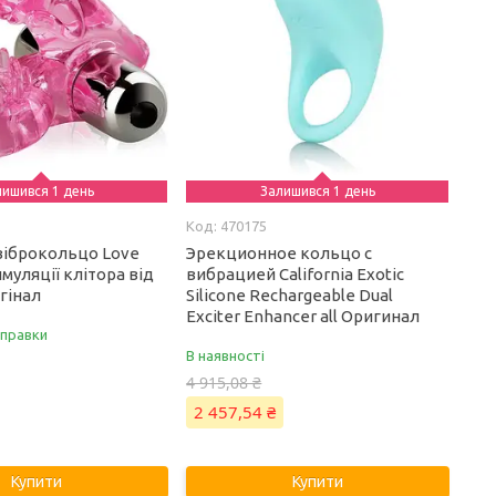
лишився 1 день
Залишився 1 день
470175
віброкольцо Love
Эрекционное кольцо с
имуляції клітора від
вибрацией California Exotic
игінал
Silicone Rechargeable Dual
Exciter Enhancer all Оригинал
дправки
В наявності
4 915,08 ₴
2 457,54 ₴
Купити
Купити