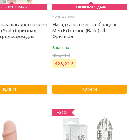
лишився 1 день
Залишився 1 день
470055
ьна насадка на член
Насадка на пеніс з вібрацією
ід Scala (оригінал)
Men Extension (Baile) all
 з рельєфом для
Оригінал
В наявності
856,44 ₴
428,22 ₴
Купити
Купити
–50%