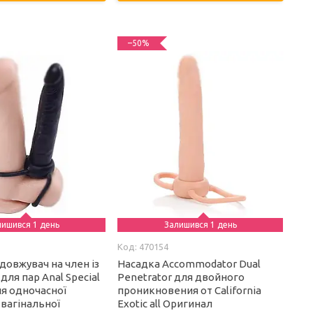
–50%
лишився 1 день
Залишився 1 день
470154
довжувач на член із
Насадка Accommodator Dual
для пар Anal Special
Penetrator для двойного
ля одночасної
проникновения от California
 вагінальної
Exotic all Оригинал