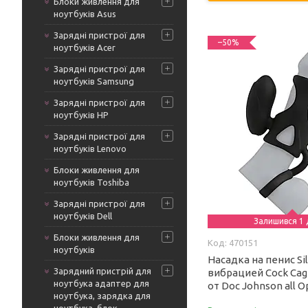
Блоки живлення для
ноутбуків Asus
Зарядні пристрої для
–50%
ноутбуків Acer
Зарядні пристрої для
ноутбуків Samsung
Зарядні пристрої для
ноутбуків HP
Зарядні пристрої для
ноутбуків Lenovo
Блоки живлення для
ноутбуків Toshiba
Зарядні пристрої для
ноутбуків Dell
Залишився 1 
Блоки живлення для
470151
ноутбуків
Насадка на пенис Sil
Зарядний пристрій для
вибрацией Cock Cage
ноутбука адаптер для
от Doc Johnson all 
ноутбука, зарядка для