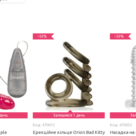
–50%
–50%
день
Залишився 1 день
За
470012
470052
iple
Ерекційне кільце Orion Bad Kitty
Насадка на 