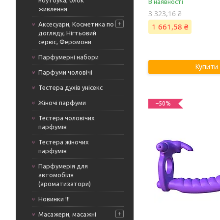
ноутбука, блок
В наявності
живлення
3 323,16 ₴
Аксесуари, Косметика по
1 661,58 ₴
догляду, Нігтьовий
сервіс, Феромони
Парфумерні набори
Купити
Парфуми чоловічі
Тестера духів унісекс
Жіночі парфуми
–50%
Тестера чоловічих
парфумів
Тестера жіночих
парфумів
Парфумерія для
автомобіля
(ароматизатори)
Новинки !!!
Масажери, масажні