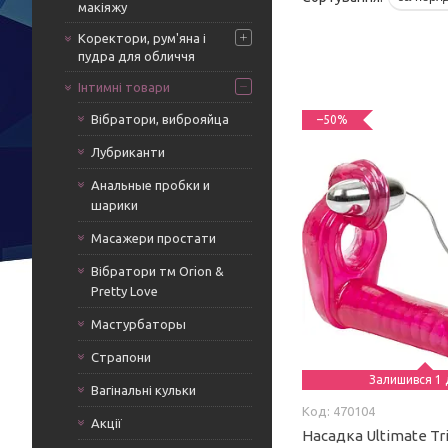
макіяжу
Коректори, рум'яна і
пудра для обличчя
Інтимні товари
Вібратори, виброяйца
–50%
Лубриканти
Анальные пробки и
шарики
Масажери простати
Вібратори тм Orion &
Pretty Love
Мастурбаторы
Страпони
Залишився 1 
Вагінальні кульки
470104
Акції
Насадка Ultimate Tr