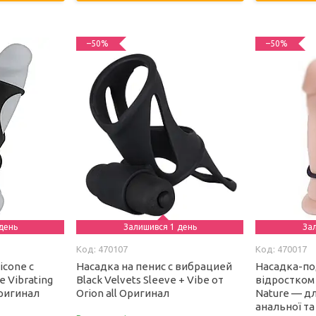
–50%
–50%
день
Залишився 1 день
За
470107
470017
icone с
Насадка на пенис с вибрацией
Насадка-по
 Vibrating
Black Velvets Sleeve + Vibe от
відростком 
Оригинал
Orion all Оригинал
Nature — д
анальної та