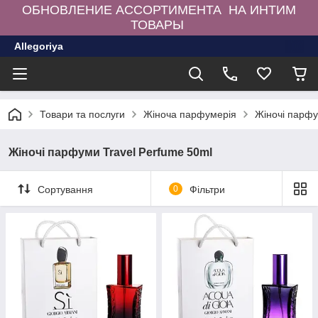
ОБНОВЛЕНИЕ АССОРТИМЕНТА НА ИНТИМ
ТОВАРЫ
Allegoriya
Товари та послуги
Жіноча парфумерія
Жіночі парфу
Жіночі парфуми Travel Perfume 50ml
Сортування
0
Фільтри