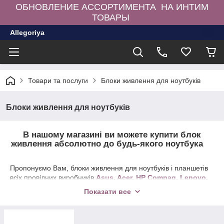
ОБНОВЛЕНИЕ АССОРТИМЕНТА НА ИНТИМ
ТОВАРЫ
Allegoriya
Товари та послуги
Блоки живлення для ноутбуків
Блоки живлення для ноутбуків
В нашому магазині ви можете купити блок
живлення абсолютно до будь-якого ноутбука
Пропонуємо Вам, блоки живлення для ноутбуків і планшетів
всіх провідних виробників
Asus
,
Acer
,
HP
Compaq
,
Lenovo
,
IBM
,
ThinkPad
,
Samsung
,
Dell
,
Toshiba
,
Sony
Vaio
,
MSI
,
Показати все
Fujitsu
Siemens
.
У нас відмінні ціни. Всі блоки живлення
високої якості і з гарантією. Наявність товару постійно
оновлюється. У нас є практично всі моделі блоків живлення.