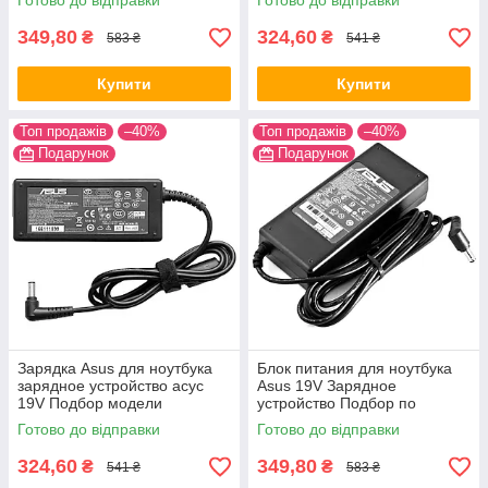
Готово до відправки
Готово до відправки
349,80
324,60
₴
₴
583 ₴
541 ₴
Купити
Купити
Топ продажів
–40%
Топ продажів
–40%
Подарунок
Подарунок
Зарядка Asus для ноутбука
Блок питания для ноутбука
зарядное устройство асус
Asus 19V Зарядное
19V Подбор модели
устройство Подбор по
модели 90W
Готово до відправки
Готово до відправки
324,60
349,80
₴
₴
541 ₴
583 ₴