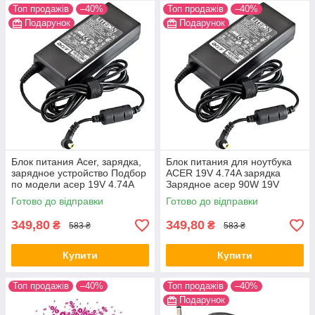
Топ продажів
–40%
Топ продажів
–40%
Подарунок
Подарунок
Блок питания Acer, зарядка,
Блок питания для ноутбука
зарядное устройство Подбор
ACER 19V 4.74A зарядка
по модели асер 19V 4.74A
Зарядное асер 90W 19V
90W 5.5x1.7mm
4.74A 90W
Готово до відправки
Готово до відправки
349,80
349,80
₴
₴
583 ₴
583 ₴
Купити
Купити
Топ продажів
–40%
Топ продажів
–40%
Подарунок