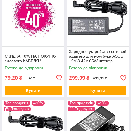
Зарядное устройство сетевой
СКИДКА 40% НА ПОКУПКУ
адаптер для ноутбука ASUS
силового КАБЕЛЯ !
19V 3.42A 65W штекер
5.5*2.5 ADP-65DB
Готово до відправки
Готово до відправки
79,20
299,99
₴
₴
132 ₴
499,99 ₴
Купити
Купити
Топ продажів
–40%
Топ продажів
–40%
Подарунок
Подарунок