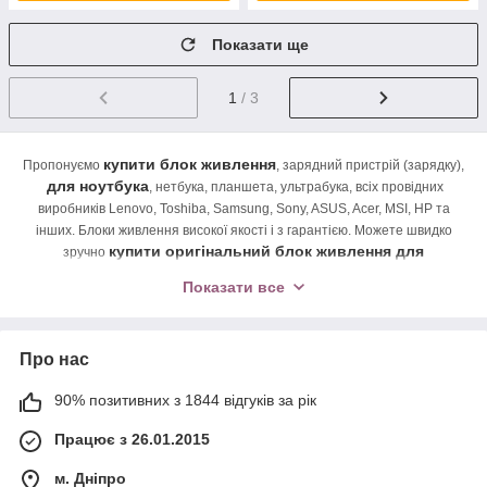
Показати ще
1
/ 3
купити блок живлення
Пропонуємо
, зарядний пристрій (зарядку),
для ноутбука
, нетбука, планшета, ультрабука, всіх провідних
виробників Lenovo, Toshiba, Samsung, Sony, ASUS, Acer, MSI, HP та
інших. Блоки живлення високої якості і з гарантією. Можете швидко
купити оригінальний блок живлення для
зручно
ноутбука
кращої якості за найдоступнішою ціною. Великий вибір
Показати все
зарядних пристроїв для ноутбуків. Працюємо без вихідних,
зателефонуйте нашому менеджеру з будь-якого з телефонів 063 920
49 60 096 827
88 80 і він обов'язково допоможе підібрати і купити
Про нас
Lenovo IBM
зарядний пристрій (зарядку) до ноутбука
, зарядний
Asus
пристрій (зарядку) до ноутбука
, зарядний пристрій (зарядку) до
90% позитивних з 1844 відгуків за рік
Samsung
Acer
ноутбука
, зарядний пристрій (зарядку) до ноутбука
,
Sony Vaio
зарядний пристрій (зарядку) до ноутбука
, зарядний
Працює з 26.01.2015
Hewlett Packard HP
пристрій (зарядку) до ноутбука
, зарядний
пристрій (зарядку) до ноутбука MSI, зарядний пристрій (зарядку) до
м. Дніпро