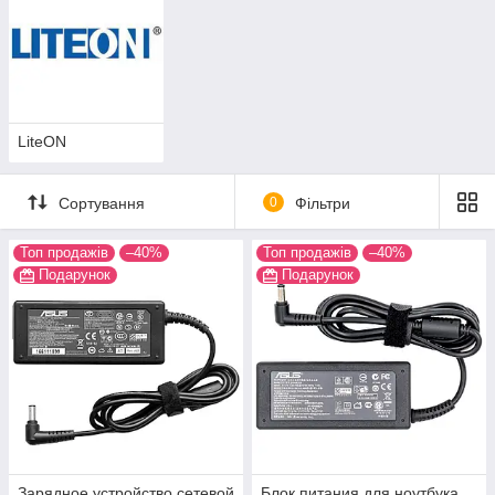
LiteON
Якщо Ви не можете самостійно визначитися з тим,
який саме Вам потрібен блок живлення,
Сортування
0
Фільтри
зателефонуйте нам або напишіть нам листа, і ми з
радістю Вам допоможемо.
Топ продажів
–40%
Топ продажів
–40%
Наші блоки живлення не поступаються за якістю блокам
Подарунок
Подарунок
представлених в інших провідних інтернет-магазинах, а
політика прямих поставок дозволяє нам запропонувати
покупцеві товар в більш доступному ціновому діапазоні.
Купуючи товар у нас, Ви завжди можете розраховувати на
швидке, своєчасне обслуговування, адже доставка і відправка
посилок по Україні здійснюється переважно у день
замовлення.
+38063-920-49-60
+38096-827-88-80
Зарядное устройство сетевой
Блок питания для ноутбука