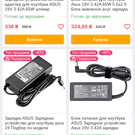
адаптер для ноутбука ASUS
Asus 19V 3.42A 65W 5.5x2.5
19V 3.42A 65W штекер
Блок живлення асус зарядка
5.5*2.5 Блок питания для
ASUS 19V
Готово до відправки
Готово до відправки
ноутбука
336
324,60
₴
₴
560 ₴
541 ₴
Купити
Купити
Топ продажів
–40%
Топ продажів
–40%
Подарунок
Подарунок
Зарядка ASUS Зарядное
Блок питания для ноутбука
устройство для ноутбука asus
ASUS Зарядное устройство
19 Подбор по модели
Asus 19V 3.42A зарядка