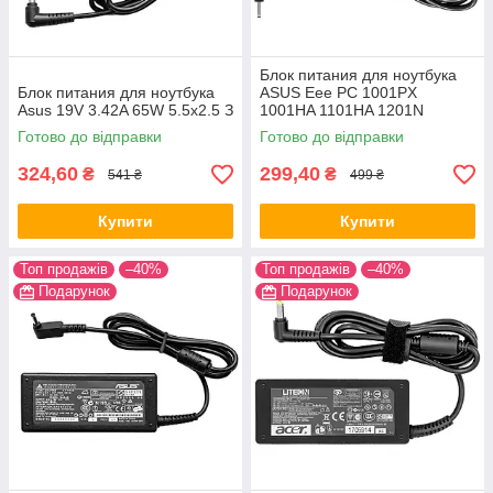
Блок питания для ноутбука
Блок питания для ноутбука
ASUS Eee PC 1001PX
Asus 19V 3.42A 65W 5.5x2.5 З
1001HA 1101HA 1201N
1201HA 1202H 1005PE
Готово до відправки
Готово до відправки
1005HAG 1008HA
324,60
299,40
₴
₴
541 ₴
499 ₴
Купити
Купити
Топ продажів
–40%
Топ продажів
–40%
Подарунок
Подарунок