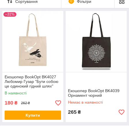
Сортування
0
Фільтри
–31%
Екошопер BookOpt BK4027
Любомир Гузар "Бути собою
це одинокий гідний шлях"
бежевий
Екошопер BookOpt BK4039
В наявності
Орнамент чорний
180
Немає в наявності
₴
262 ₴
265
₴
Купити