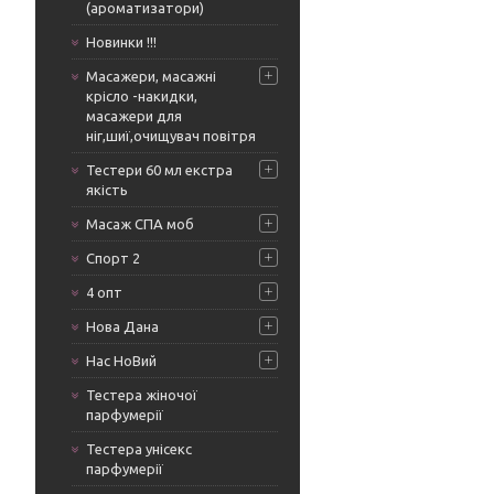
(ароматизатори)
Новинки !!!
Масажери, масажні
крісло -накидки,
масажери для
ніг,шиї,очищувач повітря
Тестери 60 мл екстра
якість
Масаж СПА моб
Спорт 2
4 опт
Нова Дана
Нас НоВий
Тестера жіночої
парфумерії
Тестера унісекс
парфумерії