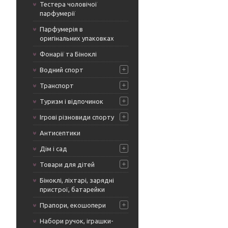
Тестера чоловічої
парфумерії
Парфумерія в
оригінальних упаковках
Фонарії та Біноклі
Водний спорт
Транспорт
Туризм і відпочинок
Ігрові різновиди спорту
Антисептики
Дім і сад
Товари для дітей
Біноклі, ліхтарі, зарядні
пристрої, батарейки
Прапори, екошопери
Набори ручок, іграшки-