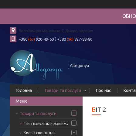
ОБНО
Володимира Мономаха 7, Дніпро, Україна
+380
(63)
920-49-60
+380
(96)
827-88-80
Allegoriya
Головна
Товари та послуги
Про нас
Конта
БІТ 2
Товари та послуги
Тіні і панелі для макіяжу
Кисті і спонж для