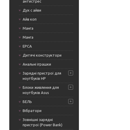
антистрес
Дух с айви
Айв коп
Манга
Манга
ЕРСА
Дитячі конструктори
Анальні іграшки
Зарядні пристрої для
ноутбуків HP
Блоки живлення для
ноутбуків Asus
БЕЛЬ
Вібратори
Зовнішні зарядні
пристрої (Power Bank)