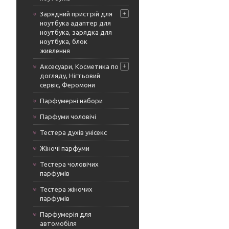
Зарядний пристрій для
ноутбука адаптер для
ноутбука, зарядка для
ноутбука, блок
живлення
Аксесуари, Косметика по
догляду, Нігтьовий
сервіс, Феромони
Парфумерні набори
Парфуми чоловічі
Тестера духів унісекс
Жіночі парфуми
Тестера чоловічих
парфумів
Тестера жіночих
парфумів
Парфумерія для
автомобіля