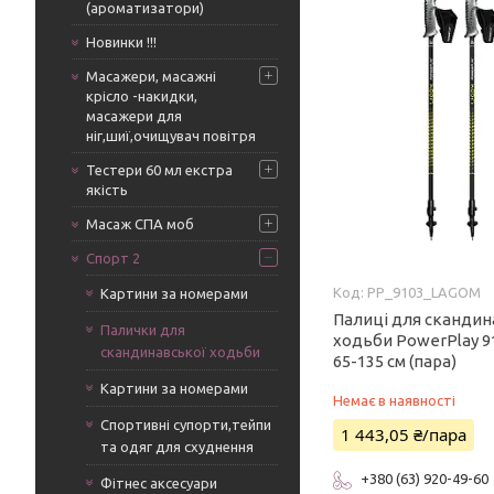
(ароматизатори)
Новинки !!!
Масажери, масажні
крісло -накидки,
масажери для
ніг,шиї,очищувач повітря
Тестери 60 мл екстра
якість
Масаж СПА моб
Спорт 2
PP_9103_LAGOM
Картини за номерами
Палиці для скандин
Палички для
ходьби PowerPlay 9
скандинавської ходьби
65-135 см (пара)
Картини за номерами
Немає в наявності
Спортивні супорти,тейпи
1 443,05 ₴/пара
та одяг для схуднення
+380 (63) 920-49-60
Фітнес аксесуари