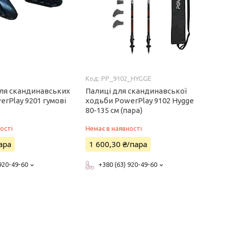
PP_9102_HYGGE
ля скандинавських
Палиці для скандинавської
rPlay 9201 гумові
ходьби PowerPlay 9102 Hygge
80-135 см (пара)
ості
Немає в наявності
ара
1 600,30 ₴/пара
 920-49-60
+380 (63) 920-49-60