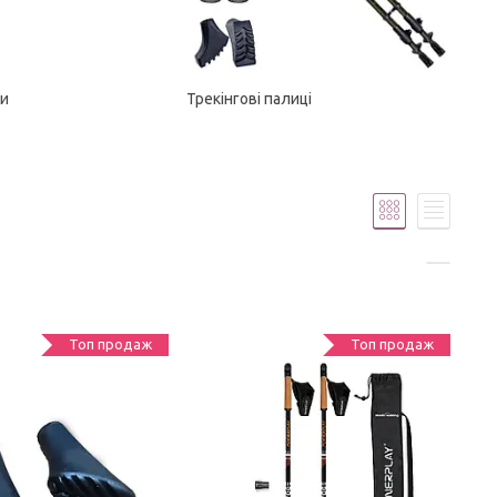
ки
Трекінгові палиці
Топ продаж
Топ продаж