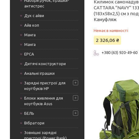
Набори ручок, іграшки-
Килимок самонаду
антистрес
CATTARA "NAVY" 13
(183x58x2,5) см з п
Дух с айви
Камуфляж
Айв коп
Немає в наявності
Манга
2 326,06 ₴
Манга
+380 (63) 920-49-60
ЕРСА
Дитячі конструктори
Анальні іграшки
Зарядні пристрої для
ноутбуків HP
Блоки живлення для
ноутбуків Asus
БЕЛЬ
Вібратори
Зовнішні зарядні
пристрої (Power Bank)