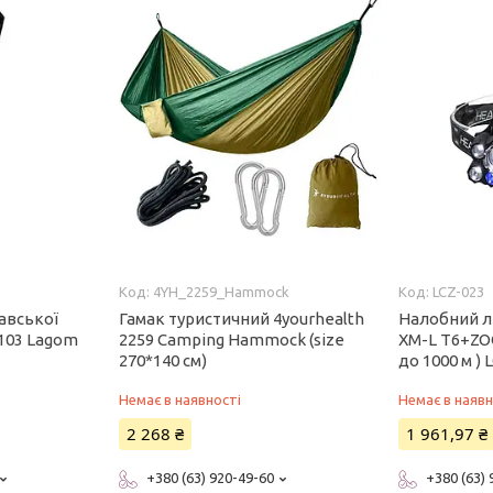
4YH_2259_Hammock
LCZ-023
авської
Гамак туристичний 4yourhealth
Налобний л
103 Lagom
2259 Camping Hammock (size
XM-L T6+ZO
270*140 см)
до 1000 м ) 
Немає в наявності
Немає в наявн
2 268 ₴
1 961,97 ₴
+380 (63) 920-49-60
+380 (63)