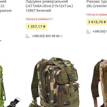
вний
Підсумок універсальний
Рюкзак тур
322
CATTARA Olive (17x12x7 см.)
28L GreenW
одушкою
13867 Зелений
Немає в наявн
Немає в наявності
3 616,70 ₴
1 357,17 ₴
+380 (63)
+380 (63) 920-49-60