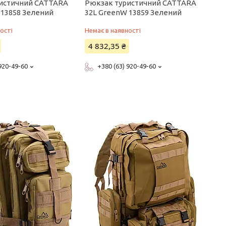
истичний CATTARA
Рюкзак туристичний CATTARA
 13858 Зелений
32L GreenW 13859 Зелений
ості
Немає в наявності
4 832,35 ₴
 920-49-60
+380 (63) 920-49-60