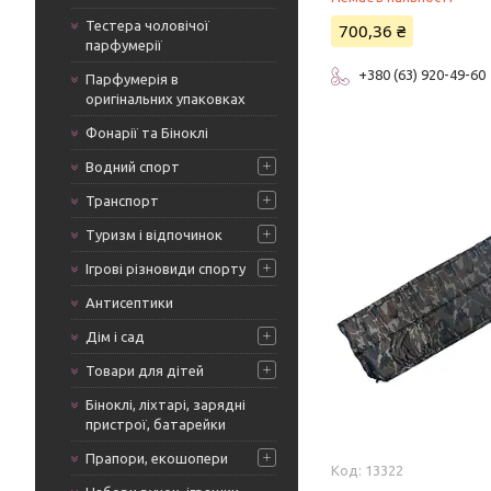
Тестера чоловічої
700,36 ₴
парфумерії
+380 (63) 920-49-60
Парфумерія в
оригінальних упаковках
Фонарії та Біноклі
Водний спорт
Транспорт
Туризм і відпочинок
Ігрові різновиди спорту
Антисептики
Дім і сад
Товари для дітей
Біноклі, ліхтарі, зарядні
пристрої, батарейки
Прапори, екошопери
13322