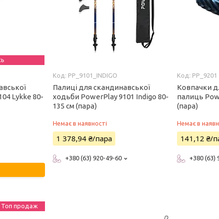
сь
PP_9101_INDIGO
PP_9201
авської
Палиці для скандинавської
Ковпачки д
04 Lykke 80-
ходьби PowerPlay 9101 Indigo 80-
палиць Powe
135 см (пара)
(пара)
Немає в наявності
Немає в наявн
1 378,94 ₴/пара
141,12 ₴/п
+380 (63) 920-49-60
+380 (63)
Топ продаж