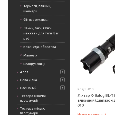
Термоси, пляшки,
шейкери
Фітнес рукавиці
Лямки, гаки, гачки
манжети для тяги, Bar
pad
Бокс і єдиноборства
Магнезія
Велорукавиці
4 опт
Нова Дана
Нас НоВий
L-010
Ліхтар X-Balog BL-T
Тестера жіночої
алюміній (діапазон д
парфумерії
010
Тестера унісекс
парфумерії
Немає в наявності