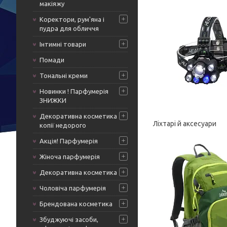
макіяжу
Коректори, рум'яна і
пудра для обличчя
Інтимні товари
Помади
Тональні креми
Новинки ! Парфумерія
ЗНИЖКИ
Декоративна косметика
Ліхтарі й аксесуари
копії недорого
Акція! Парфумерія
Жіноча парфумерія
Декоративна косметика
Чоловіча парфумерія
Брендована косметика
Збуджуючі засоби,