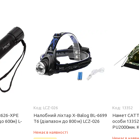
LCZ-026
13352
8626-XPE
Налобний ліхтар X-Balog BL-6699
Намет CATT
о 600м) L-
T6 (діапазон до 800 м) LCZ-026
особи 13352
PU2000мм. 
Немає в наявності
Немає в наявн