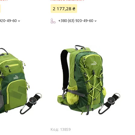
2 177,28 ₴
 920-49-60
+380 (63) 920-49-60
13859