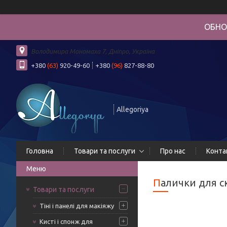
ОБНО
Володимира Мономаха 7, Дніпро, Україна
+380
(63)
920-49-60
+380
(96)
827-88-80
Allegoriya
Головна
Товари та послуги
Про нас
Конта
Палички для 
Товари та послуги
Тіні і панелі для макіяжу
Кисті і спонж для