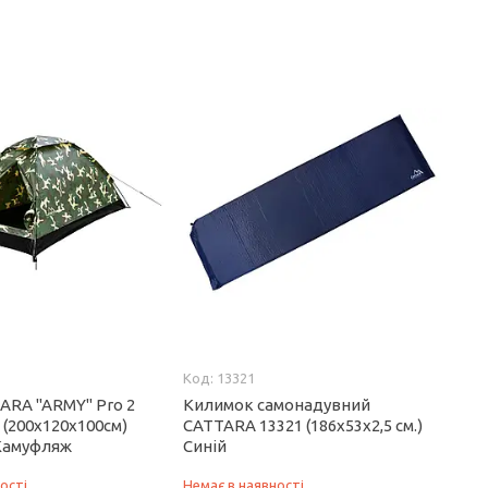
13321
ARA "ARMY" Pro 2
Килимок самонадувний
 (200х120х100см)
CATTARA 13321 (186х53х2,5 см.)
Камуфляж
Cиній
ості
Немає в наявності