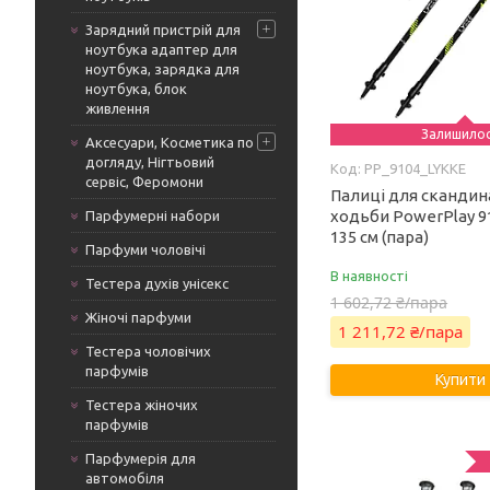
Зарядний пристрій для
ноутбука адаптер для
ноутбука, зарядка для
ноутбука, блок
живлення
Залишило
Аксесуари, Косметика по
догляду, Нігтьовий
PP_9104_LYKKE
сервіс, Феромони
Палиці для скандин
ходьби PowerPlay 91
Парфумерні набори
135 см (пара)
Парфуми чоловічі
В наявності
Тестера духів унісекс
1 602,72 ₴/пара
Жіночі парфуми
1 211,72 ₴/пара
Тестера чоловічих
парфумів
Купити
Тестера жіночих
парфумів
Парфумерія для
автомобіля