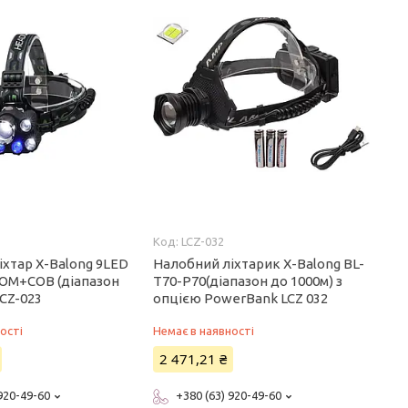
LCZ-032
іхтар X-Balong 9LED
Налобний ліхтарик X-Balong BL-
OM+COB (діапазон
T70-P70(діапазон до 1000м) з
LCZ-023
опцією PowerBank LCZ 032
ості
Немає в наявності
2 471,21 ₴
 920-49-60
+380 (63) 920-49-60