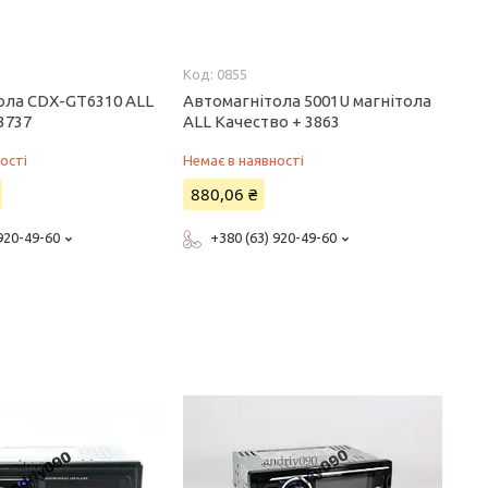
0855
ола CDX-GT6310 ALL
Автомагнітола 5001U магнітола
3737
ALL Качество + 3863
ості
Немає в наявності
880,06 ₴
 920-49-60
+380 (63) 920-49-60