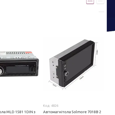
4826
ла MLD 1581 1DIN з
Автомагнітола Solmore 7018B 2