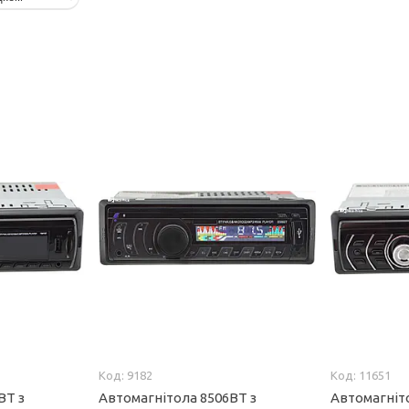
9182
11651
BT з
Автомагнітола 8506BT з
Автомагніто