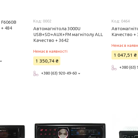
0002
0464
 F6060B
 + 484
Автомагнітола 3000U
Автомагніт
USB+SD+AUX+FM магнітолу ALL
Качество + 
Качество + 3642
Немає в наявн
Немає в наявності
1 047,51 ₴
1 350,74 ₴
+380 (63)
+380 (63) 920-49-60