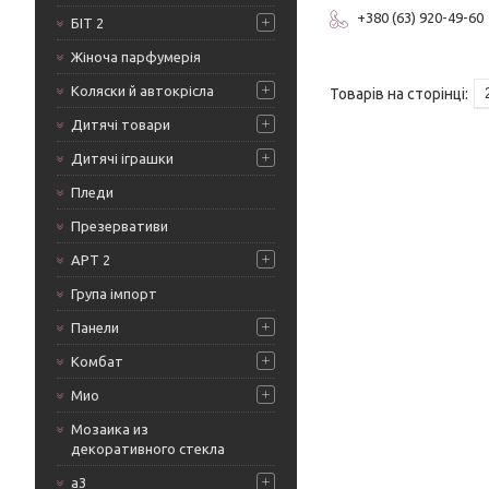
+380 (63) 920-49-60
БІТ 2
Жіноча парфумерія
Коляски й автокрісла
Дитячі товари
Дитячі іграшки
Пледи
Презервативи
АРТ 2
Група імпорт
Панели
Комбат
Мио
Мозаика из
декоративного стекла
а3