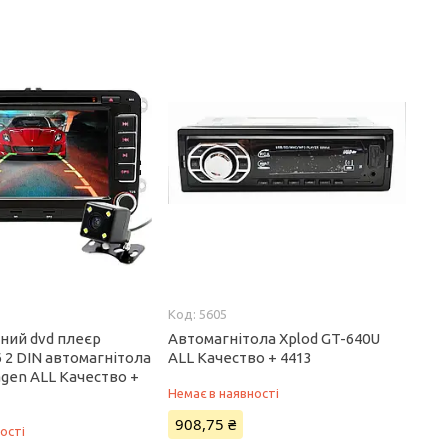
5605
ний dvd плеєр
Автомагнітола Xplod GT-640U
6 2 DIN автомагнітола
ALL Качество + 4413
gen ALL Качество +
Немає в наявності
908,75 ₴
ості