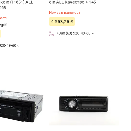
кою (11651) ALL
din ALL Качество + 145
465
Немає в наявності
ості
4 563,26 ₴
дріб
+380 (63) 920-49-60
 920-49-60