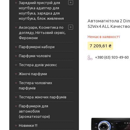
Зарядний пристрій для
ноутбука адаптер для
ноутбука, зарядка для
ноутбука, блок живлення
Автомагнітола 2 Din
52Wx4 ALL Качество
Аксесуари, Косметика по
догляду, Нігтьовий сервіс,
Немає в наявності
Феромони
7 209,61 ₴
Парфумерні набори
Парфуми чоловічі
+380 (63) 920-49-60
Тестера духів унісекс
Жіночі парфуми
Тестера чоловічих
парфумів
Тестера жіночих парфумів
Парфумерія для
автомобіля
(ароматизатори)
Новинки !!!