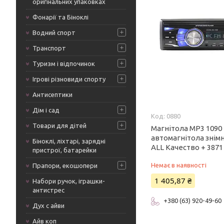
оригінальних упаковках
Фонарії та Біноклі
Водний спорт
Транспорт
Туризм і відпочинок
Ігрові різновиди спорту
Антисептики
Дім і сад
0880
Товари для дітей
Магнітола MP3 1090
автомагнітола знім
Біноклі, ліхтарі, зарядні
ALL Качество + 3871
пристрої, батарейки
Немає в наявності
Прапори, екошопери
1 405,87 ₴
Набори ручок, іграшки-
антистрес
+380 (63) 920-49-60
Дух с айви
Айв коп