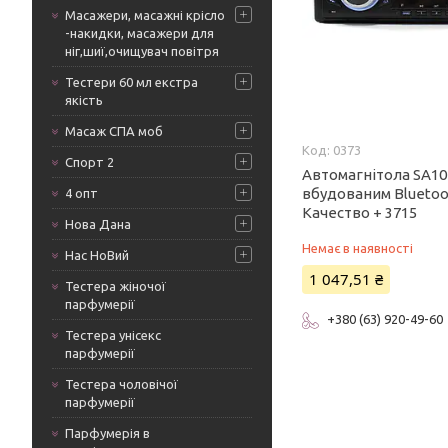
Масажери, масажні крісло
-накидки, масажери для
ніг,шиї,очищувач повітря
Тестери 60 мл екстра
якість
Масаж СПА моб
0373
Спорт 2
Автомагнітола SA10
вбудованим Bluetoo
4 опт
Качество + 3715
Нова Дана
Немає в наявності
Нас НоВий
1 047,51 ₴
Тестера жіночої
парфумерії
+380 (63) 920-49-60
Тестера унісекс
парфумерії
Тестера чоловічої
парфумерії
Парфумерія в