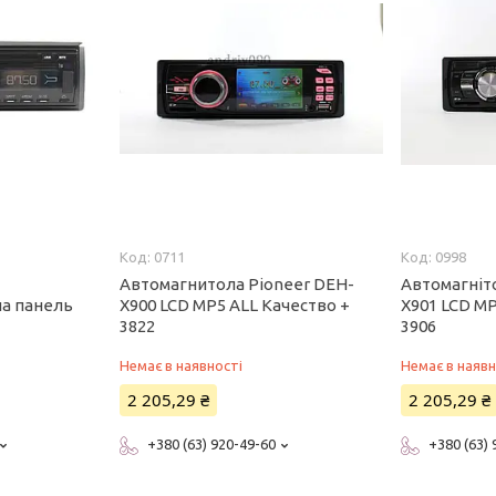
0711
0998
Автомагнитола Pioneer DEH-
Автомагніт
на панель
X900 LCD MP5 ALL Качество +
X901 LCD MP
3822
3906
Немає в наявності
Немає в наявн
2 205,29 ₴
2 205,29 ₴
+380 (63) 920-49-60
+380 (63)