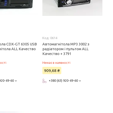
0614
ола CDX-GT 6305 USB
Автомагнітола MP3 3002 з
нітола ALL Качество
радіатором і пультом ALL
Качество + 3791
ості
Немає в наявності
909,68 ₴
 920-49-60
+380 (63) 920-49-60