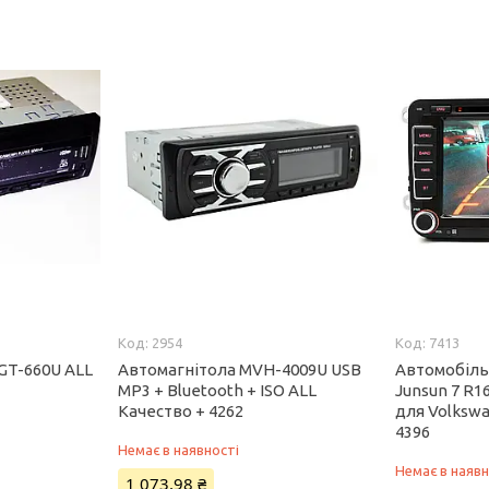
2954
7413
GT-660U ALL
Автомагнітола MVH-4009U USB
Автомобіль
MP3 + Bluetooth + ISO ALL
Junsun 7 R1
Качество + 4262
для Volkswa
4396
Немає в наявності
Немає в наявн
1 073,98 ₴