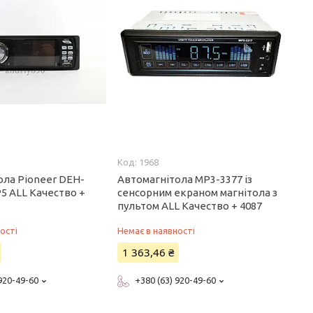
1968
ола Pioneer DEH-
Автомагнітола MP3-3377 із
5 ALL Качество +
сенсорним екраном магнітола з
пультом ALL Качество + 4087
ості
Немає в наявності
1 363,46 ₴
 920-49-60
+380 (63) 920-49-60