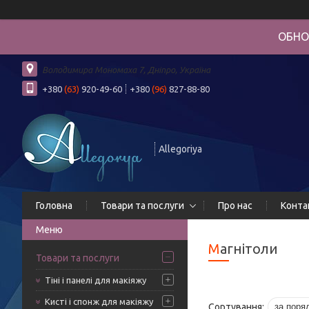
ОБНО
Володимира Мономаха 7, Дніпро, Україна
+380
(63)
920-49-60
+380
(96)
827-88-80
Allegoriya
Головна
Товари та послуги
Про нас
Конта
Магнітоли
Товари та послуги
Тіні і панелі для макіяжу
Кисті і спонж для макіяжу