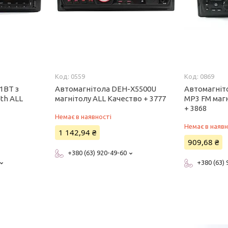
0559
0869
1BT з
Автомагнітола DEH-X5500U
Автомагніт
th ALL
магнітолу ALL Качество + 3777
MP3 FM маг
+ 3868
Немає в наявності
Немає в наявн
1 142,94 ₴
909,68 ₴
+380 (63) 920-49-60
+380 (63)