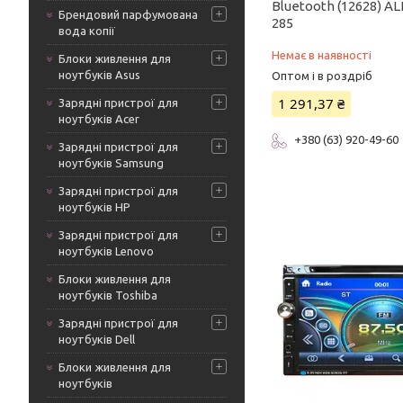
Bluetooth (12628) A
Брендовий парфумована
285
вода копії
Немає в наявності
Блоки живлення для
ноутбуків Asus
Оптом і в роздріб
1 291,37 ₴
Зарядні пристрої для
ноутбуків Acer
+380 (63) 920-49-60
Зарядні пристрої для
ноутбуків Samsung
Зарядні пристрої для
ноутбуків HP
Зарядні пристрої для
ноутбуків Lenovo
Блоки живлення для
ноутбуків Toshiba
Зарядні пристрої для
ноутбуків Dell
Блоки живлення для
ноутбуків