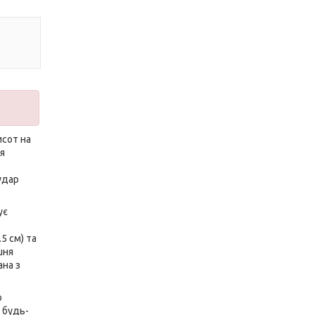
исот на
ля
удар
ує
5 см) та
шня
ана з
о
 будь-