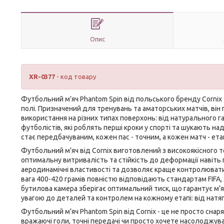
Опис
XR-0377
- код товару
Футбольний м’яч Phantom Spin від польського бренду
Cornix
полі. Призначений для тренувань та аматорських матчів, він п
використання на різних типах поверхонь: від натурального г
футболістів, які роблять перші кроки у спорті та шукають н
стає передбачуваним, кожен пас - точним, а кожен матч - ет
Футбольний м’яч від
Cornix
виготовлений з високоякісного т
оптимальну витривалість та стійкість до деформації навіть 
аеродинамічні властивості та дозволяє краще контролювати сн
вага 400-420 грамів повністю відповідають стандартам FIFA,
бутилова камера зберігає оптимальний тиск, що гарантує м’я
увагою до деталей та контролем на кожному етапі: від натяг
Футбольний м’яч Phantom Spin від
Cornix
- це не просто снар
вражаючі голи, точні передачі чи просто хочете насолоджув