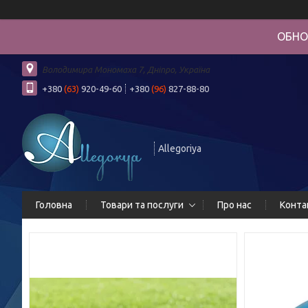
ОБНО
Володимира Мономаха 7, Дніпро, Україна
+380
(63)
920-49-60
+380
(96)
827-88-80
Allegoriya
Головна
Товари та послуги
Про нас
Конта