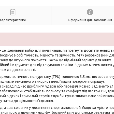
Характеристики
Інформація для замовлення
- це ідеальний вибір для початківців, які прагнуть досягати нових в
оєднує в собі точність, міцність та зручність. М’яч розрахований д
азону до штучного покриття. Також це відмінний варіант для юних
адійний інструмент для відточування техніки. З даним м'ячем кожен 
апом до досконалості.
ермопластичного поліуретану (TPU) товщиною 3.5 мм, що забезпеч
під час інтенсивного використання. Гладка поверхня покращує
аряд під час дриблінгу, ударів або передач. Розмір 5 (діаметр 21.
 забезпечуючи стабільність польоту та комфорт під час гри. Внутрі
кий відскок і тривалий термін служби. Ручна зшивка панелей викон
у нитки до щільності з'єднання.
яд, а ваш союзник у досягненні спортивних цілей. Якщо ви мрієте пр
атися грою з друзями - наш футбольний м'яч допоможе реалізувати