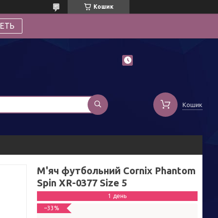
Кошик
ЕТЬ
Кошик
М'яч футбольний Cornix Phantom
Spin XR-0377 Size 5
1 день
–33%