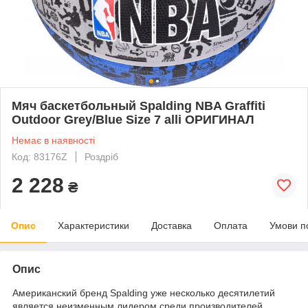
Мяч баскетбольный Spalding NBA Graffiti
Outdoor Grey/Blue Size 7 alli ОРИГИНАЛ
Немає в наявності
Код: 83176Z
Роздріб
2 228
₴
Опис
Характеристики
Доставка
Оплата
Умови п
Опис
Американский бренд
Spalding
уже несколько десятилетий
является неизменным лидером среди производителей