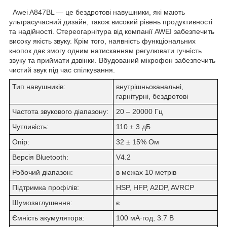
Awei A847BL — це бездротові навушники, які мають
ультрасучасний дизайн, також високий рівень продуктивності
та надійності. Стереогарнітура від компанії AWEI забезпечить
високу якість звуку. Крім того, наявність функціональних
кнопок дає змогу одним натисканням регулювати гучність
звуку та приймати дзвінки. Вбудований мікрофон забезпечить
чистий звук під час спілкування.
Тип навушників:
внутрішньоканальні,
гарнітурні, бездротові
Частота звукового діапазону:
20 – 20000 Гц
Чутливість:
110 ± 3 дБ
Опір:
32 ± 15% Ом
Версія Bluetooth:
V4.2
Робочий діапазон:
в межах 10 метрів
Підтримка профілів:
HSP, HFP, A2DP, AVRCP
Шумозаглушення:
є
Ємність акумулятора:
100 мА·год, 3.7 В