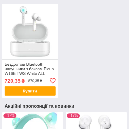
Бездротові Bluetooth
навушники з боксом Picun
W16B TWS White ALL
Качество + 2256
720,35
₴
870,35 ₴
Купити
Акційні пропозиції та новинки
–17%
–17%