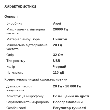
Характеристики
Основні
Виробник
Awei
Максимальна відтворна
20000 Гц
частота
Матеріал амбушюра
Силікон
Мінімальна відтворювана
20 Гц
частота
Опір
32 Ом
Тип роз'єму
USB
Колір
Чорний
Чутливість
110 дБ
Користувальницькі характеристики
Діапазон частот
20 Гц - 20 000 Гц
навушників
Конструкція мікрофону
Розміщений на дроті
Спрямованість мікрофона
Всеспрямований
Особливості
Регулятор гучності