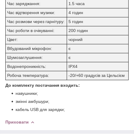
Час заряджання:
1.5 часа
Час відтворення музики:
4 годин
Час розмови через гарнітуру:
5 годин
Час роботи в очікуванні:
200 годин
Цвет:
чорний
Вбудований мікрофон:
є
Шумозаглушення:
є
Водонепроникність:
IPX4
Робоча температура:
-20/+60 градусів за Цельсієм
До комплекту постачання входить:
навушники;
змінні амбушури;
кабель USB для зарядки;
Приховати