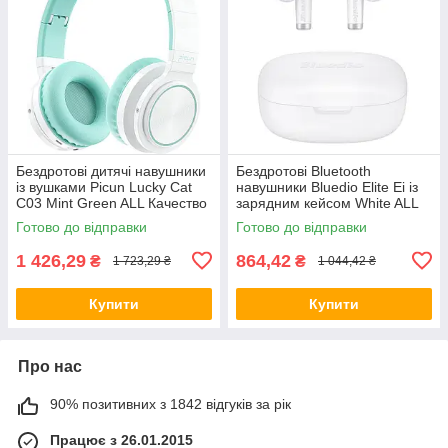
Бездротові дитячі навушники
Бездротові Bluetooth
із вушками Picun Lucky Cat
навушники Bluedio Elite Ei із
С03 Mint Green ALL Качество
зарядним кейсом White ALL
+ 2344
Качество + 2802
Готово до відправки
Готово до відправки
1 426,29
864,42
₴
₴
1 723,29 ₴
1 044,42 ₴
Купити
Купити
Про нас
90% позитивних з 1842 відгуків за рік
Працює з 26.01.2015