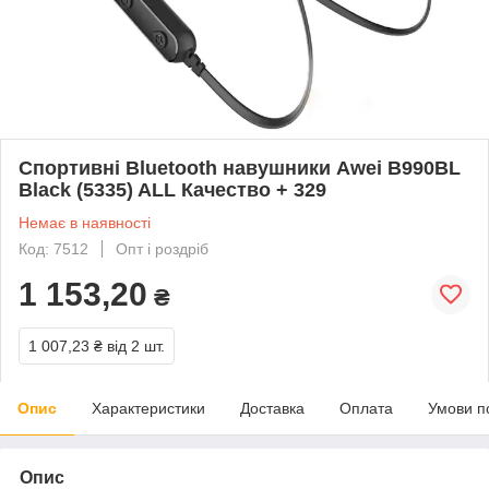
Спортивні Bluetooth навушники Awei B990BL
Black (5335) ALL Качество + 329
Немає в наявності
Код: 7512
Опт і роздріб
1 153,20
₴
1 007,23 ₴
від 2 шт.
Опис
Характеристики
Доставка
Оплата
Умови п
Опис