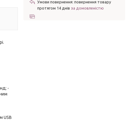
повернення товару
протягом 14 днів
за домовленістю
і.
нд; -
чним
ом USB