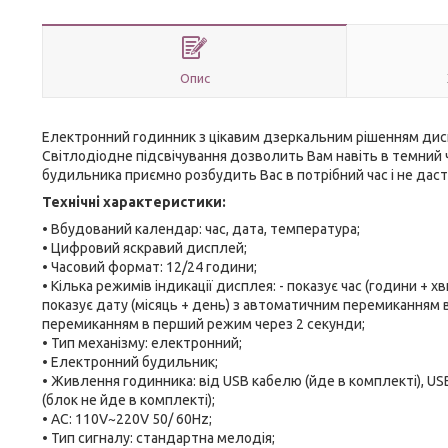
Опис
Електронний годинник з цікавим дзеркальним рішенням диспл
Світлодіодне підсвічування дозволить Вам навіть в темний ч
будильника приємно розбудить Вас в потрібний час і не даст
Технічні характеристики:
• Вбудований календар: час, дата, температура;
• Цифровий яскравий дисплей;
• Часовий формат: 12/24 години;
• Кілька режимів індикації дисплея: - показує час (години +
показує дату (місяць + день) з автоматичним перемиканням 
перемиканням в перший режим через 2 секунди;
• Тип механізму: електронний;
• Електронний будильник;
• Живлення годинника: від USB кабелю (йде в комплекті), 
(блок не йде в комплекті);
• AC: 110V~220V 50/ 60Hz;
• Тип сигналу: стандартна мелодія;