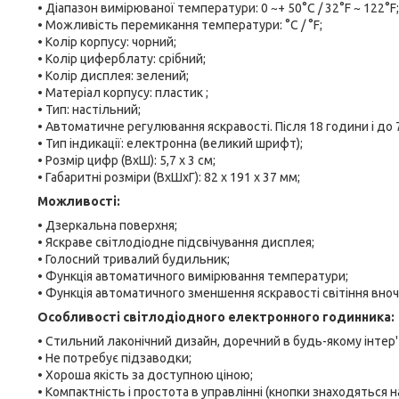
• Діапазон вимірюваної температури: 0 ~+ 50°С / 32°F ~ 122°F;
• Можливість перемикання температури: °С / °F;
• Колір корпусу: чорний;
• Колір циферблату: срібний;
• Колір дисплея: зелений;
• Матеріал корпусу: пластик ;
• Тип: настільний;
• Автоматичне регулювання яскравості. Після 18 години і до 
• Тип індикації: електронна (великий шрифт);
• Розмір цифр (ВхШ): 5,7 х 3 см;
• Габаритні розміри (ВхШхГ): 82 х 191 х 37 мм;
Можливості:
• Дзеркальна поверхня;
• Яскраве світлодіодне підсвічування дисплея;
• Голосний тривалий будильник;
• Функція автоматичного вимірювання температури;
• Функція автоматичного зменшення яскравості світіння вночі
Особливості світлодіодного електронного годинника:
• Стильний лаконічний дизайн, доречний в будь-якому інтер'є
• Не потребує підзаводки;
• Хороша якість за доступною ціною;
• Компактність і простота в управлінні (кнопки знаходяться на