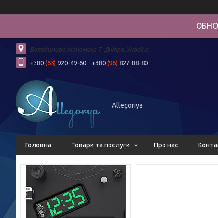
ОБНО
Володимира Мономаха 7, Дніпро, Україна
+380
(63)
920-49-60
+380
(96)
827-88-80
Allegoriya
Головна
Товари та послуги
Про нас
Конта