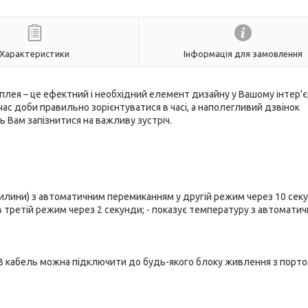
Характеристики
Інформація для замовлення
ея – це ефектний і необхідний елемент дизайну у Вашому інтер'єр
ас доби правильно зорієнтуватися в часі, а наполегливий дзвінок
ь Вам запізнитися на важливу зустріч.
 хвилини) з автоматичним перемиканням у другій режим через 10 секу
в третій режим через 2 секунди; - показує температуру з автомати
USB кабель можна підключити до будь-якого блоку живлення з порт