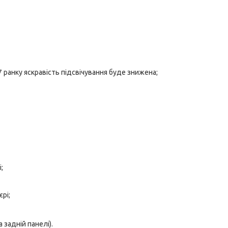
7 ранку яскравість підсвічування буде знижена;
;
рі;
 задній панелі).