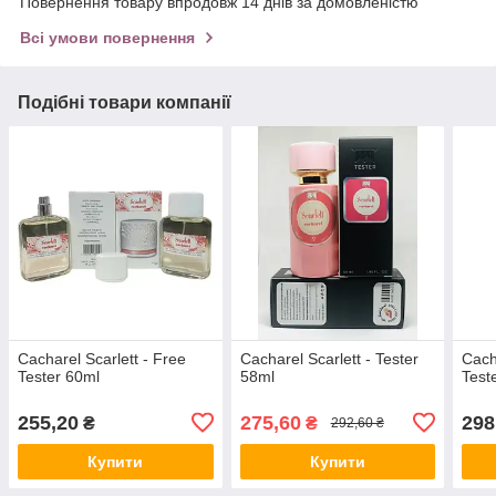
Повернення товару впродовж 14 днів за домовленістю
Всі умови повернення
Подібні товари компанії
Cacharel Scarlett - Free
Cacharel Scarlett - Tester
Cach
Tester 60ml
58ml
Test
255,20
275,60
298
₴
₴
292,60 ₴
Купити
Купити