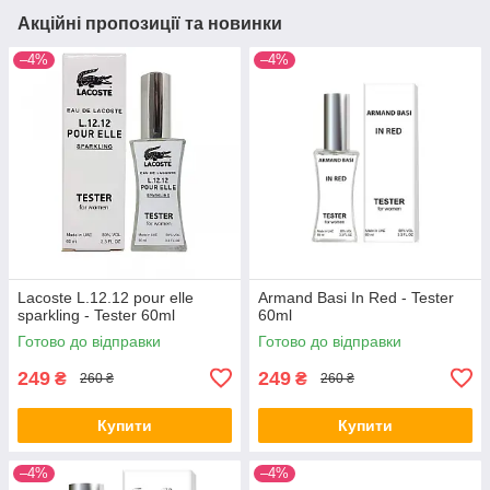
Акційні пропозиції та новинки
–4%
–4%
Lacoste L.12.12 pour elle
Armand Basi In Red - Tester
sparkling - Tester 60ml
60ml
Готово до відправки
Готово до відправки
249
249
₴
₴
260 ₴
260 ₴
Купити
Купити
–4%
–4%