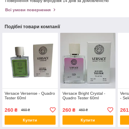
Повернення товару впродовж 14 днів за домовленістю
Всі умови повернення
Подібні товари компанії
Versace Versense - Quadro
Versace Bright Crystal -
Vers
Tester 60ml
Quadro Tester 60ml
- Se
260
260
261
₴
₴
460 ₴
460 ₴
Купити
Купити