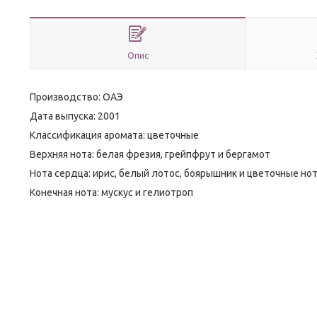
Опис
Производство: ОАЭ
Дата выпуска: 2001
Классификация аромата: цветочные
Верхняя нота: белая фрезия, грейпфрут и бергамот
Нота сердца: ирис, белый лотос, боярышник и цветочные но
Конечная нота: мускус и гелиотроп