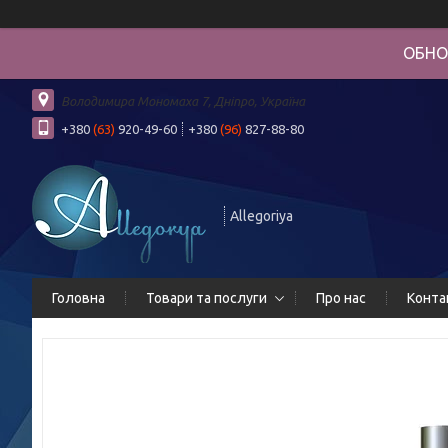
ОБНО
Володимира Мономаха 7, Дніпро, Україна
+380
(63)
920-49-60
+380
(96)
827-88-80
Allegoriya
Головна
Товари та послуги
Про нас
Конта