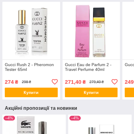
Gucci Rush 2 - Pheromon
Gucci Eau de Parfum 2 -
Gucc
Tester 65ml
Travel Perfume 40ml
274
271,40
249
₴
₴
298 ₴
279,40 ₴
Купити
Купити
Акційні пропозиції та новинки
–4%
–4%