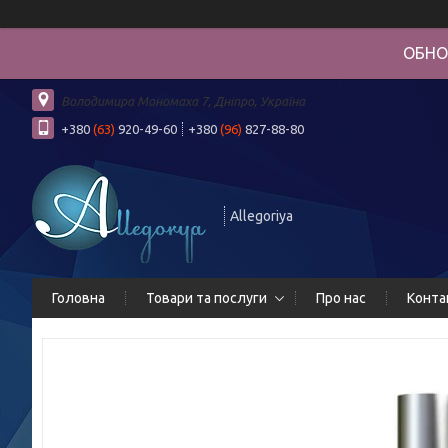
ОБНО
Володимира Мономаха 7, Дніпро, Україна
+380
(63)
920-49-60
+380
(96)
827-88-80
Allegoriya
Головна
Товари та послуги
Про нас
Конта