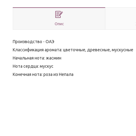
Опис
Производство - ОАЭ
Классификация аромата: цветочные, древесные, мускусные
Начальная нота: жасмин
Нота сердца: мускус
Конечная нота: роза из Непала