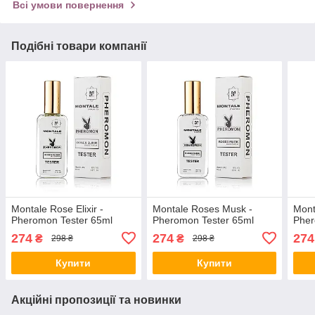
Всі умови повернення
Подібні товари компанії
Montale Rose Elixir -
Montale Roses Musk -
Mont
Pheromon Tester 65ml
Pheromon Tester 65ml
Pher
274
274
274
₴
₴
298 ₴
298 ₴
Купити
Купити
Акційні пропозиції та новинки