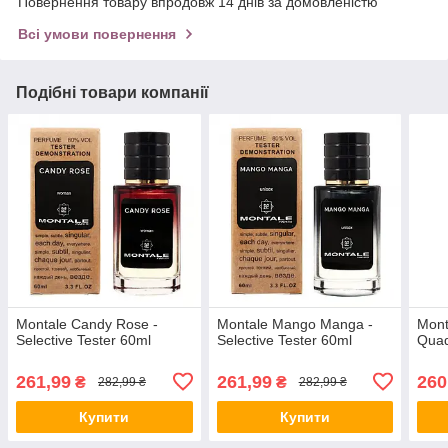
Повернення товару впродовж 14 днів за домовленістю
Всі умови повернення
Подібні товари компанії
Montale Candy Rose -
Montale Mango Manga -
Mont
Selective Tester 60ml
Selective Tester 60ml
Quad
261,99
261,99
260
₴
₴
282,99 ₴
282,99 ₴
Купити
Купити